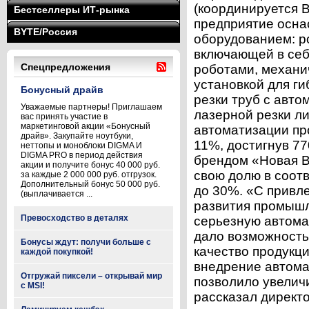
(координируется 
Бестселлеры ИТ-рынка
предприятие осна
BYTE/Россия
оборудованием: р
включающей в себ
Спецпредложения
роботами, механи
установкой для ги
Бонусный драйв
резки труб с авто
Уважаемые партнеры! Приглашаем
лазерной резки ли
вас принять участие в
маркетинговой акции «Бонусный
автоматизации пр
драйв». Закупайте ноутбуки,
11%, достигнув 77
неттопы и моноблоки DIGMA И
DIGMA PRO в период действия
брендом «Новая В
акции и получите бонус 40 000 руб.
свою долю в соот
за каждые 2 000 000 руб. отгрузок.
Дополнительный бонус 50 000 руб.
до 30%. «С привл
(выплачивается ...
развития промышл
Превосходство в деталях
серьезную автома
дало возможность
Бонусы ждут: получи больше с
качество продукци
каждой покупкой!
внедрение автома
Отгружай пиксели – открывай мир
позволило увелич
с MSI!
рассказал директо