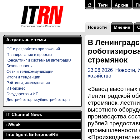
Теги
Архив
П
Новости
Мнения
Актуальные темы
В Ленинградс
ОС и разработка приложений
роботизирова
Планирование и проекты
стремянок
Консалтинг и системная интеграция
Безопасность
23.06.2026
Новости
,
Сети и телекоммуникации
хозяйство
Итоги и тенденции
Рейтинги, исследования
«Завод высотных 
ИТ-бизнес
Государство и ИТ
Ленинградской об
Дистрибьюторы/субдистрибьюторы
стремянок, лестни
высотного оборуд
IT Channel News
производства сост
рублей предостав
itWeek
промышленности (
Intelligent Enterprise/RE
«Производительно