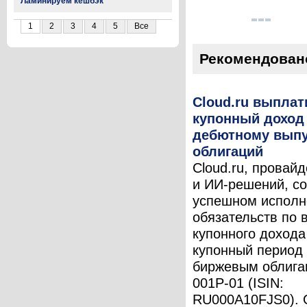
Ламинируем кешбэк
1
2
3
4
5
Все
Рекомендован
Cloud.ru выплат
купонный доход
дебютному выпу
облигаций
Cloud.ru, провай
и ИИ-решений, с
успешном исполн
обязательств по 
купонного дохода
купонный период
биржевым облига
001P-01 (ISIN:
RU000A10FJS0).