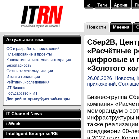
Теги
Архив
П
Новости
Мнения
Актуальные темы
Сбер2B, Цент
ОС и разработка приложений
«Расчётные р
Планирование и проекты
цифровые и 
Консалтинг и системная интеграция
Безопасность
«Золотого ко
Сети и телекоммуникации
Итоги и тенденции
26.06.2026
Новости
,
Рейтинги, исследования
приложений
,
Соглаше
ИТ-бизнес
Государство и ИТ
Бизнес-группа Сбе
Дистрибьюторы/субдистрибьюторы
компания «Расчёт
меморандум о сот
IT Channel News
инфраструктуры и
itWeek
также реализации
преддверии 60-ле
Intelligent Enterprise/RE
в 2027 году. Коор