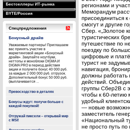
Бестселлеры ИТ-рынка
регионами и учас
Меморандум рассч
BYTE/Россия
присоединиться к 
смогут и другие г
Спецпредложения
Сбер. «„Золотое 
туристических бр
Бонусный драйв
путешествие по н
Уважаемые партнеры! Приглашаем
вас принять участие в
поездку по больш
маркетинговой акции «Бонусный
цифровые и платё
драйв». Закупайте ноутбуки,
неттопы и моноблоки DIGMA И
турист не задумы
DIGMA PRO в период действия
навигация, брони
акции и получите бонус 40 000 руб.
за каждые 2 000 000 руб. отгрузок.
должны работать 
Дополнительный бонус 50 000 руб.
действий. Объеди
(выплачивается ...
группы Сбер2B с 
Превосходство в деталях
чтобы к 60-летию
удобный клиентск
Бонусы ждут: получи больше с
каждой покупкой!
— новые возможно
заместитель гене
Отгружай пиксели – открывай мир
«Национальный ту
с MSI!
не просто путь по