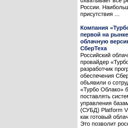
охватывает все р
России. Наиболь
присутствия ...
Компания «Турб
первой на рынке
облачную верси
СберТеха
Российский обла
провайдер «Турб
разработчик прог
обеспечения Сбе
объявили о сотру
«Турбо Облако» б
поставлять систе
управления база
(СУБД) Platform V
как готовый обла
Это позволит рос