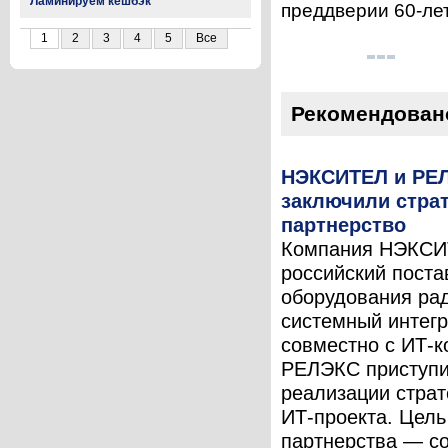
Ламинируем кешбэк
преддверии 60-лет
1
2
3
4
5
Все
Рекомендован
НЭКСИТЕЛ и РЕ
заключили страт
партнерство
Компания НЭКСИ
российский пост
оборудования ра
системный интегр
совместно с ИТ-
РЕЛЭКС приступи
реализации страт
ИТ-проекта. Цель
партнерства — с