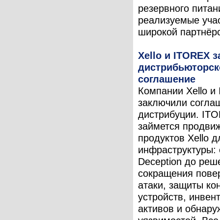
резервного питан
реализуемые уча
широкой партнёрс
Xello и ITOREX 
дистрибьюторск
соглашение
Компании Xello и
заключили согла
дистрибуции. IT
займется продви
продуктов Xello 
инфраструктуры: о
Deception до реш
сокращения пове
атаки, защиты ко
устройств, инвен
активов и обнару