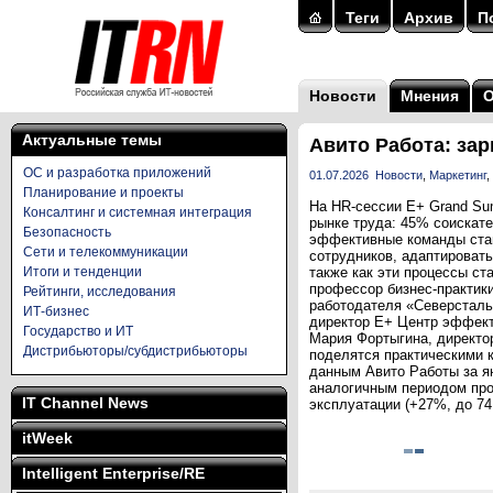
Теги
Архив
П
Новости
Мнения
Актуальные темы
Авито Работа: за
ОС и разработка приложений
01.07.2026
Новости
,
Маркетинг
,
Планирование и проекты
На HR-сессии E+ Grand Su
Консалтинг и системная интеграция
рынке труда: 45% соискате
Безопасность
эффективные команды стан
Сети и телекоммуникации
сотрудников, адаптировать
Итоги и тенденции
также как эти процессы ст
профессор бизнес-практик
Рейтинги, исследования
работодателя «Северсталь
ИТ-бизнес
директор E+ Центр эффект
Государство и ИТ
Мария Фортыгина, директо
Дистрибьюторы/субдистрибьюторы
поделятся практическими к
данным Авито Работы за я
аналогичным периодом про
IT Channel News
эксплуатации (+27%, до 74 
itWeek
Intelligent Enterprise/RE