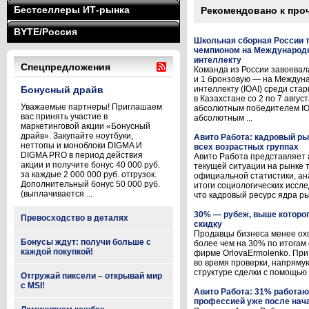
Бестселлеры ИТ-рынка
Рекомендовано к про
BYTE/Россия
Школьная сборная России 
чемпионом на Международн
интеллекту
Спецпредложения
Команда из России завоевал
и 1 бронзовую — на Междун
Бонусный драйв
интеллекту (IOAI) среди ста
в Казахстане со 2 по 7 авгус
Уважаемые партнеры! Приглашаем
абсолютным победителем IO
вас принять участие в
абсолютным ...
маркетинговой акции «Бонусный
драйв». Закупайте ноутбуки,
Авито Работа: кадровый ры
неттопы и моноблоки DIGMA И
всех возрастных группах
DIGMA PRO в период действия
Авито Работа представляет
акции и получите бонус 40 000 руб.
текущей ситуации на рынке 
за каждые 2 000 000 руб. отгрузок.
официальной статистики, а
Дополнительный бонус 50 000 руб.
итоги социологических иссл
(выплачивается ...
что кадровый ресурс ядра рын
30% — рубеж, выше которо
Превосходство в деталях
скидку
Продавцы бизнеса менее ох
Бонусы ждут: получи больше с
более чем на 30% по итогам 
каждой покупкой!
фирме OrlovaErmolenko. При
во время проверки, напрямую
структуре сделки с помощью 
Отгружай пиксели – открывай мир
с MSI!
Авито Работа: 31% работа
профессией уже после нач