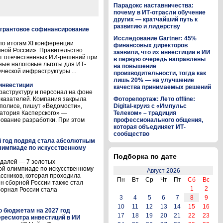
Парадокс наставничества:
почему в ИТ-отрасли обучение
других — кратчайший путь к
развитию и лидерству
 грантовое софинансирование
Исследование Gartner: 45%
о итогам XI конференции
финансовых директоров
ой России». Правительство
заявили, что их инвестиции в ИИ
ет отечественных ИИ-решений при
в первую очередь направлены
ные налоговые льготы для ИТ-
на повышение
ической инфраструктуры ...
производительности, тогда как
лишь 20% — на улучшение
инвестиции
качества принимаемых решений
аструктуру и персонал на фоне
казателей. Компания закрыла
Фоторепортаж: Лето offline:
полисе, пишут «Ведомости»,
Digital-круиз с «Импульс
атория Касперского» —
Телеком» – традиция
ование разработки. При этом
профессионального общения,
которая объединяет ИТ-
сообщество
й год подряд стала абсолютным
лимпиаде по искусственному
Подборка по дате
едалей — 7 золотых
ой олимпиаде по искусственному
Август 2026
ассников, которая проходила
Пн
Вт
Ср
Чт
Пт
Сб
Вс
лен сборной России также стал
1
2
орная России стала
3
4
5
6
7
8
9
10
11
12
13
14
15
16
о бюджетам на 2027 год
17
18
19
20
21
22
23
ресмотра инвестиций в ИИ