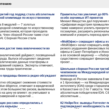
чтению
третий год подряд стала абсолютным
Правительство увеличит до 80%
ой олимпиаде по искусственному
особо значимых ИТ-проектов
Михаил Мишустин дал поручения п
а 8 медалей — 7 золотых
«Цифровая индустрия промышленн
ародной олимпиаде по искусственному
также намерено усилить приорит
ршеклассников, которая проходила
госзакупках, расширить региональ
та. Член сборной России также стал
компаний и ускорить переход крит
AI. Сборная России стала
«МойОфис» сокращает офисы и 
«МойОфис» начал сокращать инфр
нок достиг пика вовлеченности во
резкого ухудшения финансовых по
офисы в Санкт-Петербурге и Инно
 аналитический дайджест, посвященный
а ее основной акционер — «Лабор
труда. Выпуск объединяет сведения
существенно сокращает финансир
налитические данные платформы и
проект ...
едований сервиса. Эксперты отмечают,
ка труда практически ...
Школьная сборная России трети
чемпионом на Международной о
го продавцы бизнеса редко обсуждают
интеллекту
Команда из России завоевала 8 м
отно обсуждают снижение стоимости
и 1 бронзовую — на Международн
due diligence, отмечают в юридической
интеллекту (IOAI) среди старшекл
 этом большинство рисков, выявленных
в Казахстане со 2 по 7 августа. Ч
 на цену не влияет: их учитывают в
абсолютным победителем IOAI. Сб
заверений и гарантий ...
абсолютным ...
ющих россиян определились с
К2 НейроТех: выводы Forrester п
ала карьеры
подтверждают необходимость пе