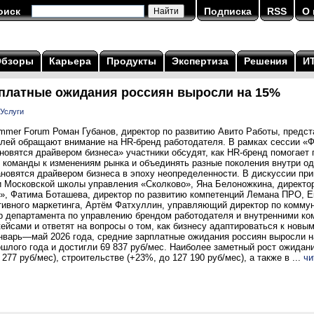
оиск
Подписка
RSS
О 
Обзоры
Карьера
Продукты
Экспертиза
Решения
И
рплатные ожидания россиян выросли на 15%
Услуги
mmer Forum Роман Губанов, директор по развитию Авито Работы, предст
лей обращают внимание на HR-бренд работодателя. В рамках сессии «Фо
овятся драйвером бизнеса» участники обсудят, как HR-бренд помогает 
 команды к изменениям рынка и объединять разные поколения внутри од
ановятся драйвером бизнеса в эпоху неопределенности. В дискуссии при
и Московской школы управления «Сколково», Яна Белоножкина, директо
», Фатима Боташева, директор по развитию компетенций Лемана ПРО, Е
ивного маркетинга, Артём Фатхуллин, управляющий директор по коммун
р департамента по управлению брендом работодателя и внутренними к
ейсами и ответят на вопросы о том, как бизнесу адаптироваться к новы
нварь—май 2026 года, средние зарплатные ожидания россиян выросли н
шлого года и достигли 69 837 руб/мес. Наиболее заметный рост ожида
277 руб/мес), строительстве (+23%, до 127 190 руб/мес), а также в ...
чи