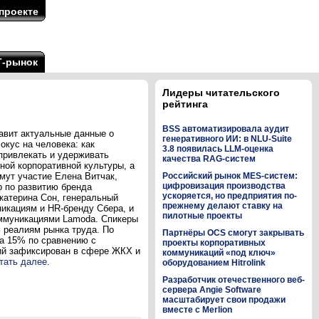
проекте
Т-рынок
Лидеры читательского
рейтинга
BSS автоматизировала аудит
авит актуальные данные о
генеративного ИИ: в NLU-Suite
кус на человека: как
3.8 появилась LLM-оценка
привлекать и удерживать
качества RAG-систем
ной корпоративной культуры, а
мут участие Елена Витчак,
Российский рынок MES-систем:
цифровизация производства
р по развитию бренда
ускоряется, но предприятия по-
катерина Сон, генеральный
прежнему делают ставку на
икациям и HR-бренду Сбера, и
пилотные проекты
оммуникациями Lamoda. Спикеры
м реалиям рынка труда. По
Партнёры OCS смогут закрывать
а 15% по сравнению с
проекты корпоративных
ний зафиксирован в сфере ЖКХ и
коммуникаций «под ключ»
тать далее
.
оборудованием Hitrolink
Разработчик отечественного веб-
сервера Angie Software
масштабирует свои продажи
вместе с Merlion