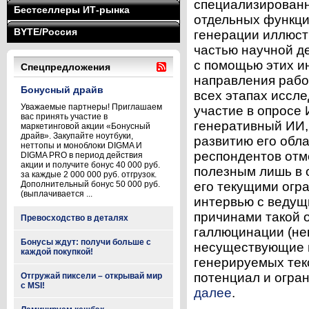
специализирован
Бестселлеры ИТ-рынка
отдельных функци
BYTE/Россия
генерации иллюстр
частью научной д
с помощью этих и
Спецпредложения
направления рабо
Бонусный драйв
всех этапах иссл
Уважаемые партнеры! Приглашаем
участие в опрос
вас принять участие в
генеративный ИИ, 
маркетинговой акции «Бонусный
драйв». Закупайте ноутбуки,
развитию его обла
неттопы и моноблоки DIGMA И
респондентов отм
DIGMA PRO в период действия
акции и получите бонус 40 000 руб.
полезным лишь в о
за каждые 2 000 000 руб. отгрузок.
Дополнительный бонус 50 000 руб.
его текущими огр
(выплачивается ...
интервью с ведущ
причинами такой 
Превосходство в деталях
галлюцинации (не
Бонусы ждут: получи больше с
несуществующие ис
каждой покупкой!
генерируемых текс
потенциал и огран
Отгружай пиксели – открывай мир
с MSI!
далее
.