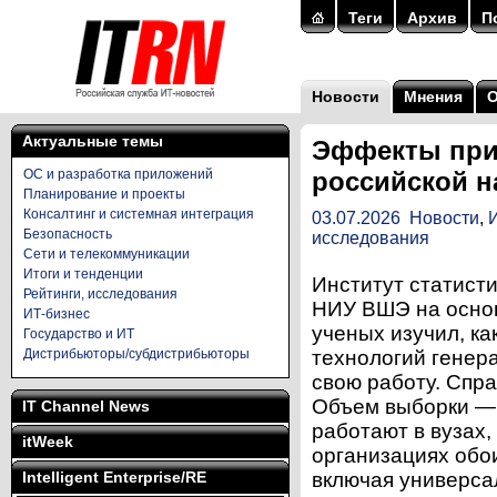
Теги
Архив
П
Новости
Мнения
Актуальные темы
Эффекты при
ОС и разработка приложений
российской н
Планирование и проекты
Консалтинг и системная интеграция
03.07.2026
Новости
,
Безопасность
исследования
Сети и телекоммуникации
Итоги и тенденции
Институт статист
Рейтинги, исследования
НИУ ВШЭ на основ
ИТ-бизнес
ученых изучил, к
Государство и ИТ
Дистрибьюторы/субдистрибьюторы
технологий генера
свою работу. Спра
Объем выборки — 
IT Channel News
работают в вузах
itWeek
организациях обо
Intelligent Enterprise/RE
включая универса