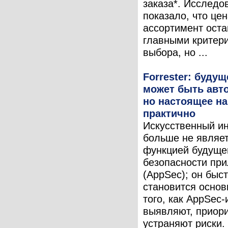
заказа*. Исследо
показало, что цен
ассортимент ост
главными критер
выбора, но ...
Forrester: буду
может быть авт
но настоящее на
практично
Искусственный и
больше не являе
функцией будущег
безопасности пр
(AppSec); он быс
становится основ
того, как AppSec
выявляют, приор
устраняют риски.