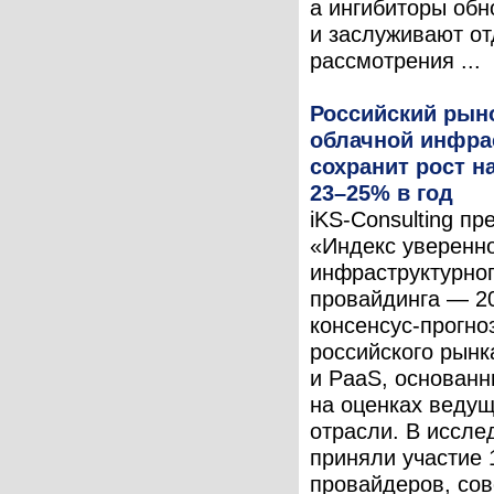
а ингибиторы об
и заслуживают от
рассмотрения ...
Российский рын
облачной инфра
сохранит рост н
23–25% в год
iKS-Consulting п
«Индекс уверенн
инфраструктурног
провайдинга — 2
консенсус-прогно
российского рынк
и PaaS, основан
на оценках ведущ
отрасли. В иссле
приняли участие 
провайдеров, сов