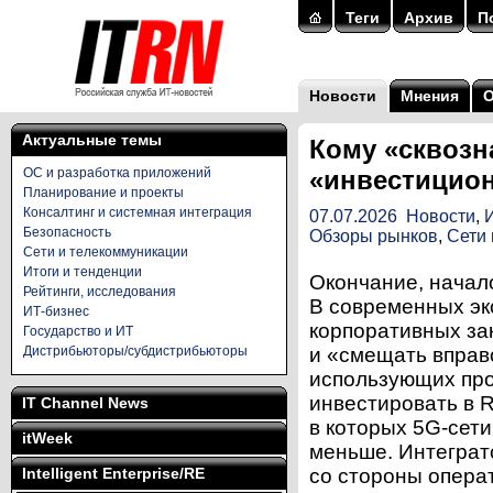
Теги
Архив
П
Новости
Мнения
Актуальные темы
Кому «сквозн
ОС и разработка приложений
«инвестицион
Планирование и проекты
Консалтинг и системная интеграция
07.07.2026
Новости
,
Безопасность
Обзоры рынков
,
Сети 
Сети и телекоммуникации
Итоги и тенденции
Окончание, начал
Рейтинги, исследования
В современных эк
ИТ-бизнес
корпоративных за
Государство и ИТ
Дистрибьюторы/субдистрибьюторы
и «смещать вправ
использующих пр
инвестировать в 
IT Channel News
в которых 5G-сет
itWeek
меньше. Интеграт
Intelligent Enterprise/RE
со стороны опера