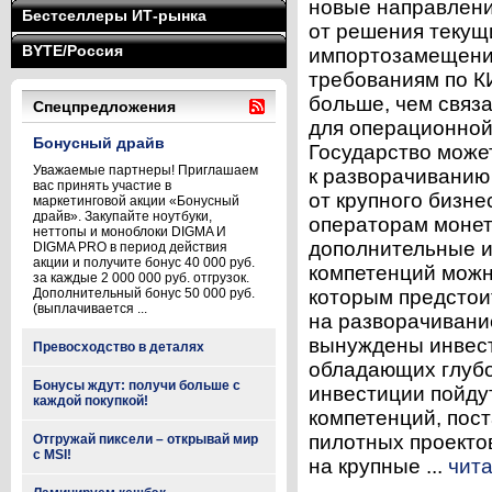
новые направлени
Бестселлеры ИТ-рынка
от решения текущ
BYTE/Россия
импортозамещение
требованиям по К
больше, чем связа
Спецпредложения
для операционной
Бонусный драйв
Государство може
Уважаемые партнеры! Приглашаем
к разворачиванию 
вас принять участие в
от крупного бизн
маркетинговой акции «Бонусный
драйв». Закупайте ноутбуки,
операторам монет
неттопы и моноблоки DIGMA И
дополнительные и
DIGMA PRO в период действия
акции и получите бонус 40 000 руб.
компетенций можно
за каждые 2 000 000 руб. отгрузок.
Дополнительный бонус 50 000 руб.
которым предстои
(выплачивается ...
на разворачивани
вынуждены инвест
Превосходство в деталях
обладающих глубо
Бонусы ждут: получи больше с
инвестиции пойду
каждой покупкой!
компетенций, пос
пилотных проекто
Отгружай пиксели – открывай мир
с MSI!
на крупные ...
чита