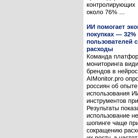
контролирующих
около 76% ...
ИИ помогает эко
покупках — 32%
пользователей 
расходы
Команда платфо
мониторинга вид
брендов в нейрос
AIMonitor.pro опр
россиян об опыте
использования И
инструментов при
Результаты показ
использование не
шопинге чаще при
сокращению расхо
их росту, а частот