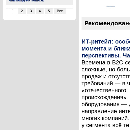
Ламинируем кешбэк
1
2
3
4
5
Все
Рекомендован
ИТ-ритейл: особ
момента и ближ
перспективы. Ча
Времена в B2С-с
сложные, но бол
продаж и отсутст
требований — в ч
«отечественного
происхождения»
оборудования — 
направление инт
многих компаний
у сегмента всё те