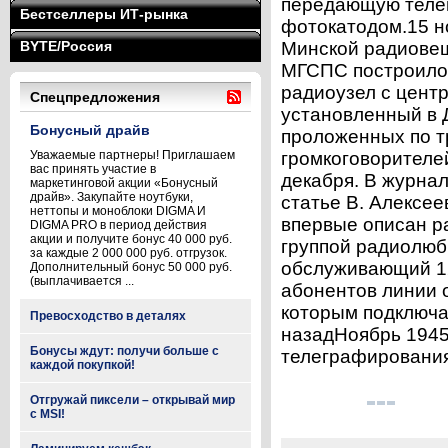
передающую теле
Бестселлеры ИТ-рынка
фотокатодом.15 н
BYTE/Россия
Минской радиове
МГСПС построило
радиоузел с цент
Спецпредложения
установленный в 
Бонусный драйв
проложенных по т
Уважаемые партнеры! Приглашаем
громкоговорителе
вас принять участие в
декабря. В журнал
маркетинговой акции «Бонусный
драйв». Закупайте ноутбуки,
статье В. Алексе
неттопы и моноблоки DIGMA И
впервые описан р
DIGMA PRO в период действия
акции и получите бонус 40 000 руб.
группой радиолюб
за каждые 2 000 000 руб. отгрузок.
обслуживающий 12
Дополнительный бонус 50 000 руб.
(выплачивается ...
абонентов линии 
которым подключа
Превосходство в деталях
назадНоябрь 1945
Бонусы ждут: получи больше с
телеграфирования 
каждой покупкой!
Отгружай пиксели – открывай мир
с MSI!