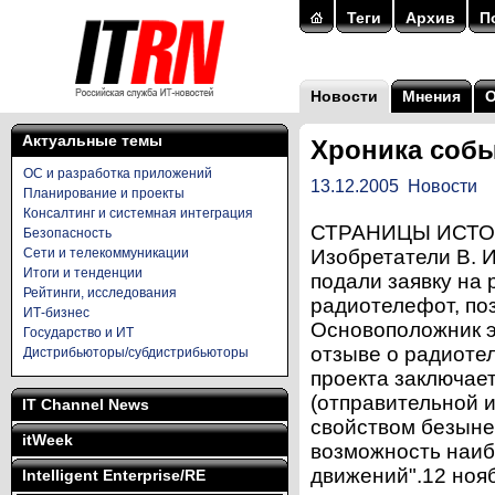
Теги
Архив
П
Новости
Мнения
Актуальные темы
Хроника собы
ОС и разработка приложений
13.12.2005
Новости
Планирование и проекты
Консалтинг и системная интеграция
СТРАНИЦЫ ИСТОРИ
Безопасность
Сети и телекоммуникации
Изобретатели В. И.
Итоги и тенденции
подали заявку на 
Рейтинги, исследования
радиотелефот, по
ИТ-бизнес
Основоположник эл
Государство и ИТ
отзыве о радиоте
Дистрибьюторы/субдистрибьюторы
проекта заключае
(отправительной 
IT Channel News
свойством безыне
itWeek
возможность наи
движений".12 нояб
Intelligent Enterprise/RE