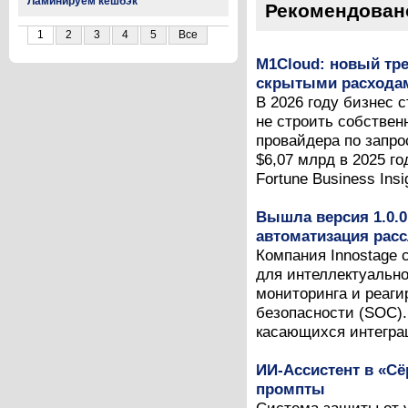
Ламинируем кешбэк
Рекомендован
1
2
3
4
5
Все
M1Cloud: новый тре
скрытыми расходам
В 2026 году бизнес 
не строить собствен
провайдера по запро
$6,07 млрд в 2025 г
Fortune Business Insig
Вышла версия 1.0.0
автоматизация рас
Компания Innostage 
для интеллектуальн
мониторинга и реаг
безопасности (SOC).
касающихся интеграц
ИИ-Ассистент в «С
промпты