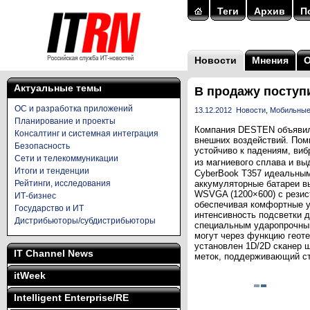
Теги
Архив
П
Новости
Мнения
Актуальные темы
В продажу поступ
ОС и разработка приложений
13.12.2012
Новости
,
Мобильные
Планирование и проекты
Компания DESTEN объявила
Консалтинг и системная интеграция
внешних воздействий. Поми
Безопасность
устойчиво к падениям, виб
Сети и телекоммуникации
из магниевого сплава и в
Итоги и тенденции
CyberBook T357 идеальным
Рейтинги, исследования
аккумуляторные батареи вы
WSVGA (1200×600) с резист
ИТ-бизнес
обеспечивая комфортные у
Государство и ИТ
интенсивность подсветки 
Дистрибьюторы/субдистрибьюторы
специальным ударопрочным
могут через функцию геот
установлен 1D/2D сканер шт
IT Channel News
меток, поддерживающий ст
itWeek
Intelligent Enterprise/RE