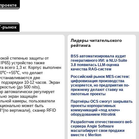
проекте
Т-рынок
Лидеры читательского
рейтинга
BSS автоматизировала аудит
окой степенью защиты от
генеративного ИИ: в NLU-Suite
IP65) устройство также
3.8 появилась LLM-оценка
 всего 1,3 кг. Корпус выполнен
качества RAG-систем
−20℃~+55℃, что делает
Российский рынок MES-систем:
устанавливаются две
цифровизация производства
 подзарядки 10-12 часов. Экран
ускоряется, но предприятия по-
остью (до 500 nits),
прежнему делают ставку на
ор автоматически регулирует
пилотные проекты
льно экран защищён
льной камеры, пользователи
Партнёры OCS смогут закрывать
пционально может быть
проекты корпоративных
4°(по вертикали), сканер RFID
коммуникаций «под ключ»
оборудованием Hitrolink
Разработчик отечественного веб-
сервера Angie Software
масштабирует свои продажи
вместе с Merlion