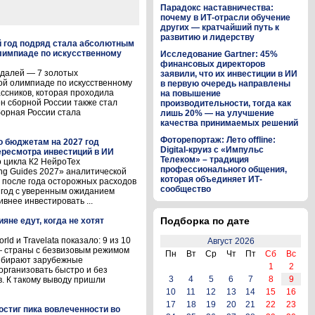
Парадокс наставничества:
почему в ИТ-отрасли обучение
других — кратчайший путь к
развитию и лидерству
й год подряд стала абсолютным
лимпиаде по искусственному
Исследование Gartner: 45%
финансовых директоров
едалей — 7 золотых
заявили, что их инвестиции в ИИ
ой олимпиаде по искусственному
в первую очередь направлены
ассников, которая проходила
на повышение
лен сборной России также стал
производительности, тогда как
орная России стала
лишь 20% — на улучшение
качества принимаемых решений
Фоторепортаж: Лето offline:
о бюджетам на 2027 год
Digital-круиз с «Импульс
ресмотра инвестиций в ИИ
Телеком» – традиция
 цикла К2 НейроТех
профессионального общения,
ng Guides 2027» аналитической
которая объединяет ИТ-
то после года осторожных расходов
сообщество
7 год с уверенным ожиданием
внее инвестировать ...
Подборка по дате
ияне едут, когда не хотят
d и Travelata показало: 9 из 10
Август 2026
 страны с безвизовым режимом
Пн
Вт
Ср
Чт
Пт
Сб
Вс
выбирают зарубежные
1
2
организовать быстро и без
3
4
5
6
7
8
9
. К такому выводу пришли
10
11
12
13
14
15
16
17
18
19
20
21
22
23
остиг пика вовлеченности во