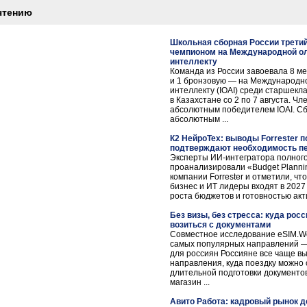
чтению
Школьная сборная России трети
чемпионом на Международной о
интеллекту
Команда из России завоевала 8 м
и 1 бронзовую — на Международн
интеллекту (IOAI) среди старшекл
в Казахстане со 2 по 7 августа. Ч
абсолютным победителем IOAI. Сб
абсолютным ...
К2 НейроТех: выводы Forrester п
подтверждают необходимость пе
Эксперты ИИ-интегратора полного
проанализировали «Budget Planni
компании Forrester и отметили, ч
бизнес и ИТ лидеры входят в 202
роста бюджетов и готовностью акти
Без визы, без стресса: куда росс
возиться с документами
Совместное исследование eSIM.Worl
самых популярных направлений —
для россиян Россияне все чаще 
направления, куда поездку можно 
длительной подготовки документов
магазин ...
Авито Работа: кадровый рынок д