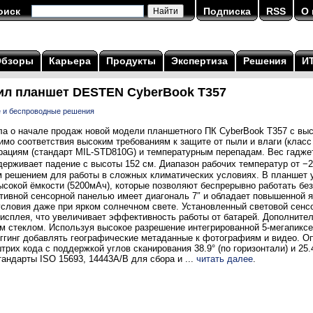
оиск
Подписка
RSS
О 
Обзоры
Карьера
Продукты
Экспертиза
Решения
И
ил планшет DESTEN CyberBook T357
 и беспроводные решения
 о начале продаж новой модели планшетного ПК CyberBook T357 с выс
мо соответствия высоким требованиям к защите от пыли и влаги (класс 
рациям (стандарт MIL-STD810G) и температурным перепадам. Вес гаджета
ыдерживает падение с высоты 152 см. Диапазон рабочих температур от 
 решением для работы в сложных климатических условиях. В планшет 
сокой ёмкости (5200мАч), которые позволяют беспрерывно работать без
ивной сенсорной панелью имеет диагональ 7″ и обладает повышенной ярк
словия даже при ярком солнечном свете. Установленный световой сенс
дисплея, что увеличивает эффективность работы от батарей. Дополните
 стеклом. Используя высокое разрешение интегрированной 5-мегапиксе
еггинг добавлять географические метаданные к фотографиям и видео. О
рих кода с поддержкой углов сканирования 38.9° (по горизонтали) и 25.
андарты ISO 15693, 14443A/B для сбора и ...
читать далее
.