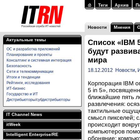
Теги
Архив
П
Новости
Мнения
Актуальные темы
Список «IBM 
ОС и разработка приложений
будут развив
Планирование и проекты
мира
Консалтинг и системная интеграция
Безопасность
18.12.2012
Новости
,
Сети и телекоммуникации
Итоги и тенденции
Корпорация IBM о
Рейтинги, исследования
ИТ-бизнес
5 in 5», посвящен
Государство и ИТ
ближайшие пять ле
Дистрибьюторы/субдистрибьюторы
развлечения: ося
тактильные ощуще
IT Channel News
смысл пикселей; с
происходит вокру
itWeek
компьютеров помо
Intelligent Enterprise/RE
обоняние: компью