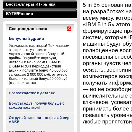
Бестселлеры ИТ-рынка
5 in 5» основан н
на разработках н
BYTE/Россия
всему миру, котор
«IBM 5 in 5» этог
Спецпредложения
формирующие при
систем, которые 
Бонусный драйв
машины будут обу
Уважаемые партнеры! Приглашаем
полноценное восп
вас принять участие в
маркетинговой акции «Бонусный
посвящены способ
драйв». Закупайте ноутбуки,
неттопы и моноблоки DIGMA И
органы чувств чел
DIGMA PRO в период действия
осязать, восприни
акции и получите бонус 40 000 руб.
за каждые 2 000 000 руб. отгрузок.
компьютеров восп
Дополнительный бонус 50 000 руб.
получать информа
(выплачивается ...
— но не освободит
Превосходство в деталях
вычислительные с
ключевое, успеват
Бонусы ждут: получи больше с
каждой покупкой!
принимать более 
повышать уровень
Отгружай пиксели – открывай мир
любые препятствия
с MSI!