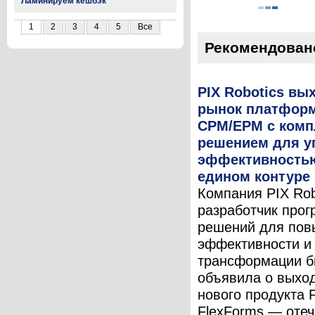
Ламинируем кешбэк
1
2
3
4
5
Все
Рекомендован
PIX Robotics вы
рынок платформ
CPM/EPM с ком
решением для у
эффективностью
едином контуре
Компания PIX Rob
разработчик про
решений для по
эффективности и
трансформации б
объявила о выхо
нового продукта 
FlexForms — оте