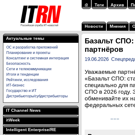
Теги
Архив
П
Новости
Мнения
Актуальные темы
Базальт СПО:
ОС и разработка приложений
партнёров
Планирование и проекты
Консалтинг и системная интеграция
19.06.2026
Спецпред
Безопасность
Сети и телекоммуникации
Уважаемые партнё
Итоги и тенденции
«Базальт СПО: ст
Рейтинги, исследования
специально для па
ИТ-бизнес
Государство и ИТ
СПО в 2026 году.
Дистрибьюторы/субдистрибьюторы
обменивайте их н
федеральных сете
IT Channel News
itWeek
Intelligent Enterprise/RE