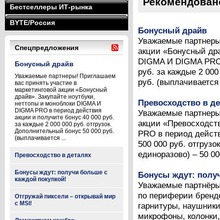
Рекомендован
Бестселлеры ИТ-рынка
BYTE/Россия
Бонусный драйв
Уважаемые партнеры
Спецпредложения
акции «Бонусный дра
DIGMA И DIGMA PRO 
Бонусный драйв
руб. за каждые 2 000
Уважаемые партнеры! Приглашаем
руб. (выплачивается 
вас принять участие в
маркетинговой акции «Бонусный
драйв». Закупайте ноутбуки,
Превосходство в д
неттопы и моноблоки DIGMA И
DIGMA PRO в период действия
Уважаемые партнеры
акции и получите бонус 40 000 руб.
акции «Превосходст
за каждые 2 000 000 руб. отгрузок.
Дополнительный бонус 50 000 руб.
PRO в период действ
(выплачивается ...
500 000 руб. отгруз
единоразово) – 50 000
Превосходство в деталях
Бонусы ждут: получи больше с
Бонусы ждут: полу
каждой покупкой!
Уважаемые партнёры
по периферии брендо
Отгружай пиксели – открывай мир
с MSI!
гарнитуры, наушники
микрофоны, колонки,