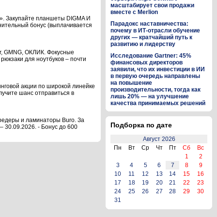
масштабирует свои продажи
вместе с Merlion
х». Закупайте планшеты DIGMA И
Парадокс наставничества:
лнительный бонус (выплачивается
почему в ИТ-отрасли обучение
других — кратчайший путь к
развитию и лидерству
er, GMNG, ОКЛИК. Фокусные
Исследование Gartner: 45%
 рюкзаки для ноутбуков – почти
финансовых директоров
заявили, что их инвестиции в ИИ
в первую очередь направлены
на повышение
инговой акции по широкой линейке
производительности, тогда как
лучите шанс отправиться в
лишь 20% — на улучшение
качества принимаемых решений
редеры и ламинаторы Buro. За
Подборка по дате
 30.09.2026. - Бонус до 600
Август 2026
Пн
Вт
Ср
Чт
Пт
Сб
Вс
1
2
3
4
5
6
7
8
9
10
11
12
13
14
15
16
17
18
19
20
21
22
23
24
25
26
27
28
29
30
31