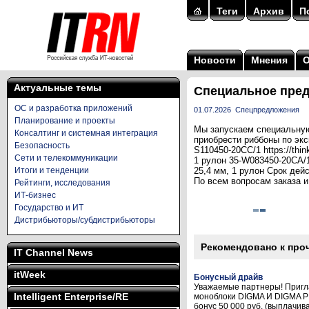
Теги
Архив
П
Новости
Мнения
Актуальные темы
Специальное пред
ОС и разработка приложений
01.07.2026
Спецпредложения
Планирование и проекты
Мы запускаем специальную
Консалтинг и системная интеграция
приобрести риббоны по эк
Безопасность
S110450-20CC/1 https://thi
Сети и телекоммуникации
1 рулон 35-W083450-20CA/1
Итоги и тенденции
25,4 мм, 1 рулон Срок дей
По всем вопросам заказа 
Рейтинги, исследования
ИТ-бизнес
Государство и ИТ
Дистрибьюторы/субдистрибьюторы
Рекомендовано к про
IT Channel News
itWeek
Бонусный драйв
Уважаемые партнеры! Пригла
Intelligent Enterprise/RE
моноблоки DIGMA И DIGMA PRO
бонус 50 000 руб. (выплачивае