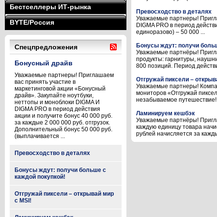
Бестселлеры ИТ-рынка
Превосходство в деталях
Уважаемые партнеры! Пригла
BYTE/Россия
DIGMA PRO в период действия
единоразово) – 50 000 ...
Бонусы ждут: получи больш
Спецпредложения
Уважаемые партнёры! Пригла
продукты: гарнитуры, наушни
Бонусный драйв
800 позиций. Период действия
Уважаемые партнеры! Приглашаем
Отгружай пиксели – открыва
вас принять участие в
Уважаемые партнеры! Компан
маркетинговой акции «Бонусный
мониторов «Отгружай пиксел
драйв». Закупайте ноутбуки,
незабываемое путешествие! 
неттопы и моноблоки DIGMA И
DIGMA PRO в период действия
Ламинируем кешбэк
акции и получите бонус 40 000 руб.
Уважаемые партнёры! Пригла
за каждые 2 000 000 руб. отгрузок.
каждую единицу товара начис
Дополнительный бонус 50 000 руб.
рублей начисляется за кажды
(выплачивается ...
Превосходство в деталях
Бонусы ждут: получи больше с
каждой покупкой!
Отгружай пиксели – открывай мир
с MSI!