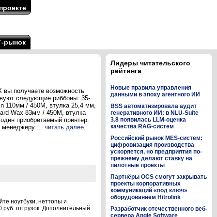
проекте
Т-рынок
Лидеры читательского
рейтинга
Новые правила управления
X вы получаете возможность
данными в эпоху агентного ИИ
твуют следующие риббоны: 35-
in 110мм / 450М, втулка 25,4 мм,
BSS автоматизировала аудит
dard Wax 83мм / 450М, втулка
генеративного ИИ: в NLU-Suite
а один приобретаемый принтер.
3.8 появилась LLM-оценка
качества RAG-систем
 менеджеру ...
читать далее
.
Российский рынок MES-систем:
цифровизация производства
ускоряется, но предприятия по-
прежнему делают ставку на
пилотные проекты
Партнёры OCS смогут закрывать
проекты корпоративных
коммуникаций «под ключ»
оборудованием Hitrolink
те ноутбуки, неттопы и
0 руб. отгрузок. Дополнительный
Разработчик отечественного веб-
сервера Angie Software