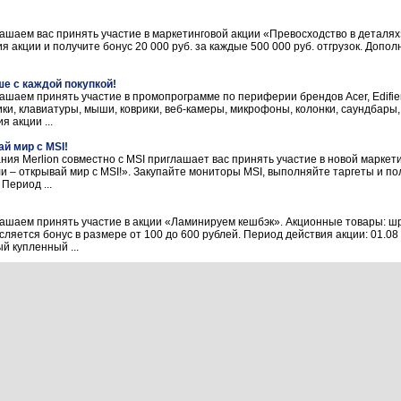
шаем вас принять участие в маркетинговой акции «Превосходство в деталя
 акции и получите бонус 20 000 руб. за каждые 500 000 руб. отгрузок. Допо
е с каждой покупкой!
шаем принять участие в промопрограмме по периферии брендов Acer, Edifi
ки, клавиатуры, мыши, коврики, веб-камеры, микрофоны, колонки, саундбары,
 акции ...
й мир с MSI!
ия Merlion совместно с MSI приглашает вас принять участие в новой маркет
и – открывай мир с MSI!». Закупайте мониторы MSI, выполняйте таргеты и по
Период ...
шаем принять участие в акции «Ламинируем кешбэк». Акционные товары: ш
ляется бонус в размере от 100 до 600 рублей. Период действия акции: 01.08 –
й купленный ...