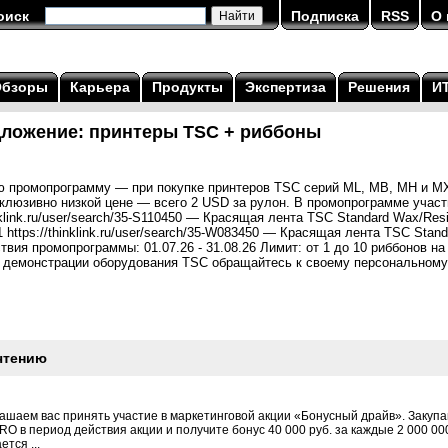
оиск
Подписка
RSS
О 
Обзоры
Карьера
Продукты
Экспертиза
Решения
И
ложение: принтеры TSC + риббоны
 промопрограмму — при покупке принтеров TSC серий ML, MB, MH и M
склюзивно низкой цене — всего 2 USD за рулон. В промопрограмме учас
nklink.ru/user/search/35-S110450 — Красящая лента TSC Standard Wax/Res
 https://thinklink.ru/user/search/35-W083450 — Красящая лента TSC Stan
ствия промопрограммы: 01.07.26 - 31.08.26 Лимит: от 1 до 10 риббонов н
и демонстрации оборудования TSC обращайтесь к своему персональному
чтению
шаем вас принять участие в маркетинговой акции «Бонусный драйв». Закупай
 в период действия акции и получите бонус 40 000 руб. за каждые 2 000 00
тся ...