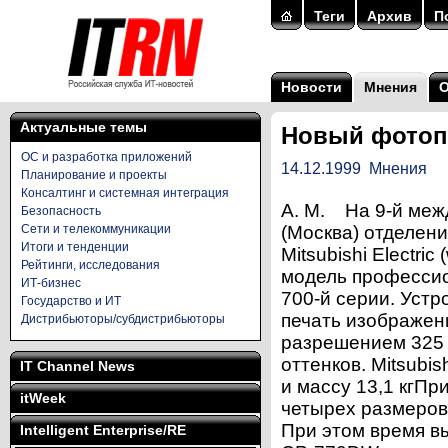
Теги
Архив
П
Новости
Мнения
Актуальные темы
Новый фотопр
ОС и разработка приложений
14.12.1999
Мнения
Планирование и проекты
Консалтинг и системная интеграция
А. М. На 9-й меж
Безопасность
Сети и телекоммуникации
(Москва) отделени
Итоги и тенденции
Mitsubishi Electri
Рейтинги, исследования
модель професси
ИТ-бизнес
700-й серии. Устр
Государство и ИТ
печать изображен
Дистрибьюторы/субдистрибьюторы
разрешением 325 т
оттенков. Mitsub
IT Channel News
и массу 13,1 кгПр
itWeek
четырех размеров:
При этом время в
Intelligent Enterprise/RE