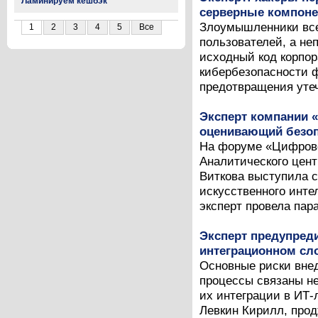
Ламинируем кешбэк
серверные компоне
Злоумышленники все
1
2
3
4
5
Все
пользователей, а не
исходный код корпор
кибербезопасности ф
предотвращения утеч
Эксперт компании 
оценивающий безоп
На форуме «Цифрово
Аналитического цент
Виткова выступила с
искусственного инте
эксперт провела пар
Эксперт предупред
интеграционном сл
Основные риски внед
процессы связаны не
их интеграции в ИТ
Левкин Кирилл, прод