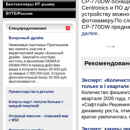
CP-770DW оснаще
Бестселлеры ИТ-рынка
Centronics и ПО д
BYTE/Россия
устройству можно
фотокамеру.По сло
CP-770DW предназ
Спецпредложения
далее
.
Бонусный драйв
Уважаемые партнеры! Приглашаем
вас принять участие в
маркетинговой акции «Бонусный
драйв». Закупайте ноутбуки,
неттопы и моноблоки DIGMA И
Рекомендован
DIGMA PRO в период действия
акции и получите бонус 40 000 руб.
за каждые 2 000 000 руб. отгрузок.
Дополнительный бонус 50 000 руб.
Эксперт: «Количес
(выплачивается ...
только в I квартале
Количество фишинго
Превосходство в деталях
квартале 2026 года, 
Бонусы ждут: получи больше с
«Софтлайн Решения» 
каждой покупкой!
динамику роста, отме
кратно увеличилась п
Отгружай пиксели – открывай мир
с MSI!
Эксперт: хакеры п