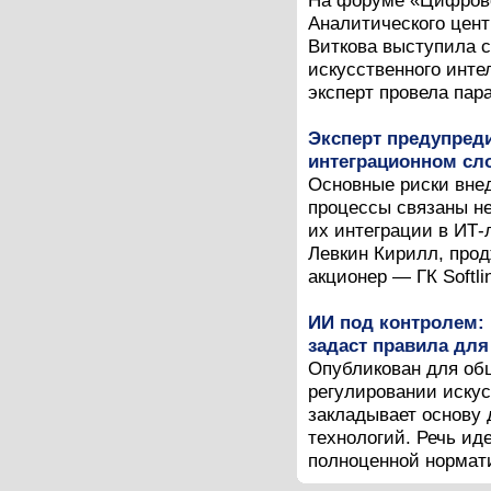
На форуме «Цифрово
Аналитического цент
Виткова выступила с
искусственного инте
эксперт провела пар
Эксперт предупред
интеграционном сл
Основные риски внед
процессы связаны не
их интеграции в ИТ
Левкин Кирилл, прод
акционер — ГК Softlin
ИИ под контролем: 
задаст правила для
Опубликован для общ
регулировании искус
закладывает основу 
технологий. Речь ид
полноценной нормати