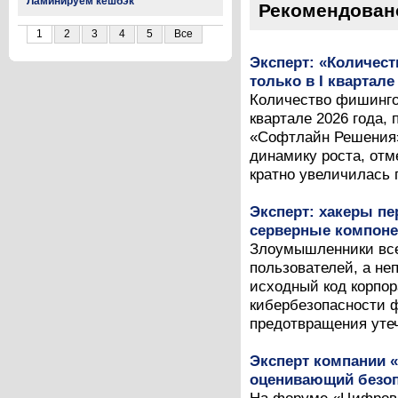
Ламинируем кешбэк
Рекомендован
1
2
3
4
5
Все
Эксперт: «Количес
только в I квартале
Количество фишинго
квартале 2026 года, 
«Софтлайн Решения» 
динамику роста, отме
кратно увеличилась п
Эксперт: хакеры п
серверные компоне
Злоумышленники все
пользователей, а не
исходный код корпор
кибербезопасности ф
предотвращения утеч
Эксперт компании 
оценивающий безоп