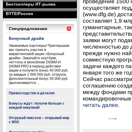
проведение 1500 
Бестселлеры ИТ-рынка
осуществляет под
BYTE/Россия
(www.dfg.de) дост
составляет 1,9 мл
гуманитарные, так
Спецпредложения
представительств
Бонусный драйв
заявки могут пода
Уважаемые партнеры! Приглашаем
численностью до д
вас принять участие в
прежде нужно най
маркетинговой акции «Бонусный
драйв». Закупайте ноутбуки,
совместную прогр
неттопы и моноблоки DIGMA И
задачи каждого па
DIGMA PRO в период действия
акции и получите бонус 40 000 руб.
января того же год
за каждые 2 000 000 руб. отгрузок.
Сейчас рассматри
Дополнительный бонус 50 000 руб.
(выплачивается ...
соглашению созд
между фондами пр
Превосходство в деталях
командировочные 
Бонусы ждут: получи больше с
читать далее
.
каждой покупкой!
Отгружай пиксели – открывай мир
с MSI!