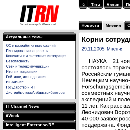
Теги
Архив
П
Новости
Мнения
Актуальные темы
Корни сотруд
ОС и разработка приложений
29.11.2005
Мнения
Планирование и проекты
Консалтинг и системная интеграция
НАУКА 21 ноября
Безопасность
Сети и телекоммуникации
состоялось торже
Итоги и тенденции
Российским гума
Рейтинги, исследования
Немецким научно-
ИТ-бизнес
Forschungsgemeins
Государство и ИТ
совместных научн
Дистрибьюторы/субдистрибьюторы
экспедиций и поле
11 лет. Как расск
IT Channel News
Леонидович Ворот
itWeek
40 000 заявок рос
поддержана. Фонд
Intelligent Enterprise/RE