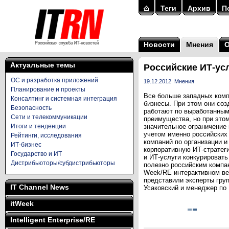
Теги
Архив
П
Новости
Мнения
Актуальные темы
Российские ИТ-ус
ОС и разработка приложений
19.12.2012
Мнения
Планирование и проекты
Все больше западных комп
Консалтинг и системная интеграция
бизнесы. При этом они со
Безопасность
работают по выработанным
Сети и телекоммуникации
преимущества, но при этом
Итоги и тенденции
значительное ограничение
учетом именно российских 
Рейтинги, исследования
компаний по организации 
ИТ-бизнес
корпоративную ИТ-стратеги
Государство и ИТ
и ИТ-услуги конкурироват
Дистрибьюторы/субдистрибьюторы
полезно российским компа
Week/RE интерактивном веб
представили эксперты груп
IT Channel News
Усаковский и менеджер по 
itWeek
Intelligent Enterprise/RE