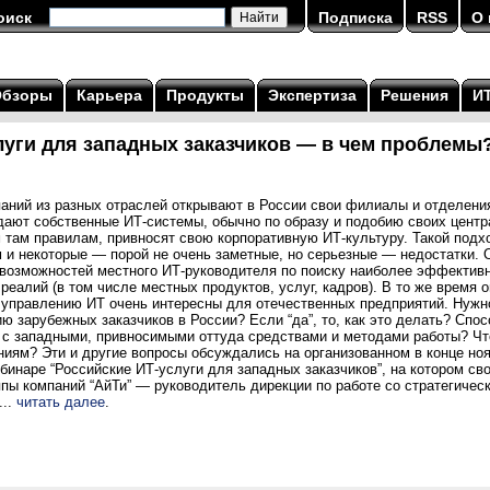
оиск
Подписка
RSS
О 
Обзоры
Карьера
Продукты
Экспертиза
Решения
И
луги для западных заказчиков — в чем проблемы
аний из разных отраслей открывают в России свои филиалы и отделени
здают собственные ИТ-системы, обычно по образу и подобию своих цент
 там правилам, привносят свою корпоративную ИТ-культуру. Такой подх
 и некоторые — порой не очень заметные, но серьезные — недостатки. 
 возможностей местного ИТ-руководителя по поиску наиболее эффективн
реалий (в том числе местных продуктов, услуг, кадров). В то же время 
и управлению ИТ очень интересны для отечественных предприятий. Нужн
ю зарубежных заказчиков в России? Если “да”, то, как это делать? Спо
ь с западными, привносимыми оттуда средствами и методами работы? Чт
ниям? Эти и другие вопросы обсуждались на организованном в конце н
инаре “Российские ИТ-услуги для западных заказчиков”, на котором св
пы компаний “АйТи” — руководитель дирекции по работе со стратегичес
...
читать далее
.