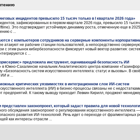
чтению
нговых инцидентов превысило 15 тысяч только в I квартале 2026 года»
ентов, зафиксированных в первом квартале 2026 года, превысило 15 тысяч, 
line). Это подтверждает устойчивую динамику роста, отмеченную еще в 2025 г
нию с ...
аются с компьютеров сотрудников на серверные компоненты корпоративн
е атакуют не рабочие станции пользователей, а непосредственно серверную 
язи с этим рынок кибербезопасности фиксирует новый вектор развития: сист
тегрируются с ...
ормсервис» предложила инструмент, оценивающий безопасность ИИ
в Южно-Сахалинске начальник Аналитического центра компании «Газинформсе
у «Безопасность систем искусственного интеллекта: статус и вызовы». В св
И и ...
можных критических уязвимостях в интеграционном слое ИИ-систем
кусственного интеллекта (ИИ) в бизнес-процессы связаны не с недостатками
 предприятий. К такому выводу приходит Левкин Кирилл, проджект-менеджер M
и представлен законопроект, который задаст правила для новой технолог
ого обсуждения законопроект о регулировании искусственного интеллекта —
зопасного развития ИИ-технологий. Речь идет о переходе от фрагментарных 
ей как интересы отрасли ...