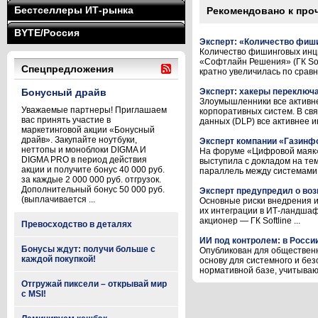
Бестселлеры ИТ-рынка
Рекомендовано к про
BYTE/Россия
Эксперт: «Количество фиши
Количество фишинговых инцид
«Софтлайн Решения» (ГК Soft
Спецпредложения
кратно увеличилась по сравне
Бонусный драйв
Эксперт: хакеры переключ
Злоумышленники все активне
Уважаемые партнеры! Приглашаем
корпоративных систем. В св
вас принять участие в
данных (DLP) все активнее ин
маркетинговой акции «Бонусный
драйв». Закупайте ноутбуки,
Эксперт компании «Газинф
неттопы и моноблоки DIGMA И
На форуме «Цифровой маяк» 
DIGMA PRO в период действия
выступила с докладом на тем
акции и получите бонус 40 000 руб.
параллель между системами И
за каждые 2 000 000 руб. отгрузок.
Дополнительный бонус 50 000 руб.
Эксперт предупредил о воз
(выплачивается ...
Основные риски внедрения ис
их интеграции в ИТ-ландшафт
акционер — ГК Softline ...
Превосходство в деталях
ИИ под контролем: в Росси
Бонусы ждут: получи больше с
Опубликован для общественн
каждой покупкой!
основу для системного и бе
нормативной базе, учитывающ
Отгружай пиксели – открывай мир
с MSI!