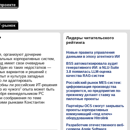
проекте
Т-рынок
?
Лидеры читательского
рейтинга
Новые правила управления
я, организуют дочерние
данными в эпоху агентного ИИ
ральных корпоративных систем,
од имеет свои очевидные
BSS автоматизировала аудит
Один из таких недостатков —
генеративного ИИ: в NLU-Suite
ых вариантов и решений с
3.8 появилась LLM-оценка
качества RAG-систем
опыт и культура западных
о ли адаптировать
Российский рынок MES-систем:
собны ли российские ИТ-решения
цифровизация производства
о из чужого” опыта может быть
ускоряется, но предприятия по-
оября еженедельником PC
прежнему делают ставку на
ои соображения по теме
пилотные проекты
кими рынками Константин
Партнёры OCS смогут закрывать
проекты корпоративных
коммуникаций «под ключ»
оборудованием Hitrolink
Разработчик отечественного веб-
сервера Angie Software