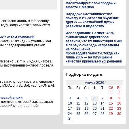
масштабирует свои продажи
вместе с Merlion
Парадокс наставничества:
почему в ИТ-отрасли обучение
согласно данным Infosecurity
других — кратчайший путь к
оду, когда частота таких схем
развитию и лидерству
Исследование Gartner: 45%
ых систем компаний
финансовых директоров
часть (бэкенд) и исходный код
заявили, что их инвестиции в ИИ
емы предотвращения утечек
в первую очередь направлены
на повышение
производительности, тогда как
лишь 20% — на улучшение
рвис», к. т. н. Лидия Виткова
качества принимаемых решений
оём выступлении эксперт провела
Подборка по дате
 самих алгоритмов, а с каналами
Август 2026
D Audit (SL Soft FabricaONE.AI,
Пн
Вт
Ср
Чт
Пт
Сб
Вс
1
2
ической эпохи
3
4
5
6
7
8
9
 документ, который закладывает
10
11
12
13
14
15
16
решений к полноценной
17
18
19
20
21
22
23
24
25
26
27
28
29
30
31