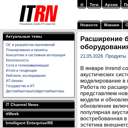
Теги
Архив
П
Новости
Мнения
Актуальные темы
Расширение 
ОС и разработка приложений
оборудования
Планирование и проекты
Консалтинг и системная интеграция
21.05.2026
Продукты
Безопасность
Сети и телекоммуникации
В январе Inrend 
Итоги и тенденции
акустических сист
Рейтинги, исследования
моделирование в
ИТ-бизнес
Государство и ИТ
Работа по расшир
Дистрибьюторы/субдистрибьюторы
представляем нов
модели и обновле
IT Channel News
обновление включ
популярная акусти
itWeek
востребованная в 
Intelligent Enterprise/RE
эстетика внешнего