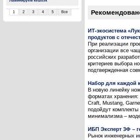
Ламинируем кешбэк
Рекомендован
1
2
3
4
5
Все
ИТ-экосистема «Лу
продуктов с отече
При реализации про
организации все ча
российских разработ
критериев выбора но
подтвержденная совм
Набор для каждой к
В новую линейку нож
форматах хранения: U
Craft, Mustang, Garn
подойдут комплекты 
минимализма – модел
ИБП Эксперт 3Ф – 
Рынок инженерных и