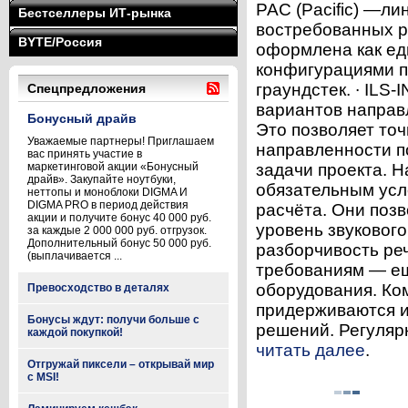
PAC (Pacific) —л
Бестселлеры ИТ-рынка
востребованных р
BYTE/Россия
оформлена как ед
конфигурациями п
граундстек. ∙ ILS
Спецпредложения
вариантов направл
Бонусный драйв
Это позволяет то
Уважаемые партнеры! Приглашаем
направленности п
вас принять участие в
маркетинговой акции «Бонусный
задачи проекта. 
драйв». Закупайте ноутбуки,
обязательным усл
неттопы и моноблоки DIGMA И
DIGMA PRO в период действия
расчёта. Они поз
акции и получите бонус 40 000 руб.
уровень звукового
за каждые 2 000 000 руб. отгрузок.
Дополнительный бонус 50 000 руб.
разборчивость ре
(выплачивается ...
требованиям — ещё
оборудования. Ком
Превосходство в деталях
придерживаются и
Бонусы ждут: получи больше с
решений. Регулярн
каждой покупкой!
читать далее
.
Отгружай пиксели – открывай мир
с MSI!