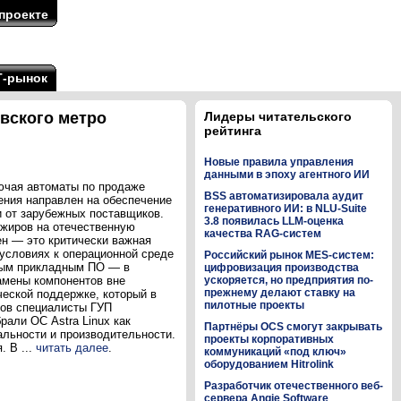
проекте
Т-рынок
вского метро
Лидеры читательского
рейтинга
Новые правила управления
данными в эпоху агентного ИИ
лючая автоматы по продаже
BSS автоматизировала аудит
ения направлен на обеспечение
генеративного ИИ: в NLU-Suite
и от зарубежных поставщиков.
3.8 появилась LLM-оценка
жиров на отечественную
качества RAG-систем
ен — это критически важная
условиях к операционной среде
Российский рынок MES-систем:
ным прикладным ПО — в
цифровизация производства
замены компонентов вне
ускоряется, но предприятия по-
прежнему делают ставку на
ческой поддержке, который в
пилотные проекты
ров специалисты ГУП
али ОС Astra Linux как
Партнёры OCS смогут закрывать
льности и производительности.
проекты корпоративных
. В ...
читать далее
.
коммуникаций «под ключ»
оборудованием Hitrolink
Разработчик отечественного веб-
сервера Angie Software