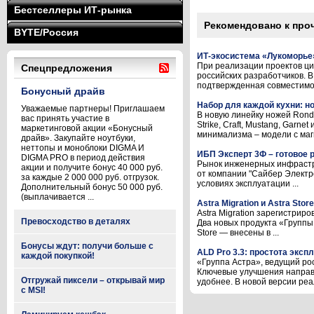
Бестселлеры ИТ-рынка
Рекомендовано к про
BYTE/Россия
ИТ-экосистема «Лукоморье
При реализации проектов ц
Спецпредложения
российских разработчиков. 
подтвержденная совместимос
Бонусный драйв
Набор для каждой кухни: н
Уважаемые партнеры! Приглашаем
В новую линейку ножей Ronde
вас принять участие в
Strike, Craft, Mustang, Garn
маркетинговой акции «Бонусный
минимализма – модели с магн
драйв». Закупайте ноутбуки,
неттопы и моноблоки DIGMA И
ИБП Эксперт 3Ф – готовое
DIGMA PRO в период действия
Рынок инженерных инфрастр
акции и получите бонус 40 000 руб.
от компании "Сайбер Электр
за каждые 2 000 000 руб. отгрузок.
условиях эксплуатации ...
Дополнительный бонус 50 000 руб.
(выплачивается ...
Astra Migration и Astra Sto
Astra Migration зарегистрир
Превосходство в деталях
Два новых продукта «Группы
Store — внесены в ...
Бонусы ждут: получи больше с
ALD Pro 3.3: простота эксп
каждой покупкой!
«Группа Астра», ведущий ро
Ключевые улучшения направ
Отгружай пиксели – открывай мир
удобнее. В новой версии реал
с MSI!