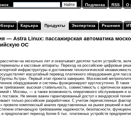
оиск
Подписка
RSS
О 
Обзоры
Карьера
Продукты
Экспертиза
Решения
И
я — Astra Linux: пассажирская автоматика моско
сийскую ОС
рассчитан на несколько лет и охватывает десятки тысяч устройств, вк
терминалы и кассовые аппараты. Переход на российские цифровые реш
нспортной инфраструктуры и достижение технологической независимост
осуществляет масштабный перевод платежного оборудования для пасса
«Группы Астра». Первый этап проекта завершен. Московский метрополит
ленное оборудование и системы функционируют круглосуточно. В таких 
 требования: высокая стабильность, совместимость с критически важ
темой г. Москвы, — а также возможность оперативного обслуживания и 
 поставок. Не менее важен гарантированный доступ к вендорской техни
ивают только российские разработчики. С учетом перечисленных факто
» провели комплексный анализ представленных на рынке решений и выбр
степени отвечающую требованиям надежности, безопасности, функциона
а и предполагает переход более 6 тыс. платежных устройств предприятия