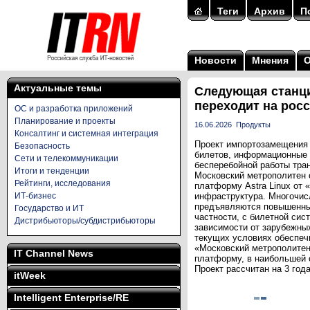
Теги
Архив
П
Новости
Мнения
Актуальные темы
Следующая станци
переходит на рос
ОС и разработка приложений
Планирование и проекты
16.06.2026
Продукты
Консалтинг и системная интеграция
Проект импортозамещения 
Безопасность
билетов, информационные 
Сети и телекоммуникации
бесперебойной работы тра
Итоги и тенденции
Московский метрополитен 
Рейтинги, исследования
платформу Astra Linux от 
ИТ-бизнес
инфраструктура. Многочис
предъявляются повышенные
Государство и ИТ
частности, с билетной сис
Дистрибьюторы/субдистрибьюторы
зависимости от зарубежных
текущих условиях обеспеч
«Московский метрополитен
IT Channel News
платформу, в наибольшей 
Проект рассчитан на 3 год
itWeek
Intelligent Enterprise/RE