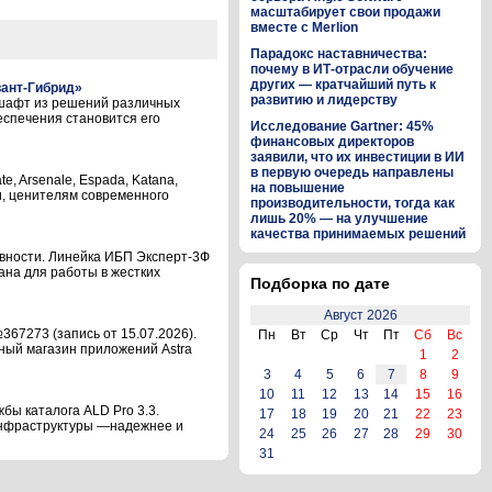
масштабирует свои продажи
вместе с Merlion
Парадокс наставничества:
почему в ИТ-отрасли обучение
других — кратчайший путь к
вант-Гибрид»
развитию и лидерству
шафт из решений различных
еспечения становится его
Исследование Gartner: 45%
финансовых директоров
заявили, что их инвестиции в ИИ
в первую очередь направлены
, Arsenale, Espada, Katana,
на повышение
ми, ценителям современного
производительности, тогда как
лишь 20% — на улучшение
качества принимаемых решений
вности. Линейка ИБП Эксперт-3Ф
ана для работы в жестких
Подборка по дате
Август 2026
367273 (запись от 15.07.2026).
Пн
Вт
Ср
Чт
Пт
Сб
Вс
вный магазин приложений Astra
1
2
3
4
5
6
7
8
9
10
11
12
13
14
15
16
бы каталога ALD Pro 3.3.
17
18
19
20
21
22
23
инфраструктуры —надежнее и
24
25
26
27
28
29
30
31