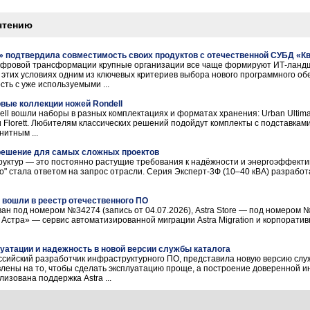
чтению
» подтвердила совместимость своих продуктов с отечественной СУБД «К
ифровой трансформации крупные организации все чаще формируют ИТ-ланд
В этих условиях одним из ключевых критериев выбора нового программного об
ть с уже используемыми ...
овые коллекции ножей Rondell
ll вошли наборы в разных комплектациях и форматах хранения: Urban Ultimate
et и Florett. Любителям классических решений подойдут комплекты с подставка
итным ...
 решение для самых сложных проектов
уктур — это постоянно растущие требования к надёжности и энергоэффекти
о" стала ответом на запрос отрасли. Серия Эксперт-3Ф (10–40 кВА) разработ
re вошли в реестр отечественного ПО
ован под номером №34274 (запись от 04.07.2026), Astra Store — под номером №
 Астра» — сервис автоматизированной миграции Astra Migration и корпорати
луатации и надежность в новой версии службы каталога
ссийский разработчик инфраструктурного ПО, представила новую версию служ
лены на то, чтобы сделать эксплуатацию проще, а построение доверенной 
изована поддержка Astra ...