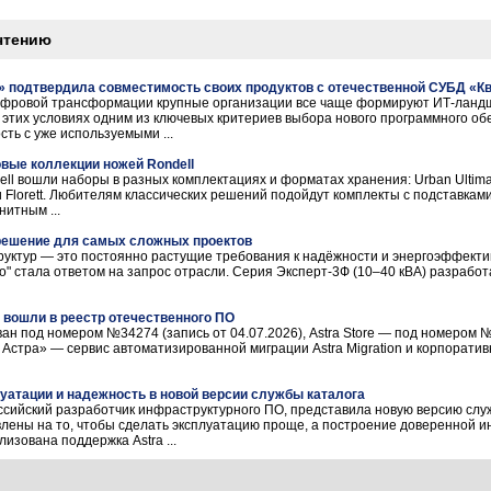
чтению
» подтвердила совместимость своих продуктов с отечественной СУБД «К
ифровой трансформации крупные организации все чаще формируют ИТ-ланд
В этих условиях одним из ключевых критериев выбора нового программного об
ть с уже используемыми ...
овые коллекции ножей Rondell
ll вошли наборы в разных комплектациях и форматах хранения: Urban Ultimate
et и Florett. Любителям классических решений подойдут комплекты с подставка
итным ...
 решение для самых сложных проектов
уктур — это постоянно растущие требования к надёжности и энергоэффекти
о" стала ответом на запрос отрасли. Серия Эксперт-3Ф (10–40 кВА) разработ
re вошли в реестр отечественного ПО
ован под номером №34274 (запись от 04.07.2026), Astra Store — под номером №
 Астра» — сервис автоматизированной миграции Astra Migration и корпорати
луатации и надежность в новой версии службы каталога
ссийский разработчик инфраструктурного ПО, представила новую версию служ
лены на то, чтобы сделать эксплуатацию проще, а построение доверенной 
изована поддержка Astra ...