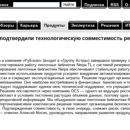
оиск
Подписка
RSS
О 
Обзоры
Карьера
Продукты
Экспертиза
Решения
И
 подтвердили технологическую совместимость р
 и компания «РуБэкап» (входит в «Группу Астра») завершили проверку 
тестировали работу ленточных библиотек Nerpa TL с системой резервно
тирования ленточные библиотеки Nerpa обеспечивают стабильную работу
вместное использование продуктов ускоряет внедрение автоматизирова
ссах и сокращает эксплуатационные затраты. Решение подходит органи
ребованиями. Оно наиболее востребовано в финансовых, банковских и 
родукт поддерживает единое окно технической поддержки, что упрощае
. Решение поставляется через компанию OCS — одного из ведущих росс
ботают в условиях постоянно растущих объемов данных, поэтому одна 
орпоративной информации. Мы объединили наши ленточные библиотеки Ne
портонезависимое комплексное решение поможет организациям безопасн
. Подтвержденная совместимость, в свою очередь, снижает риски, связ
— отметил Алексей Мосин, руководитель направления развития продукци