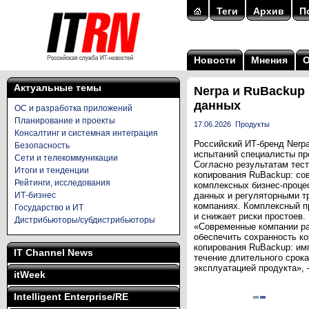
Теги
Архив
П
Новости
Мнения
Актуальные темы
Nerpa и RuBackup
данных
ОС и разработка приложений
Планирование и проекты
17.06.2026
Продукты
Консалтинг и системная интеграция
Российский ИТ-бренд Nerpa
Безопасность
испытаний специалисты про
Сети и телекоммуникации
Согласно результатам тес
Итоги и тенденции
копирования RuBackup: со
Рейтинги, исследования
комплексных бизнес-проце
ИТ-бизнес
данных и регуляторными т
компаниях. Комплексный п
Государство и ИТ
и снижает риски простоев
Дистрибьюторы/субдистрибьюторы
«Современные компании ра
обеспечить сохранность к
копирования RuBackup: им
IT Channel News
течение длительного срока
эксплуатацией продукта», 
itWeek
Intelligent Enterprise/RE