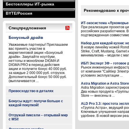
Бестселлеры ИТ-рынка
Рекомендовано к про
BYTE/Россия
ИТ-экосистема «Лукоморье
При реализации проектов ц
Спецпредложения
российских разработчиков. 
подтвержденная совместимос
Бонусный драйв
Набор для каждой кухни: н
Уважаемые партнеры! Приглашаем
В новую линейку ножей Ronde
вас принять участие в
Strike, Craft, Mustang, Garn
маркетинговой акции «Бонусный
минимализма – модели с магн
драйв». Закупайте ноутбуки,
неттопы и моноблоки DIGMA И
ИБП Эксперт 3Ф – готовое
DIGMA PRO в период действия
Рынок инженерных инфрастр
акции и получите бонус 40 000 руб.
от компании "Сайбер Электр
за каждые 2 000 000 руб. отгрузок.
условиях эксплуатации ...
Дополнительный бонус 50 000 руб.
(выплачивается ...
Astra Migration и Astra Sto
Astra Migration зарегистрир
Превосходство в деталях
Два новых продукта «Группы
Store — внесены в ...
Бонусы ждут: получи больше с
ALD Pro 3.3: простота эксп
каждой покупкой!
«Группа Астра», ведущий ро
Ключевые улучшения направ
Отгружай пиксели – открывай мир
удобнее. В новой версии реал
с MSI!