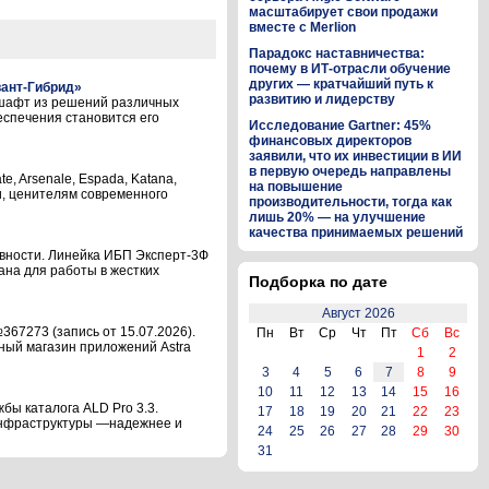
масштабирует свои продажи
вместе с Merlion
Парадокс наставничества:
почему в ИТ-отрасли обучение
других — кратчайший путь к
вант-Гибрид»
развитию и лидерству
шафт из решений различных
еспечения становится его
Исследование Gartner: 45%
финансовых директоров
заявили, что их инвестиции в ИИ
в первую очередь направлены
, Arsenale, Espada, Katana,
на повышение
ми, ценителям современного
производительности, тогда как
лишь 20% — на улучшение
качества принимаемых решений
вности. Линейка ИБП Эксперт-3Ф
ана для работы в жестких
Подборка по дате
Август 2026
367273 (запись от 15.07.2026).
Пн
Вт
Ср
Чт
Пт
Сб
Вс
вный магазин приложений Astra
1
2
3
4
5
6
7
8
9
10
11
12
13
14
15
16
бы каталога ALD Pro 3.3.
17
18
19
20
21
22
23
инфраструктуры —надежнее и
24
25
26
27
28
29
30
31