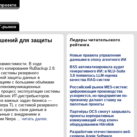
проекте
Т-рынок
ешений для защиты
Лидеры читательского
рейтинга
Новые правила управления
данными в эпоху агентного ИИ
совместимости. В ходе
BSS автоматизировала аудит
го копирования RuBackup 2.8.
генеративного ИИ: в NLU-Suite
 системы резервного
3.8 появилась LLM-оценка
нной защиты данных в
качества RAG-систем
зациям с большими объёмами
телекоммуникационных
Российский рынок MES-систем:
т процесс эксплуатации системы
цифровизация производства
ийских ИТ-дистрибьюторов.
ускоряется, но предприятия по-
прежнему делают ставку на
из важных задач бизнеса —
пилотные проекты
rpa TL с системой резервного
о хранить свои данные в
Партнёры OCS смогут закрывать
анные с внедрением и
проекты корпоративных
и Nerpa ...
читать далее
.
коммуникаций «под ключ»
оборудованием Hitrolink
Разработчик отечественного веб-
сервера Angie Software