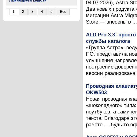
Ламинируем кешбэк
04.07.2026), Astra S
Два новых продукта
1
2
3
4
5
Все
миграции Astra Migr
Store — внесены в ...
ALD Pro 3.3: прост
службы каталога
«Группа Астра», вед
ПО, представила нов
улучшения направлен
построение доверен
версии реализована п
Проводная клавиат
OKW503
Новая проводная кл
«шоколадного» типа:
ноутбуков, а сами 
текста. Благодаря э
работе — будь то оф