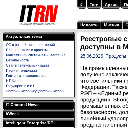
Теги
Архив
П
Новости
Мнения
Актуальные темы
Реестровые св
ОС и разработка приложений
доступны в M
Планирование и проекты
Консалтинг и системная интеграция
25.06.2026
Продукты
Безопасность
Сети и телекоммуникации
На промышленные с
Итоги и тенденции
получено заключе
Рейтинги, исследования
что светильники 
ИТ-бизнес
Государство и ИТ
Федерации. Также 
Дистрибьюторы/субдистрибьюторы
РЭП – «Единый ре
продукции». Stron
IT Channel News
промышленных объ
безопасности, дол
itWeek
линейный ударопр
Intelligent Enterprise/RE
предназначенный 