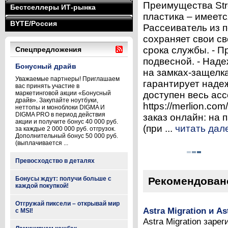
Преимущества Stro
Бестселлеры ИТ-рынка
пластика – имеетс
BYTE/Россия
Рассеиватель из 
сохраняет свои св
срока службы. - П
Спецпредложения
подвесной. - Над
Бонусный драйв
на замках-защелка
Уважаемые партнеры! Приглашаем
гарантирует надеж
вас принять участие в
маркетинговой акции «Бонусный
доступен весь асс
драйв». Закупайте ноутбуки,
https://merlion.c
неттопы и моноблоки DIGMA И
DIGMA PRO в период действия
заказ онлайн: на 
акции и получите бонус 40 000 руб.
(при ...
читать дал
за каждые 2 000 000 руб. отгрузок.
Дополнительный бонус 50 000 руб.
(выплачивается ...
Превосходство в деталях
Бонусы ждут: получи больше с
Рекомендован
каждой покупкой!
Отгружай пиксели – открывай мир
Astra Migration и A
с MSI!
Astra Migration зар