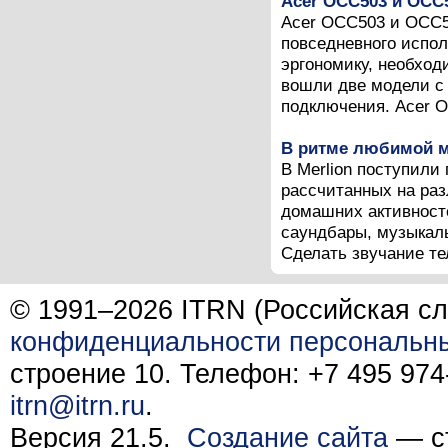
Acer OCC503 и OCC
Acer OCC503 и OCC5
повседневного испо
эргономику, необход
вошли две модели с
подключения. Acer O
В ритме любимой 
В Merlion поступили
рассчитанных на ра
домашних активност
саундбары, музыкаль
Сделать звучание те
© 1991–2026 ITRN (Российская сл
конфиденциальности персональн
строение 10. Телефон: +7 495 974-
itrn@itrn.ru
.
Версия 21.5.
Создание сайта
— ст