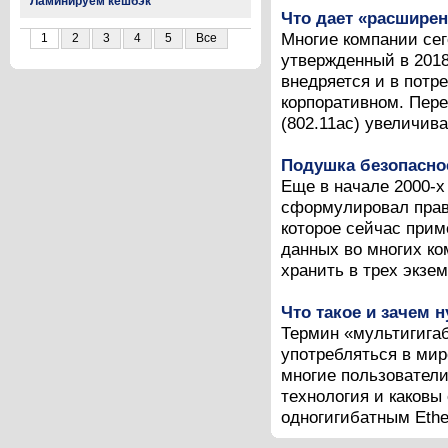
Ламинируем кешбэк
Что дает «расширен
Многие компании сег
1
2
3
4
5
Все
утвержденный в 2018 
внедряется и в потре
корпоративном. Пере
(802.11ac) увеличив
Подушка безопасно
Еще в начале 2000-х
сформулировал прав
которое сейчас прим
данных во многих ко
хранить в трех экзем
Что такое и зачем 
Термин «мультигигаби
употребляться в мир
многие пользователи
технология и каковы
одногигибатным Ether