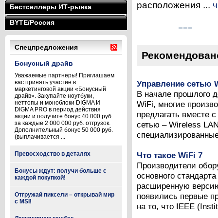
расположения ...
ч
Бестселлеры ИТ-рынка
BYTE/Россия
Спецпредложения
Рекомендован
Бонусный драйв
Уважаемые партнеры! Приглашаем
вас принять участие в
Управление сетью W
маркетинговой акции «Бонусный
В начале прошлого д
драйв». Закупайте ноутбуки,
неттопы и моноблоки DIGMA И
WiFi, многие произв
DIGMA PRO в период действия
предлагать вместе с
акции и получите бонус 40 000 руб.
за каждые 2 000 000 руб. отгрузок.
сетью – Wireless LAN
Дополнительный бонус 50 000 руб.
специализированные 
(выплачивается ...
Превосходство в деталях
Что такое WiFi 7
Производители обору
Бонусы ждут: получи больше с
основного стандарта 
каждой покупкой!
расширенную версию
Отгружай пиксели – открывай мир
появились первые пр
с MSI!
на то, что IEEE (Instit