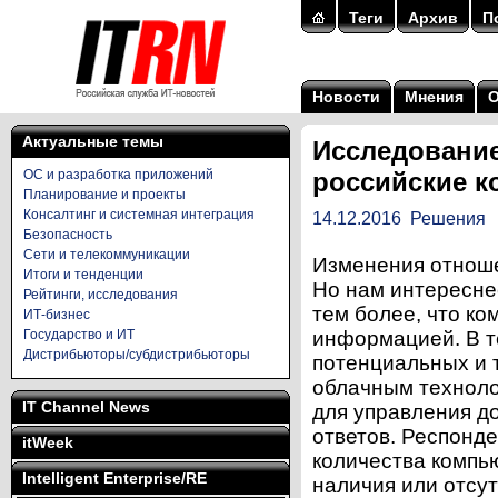
Теги
Архив
П
Новости
Мнения
Актуальные темы
Исследовани
ОС и разработка приложений
российские к
Планирование и проекты
Консалтинг и системная интеграция
14.12.2016
Решения
Безопасность
Сети и телекоммуникации
Изменения отноше
Итоги и тенденции
Но нам интересне
Рейтинги, исследования
тем более, что к
ИТ-бизнес
Государство и ИТ
информацией. В т
Дистрибьюторы/субдистрибьюторы
потенциальных и 
облачным техноло
IT Channel News
для управления д
ответов. Респонд
itWeek
количества компью
Intelligent Enterprise/RE
наличия или отсут