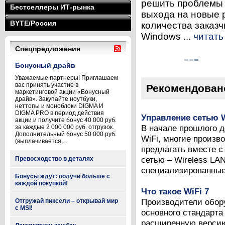
решить проблемы 
Бестселлеры ИТ-рынка
выхода на новые 
BYTE/Россия
количества заказч
Windows ...
читать
Спецпредложения
Бонусный драйв
Уважаемые партнеры! Приглашаем
вас принять участие в
Рекомендован
маркетинговой акции «Бонусный
драйв». Закупайте ноутбуки,
неттопы и моноблоки DIGMA И
DIGMA PRO в период действия
Управление сетью W
акции и получите бонус 40 000 руб.
В начале прошлого д
за каждые 2 000 000 руб. отгрузок.
Дополнительный бонус 50 000 руб.
WiFi, многие произв
(выплачивается ...
предлагать вместе с
сетью – Wireless LAN
Превосходство в деталях
специализированные 
Бонусы ждут: получи больше с
каждой покупкой!
Что такое WiFi 7
Производители обору
Отгружай пиксели – открывай мир
с MSI!
основного стандарта 
расширенную версию