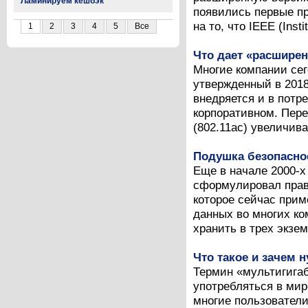
Ламинируем кешбэк
появились первые пр
на то, что IEEE (Instit
1
2
3
4
5
Все
Что дает «расширен
Многие компании сег
утвержденный в 2018 
внедряется и в потре
корпоративном. Пере
(802.11ac) увеличив
Подушка безопасно
Еще в начале 2000-х
сформулировал прав
которое сейчас прим
данных во многих ко
хранить в трех экзем
Что такое и зачем 
Термин «мультигигаби
употребляться в мир
многие пользователи