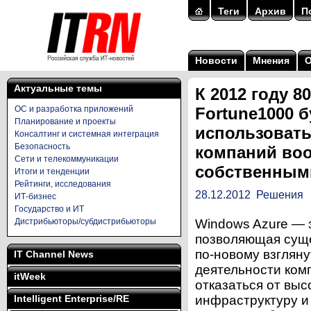
Теги
Архив
П
Новости
Мнения
Актуальные темы
К 2012 году 8
ОС и разработка приложений
Fortune1000 б
Планирование и проекты
использовать
Консалтинг и системная интеграция
Безопасность
компаний воо
Сети и телекоммуникации
собственным
Итоги и тенденции
Рейтинги, исследования
28.12.2012
Решения
ИТ-бизнес
Государство и ИТ
Дистрибьюторы/субдистрибьюторы
Windows Azure — э
позволяющая суще
по-новому взгляну
IT Channel News
деятельности ком
itWeek
отказаться от выс
Intelligent Enterprise/RE
инфраструктуру и