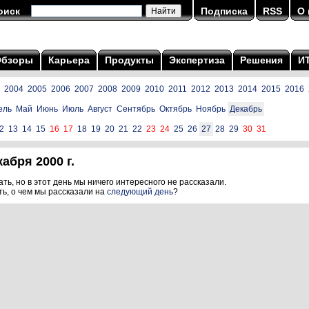
оиск
Подписка
RSS
О 
Обзоры
Карьера
Продукты
Экспертиза
Решения
И
2004
2005
2006
2007
2008
2009
2010
2011
2012
2013
2014
2015
2016
ель
Май
Июнь
Июль
Август
Сентябрь
Октябрь
Ноябрь
Декабрь
2
13
14
15
16
17
18
19
20
21
22
23
24
25
26
27
28
29
30
31
абря 2000 г.
ть, но в этот день мы ничего интересного не рассказали.
ть, о чем мы рассказали на
следующий день
?