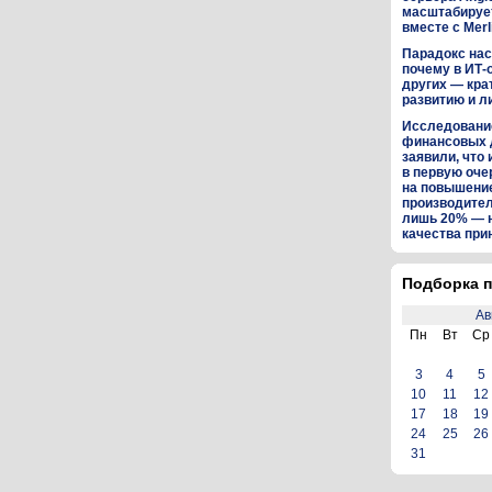
масштабируе
вместе с Merl
Парадокс нас
почему в ИТ-
других — кра
развитию и л
Исследование
финансовых 
заявили, что 
в первую оч
на повышени
производител
лишь 20% — 
качества пр
Подборка п
Ав
Пн
Вт
Ср
3
4
5
10
11
12
17
18
19
24
25
26
31