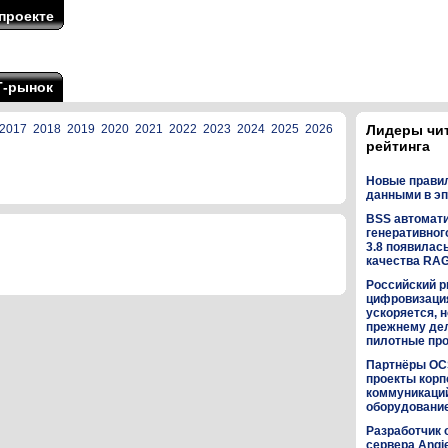
проекте
Т-рынок
2017
2018
2019
2020
2021
2022
2023
2024
2025
2026
Лидеры чи
рейтинга
Новые прави
данными в эп
BSS автомат
генеративного
3.8 появилас
качества RA
Российский р
цифровизаци
ускоряется, н
прежнему дел
пилотные пр
Партнёры OC
проекты кор
коммуникаци
оборудованием
Разработчик 
сервера Angi