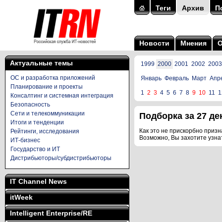
Теги
Архив
П
Новости
Мнения
Актуальные темы
1999
2000
2001
2002
2003
ОС и разработка приложений
Январь
Февраль
Март
Апр
Планирование и проекты
1
2
3
4
5
6
7
8
9
10
11
1
Консалтинг и системная интеграция
Безопасность
Сети и телекоммуникации
Подборка за 27 дек
Итоги и тенденции
Как это не прискорбно призна
Рейтинги, исследования
Возможно, Вы захотите узна
ИТ-бизнес
Государство и ИТ
Дистрибьюторы/субдистрибьюторы
IT Channel News
itWeek
Intelligent Enterprise/RE