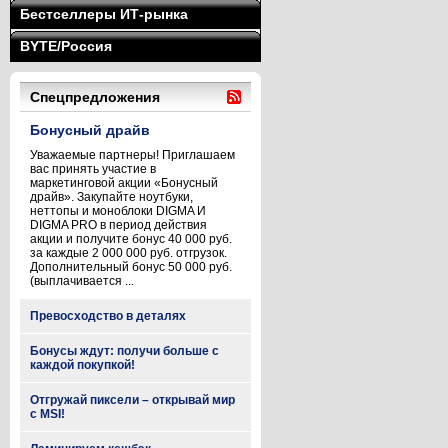
Бестселлеры ИТ-рынка
BYTE/Россия
Спецпредложения
Бонусный драйв
Уважаемые партнеры! Приглашаем
вас принять участие в
маркетинговой акции «Бонусный
драйв». Закупайте ноутбуки,
неттопы и моноблоки DIGMA И
DIGMA PRO в период действия
акции и получите бонус 40 000 руб.
за каждые 2 000 000 руб. отгрузок.
Дополнительный бонус 50 000 руб.
(выплачивается ...
Превосходство в деталях
Бонусы ждут: получи больше с
каждой покупкой!
Отгружай пиксели – открывай мир
с MSI!