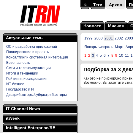
Теги
Архив
П
Новости
Мнения
Актуальные темы
1999
2000
2001
2002
2003
ОС и разработка приложений
Январь
Февраль
Март
Апр
Планирование и проекты
1
2
3
4
5
6
7
8
9
10
11
1
Консалтинг и системная интеграция
Безопасность
Сети и телекоммуникации
Подборка за 3 дека
Итоги и тенденции
Как это не прискорбно призна
Рейтинги, исследования
Возможно, Вы захотите узна
ИТ-бизнес
Государство и ИТ
Дистрибьюторы/субдистрибьюторы
IT Channel News
itWeek
Intelligent Enterprise/RE