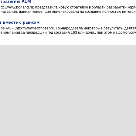
стратегию ALM
ttp://www.borland.ru) представила новую стратегию в области разработки корп
з названия, данная концепция ориентирована на создание полностью интегри
т вместе с рынком
в А/С» (http://www.technoserv.ru) обнародовала некоторые результаты деяте
т компании за прошедший год составил 163 млн долл., при этом на долю усл