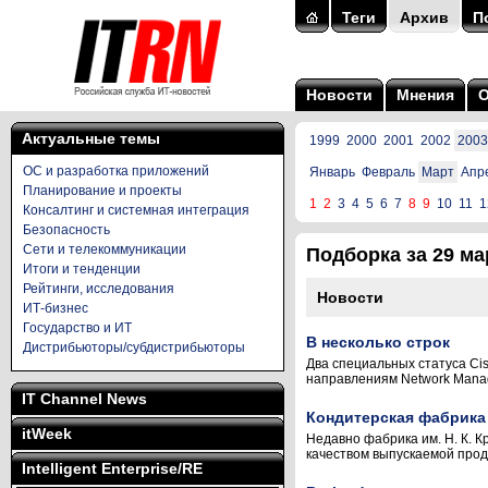
Теги
Архив
П
Новости
Мнения
Актуальные темы
1999
2000
2001
2002
2003
ОС и разработка приложений
Январь
Февраль
Март
Апр
Планирование и проекты
1
2
3
4
5
6
7
8
9
10
11
1
Консалтинг и системная интеграция
Безопасность
Сети и телекоммуникации
Подборка за 29 мар
Итоги и тенденции
Рейтинги, исследования
Новости
ИТ-бизнес
Государство и ИТ
В несколько строк
Дистрибьюторы/субдистрибьюторы
Два специальных статуса Cis
направлениям Network Manag
IT Channel News
Кондитерская фабрика
itWeek
Недавно фабрика им. Н. К. К
качеством выпускаемой проду
Intelligent Enterprise/RE