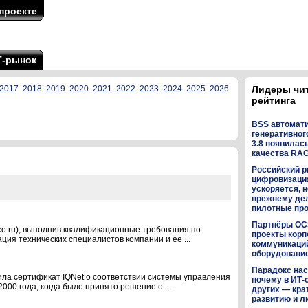
проекте
Т-рынок
2017
2018
2019
2020
2021
2022
2023
2024
2025
2026
Лидеры чи
рейтинга
BSS автомат
генеративного
3.8 появилас
качества RA
Российский р
цифровизаци
ускоряется, н
прежнему дел
пилотные пр
Партнёры OC
teco.ru), выполнив квалификационные требования по
проекты кор
ия технических специалистов компании и ее ...
коммуникаци
оборудованием
Парадокс нас
учила сертификат IQNet о соответствии системы управления
почему в ИТ-
00 года, когда было принято решение о ...
других — кра
развитию и л