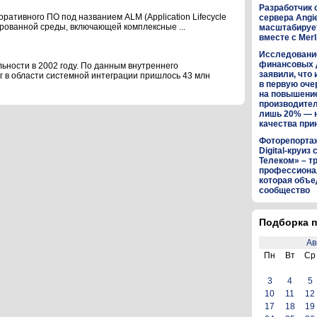
Разработчик 
оративного ПО под названием ALM (Application Lifecycle
сервера Angi
рованной среды, включающей комплексные ...
масштабируе
вместе с Merl
Исследование
финансовых 
льности в 2002 году. По данным внутреннего
заявили, что 
уг в области системной интеграции пришлось 43 млн
в первую оч
на повышени
производител
лишь 20% — 
качества пр
Фоторепортаж:
Digital-круиз
Телеком» – т
профессиона
которая объе
сообщество
Подборка п
Ав
Пн
Вт
Ср
3
4
5
10
11
12
17
18
19