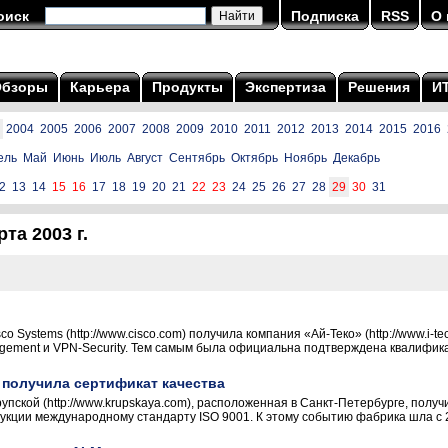
оиск
Подписка
RSS
О 
Обзоры
Карьера
Продукты
Экспертиза
Решения
И
2004
2005
2006
2007
2008
2009
2010
2011
2012
2013
2014
2015
2016
ель
Май
Июнь
Июль
Август
Сентябрь
Октябрь
Ноябрь
Декабрь
2
13
14
15
16
17
18
19
20
21
22
23
24
25
26
27
28
29
30
31
та 2003 г.
co Systems (http://www.cisco.com) получила компания «Ай-Теко» (http://www.i-
ement и VPN-Security. Тем самым была официальна подтверждена квалификац
 получила сертификат качества
рупской (http://www.krupskaya.com), расположенная в Санкт-Петербурге, пол
кции международному стандарту ISO 9001. К этому событию фабрика шла с 20