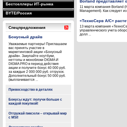
Borland представляет 
Бестселлеры ИТ-рынка
11 марта компания Borland (h
Management). Как следует и
BYTE/Россия
«ТехноСерв А/С» расте
13 марта компания «ТехноСер
Спецпредложения
управленческого учета оборо
долл ...
Бонусный драйв
Уважаемые партнеры! Приглашаем
вас принять участие в
маркетинговой акции «Бонусный
драйв». Закупайте ноутбуки,
неттопы и моноблоки DIGMA И
DIGMA PRO в период действия
акции и получите бонус 40 000 руб.
за каждые 2 000 000 руб. отгрузок.
Дополнительный бонус 50 000 руб.
(выплачивается ...
Превосходство в деталях
Бонусы ждут: получи больше с
каждой покупкой!
Отгружай пиксели – открывай мир
с MSI!