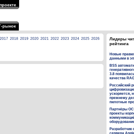
проекте
Т-рынок
2017
2018
2019
2020
2021
2022
2023
2024
2025
2026
Лидеры чи
рейтинга
Новые прави
данными в эп
BSS автомат
генеративного
3.8 появилас
качества RA
Российский р
цифровизаци
ускоряется, н
прежнему дел
пилотные пр
Партнёры OC
проекты кор
коммуникаци
оборудованием
Разработчик 
сервера Angi