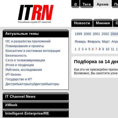
Теги
Архив
П
Новости
Мнения
Актуальные темы
1999
2000
2001
2002
2003
ОС и разработка приложений
Январь
Февраль
Март
Апр
Планирование и проекты
1
2
3
4
5
6
7
8
9
10
11
1
Консалтинг и системная интеграция
Безопасность
Сети и телекоммуникации
Подборка за 14 дек
Итоги и тенденции
Как это не прискорбно призна
Рейтинги, исследования
Возможно, Вы захотите узна
ИТ-бизнес
Государство и ИТ
Дистрибьюторы/субдистрибьюторы
IT Channel News
itWeek
Intelligent Enterprise/RE