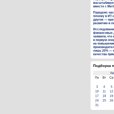
масштабируе
вместе с Merl
Парадокс нас
почему в ИТ-
других — кра
развитию и л
Исследование
финансовых 
заявили, что 
в первую оч
на повышени
производител
лишь 20% — 
качества пр
Подборка п
Ав
Пн
Вт
Ср
3
4
5
10
11
12
17
18
19
24
25
26
31