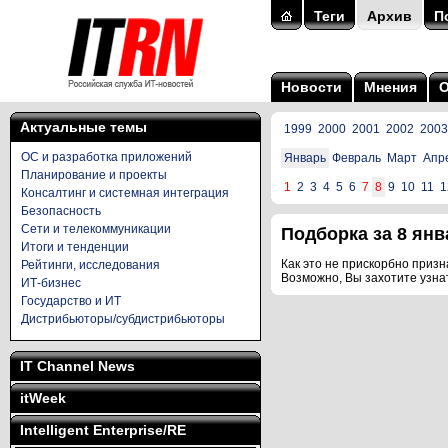
Теги
Архив
П
Новости
Мнения
Актуальные темы
1999
2000
2001
2002
2003
ОС и разработка приложений
Январь
Февраль
Март
Апр
Планирование и проекты
1
2
3
4
5
6
7
8
9
10
11
1
Консалтинг и системная интеграция
Безопасность
Сети и телекоммуникации
Подборка за 8 янва
Итоги и тенденции
Как это не прискорбно призна
Рейтинги, исследования
Возможно, Вы захотите узна
ИТ-бизнес
Государство и ИТ
Дистрибьюторы/субдистрибьюторы
IT Channel News
itWeek
Intelligent Enterprise/RE