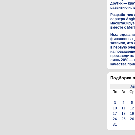
других — кра
развитию и л
Разработчик 
сервера Angi
масштабируе
вместе с Merl
Исследование
финансовых 
заявили, что 
в первую оч
на повышени
производител
лишь 20% — 
качества пр
Подборка п
Ав
Пн
Вт
Ср
3
4
5
10
11
12
17
18
19
24
25
26
31