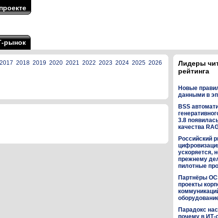
проекте
Т-рынок
2017
2018
2019
2020
2021
2022
2023
2024
2025
2026
Лидеры чи
рейтинга
Новые прави
данными в эп
BSS автомат
генеративного
3.8 появилас
качества RA
Российский р
цифровизаци
ускоряется, н
прежнему дел
пилотные пр
Партнёры OC
проекты кор
коммуникаци
оборудованием
Парадокс нас
почему в ИТ-