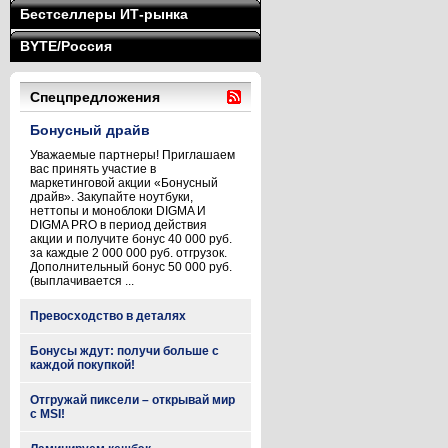
Бестселлеры ИТ-рынка
BYTE/Россия
Спецпредложения
Бонусный драйв
Уважаемые партнеры! Приглашаем
вас принять участие в
маркетинговой акции «Бонусный
драйв». Закупайте ноутбуки,
неттопы и моноблоки DIGMA И
DIGMA PRO в период действия
акции и получите бонус 40 000 руб.
за каждые 2 000 000 руб. отгрузок.
Дополнительный бонус 50 000 руб.
(выплачивается ...
Превосходство в деталях
Бонусы ждут: получи больше с
каждой покупкой!
Отгружай пиксели – открывай мир
с MSI!