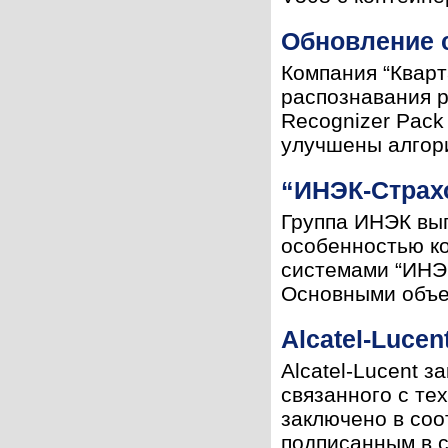
Обновление 
Компания “Кварт
распознавания р
Recognizer Pack 
улучшены алгори
“ИНЭК-Страхо
Группа ИНЭК вып
особенностью к
системами “ИНЭК
Основными объек
Alcatel-Luce
Alcatel-Lucent 
связанного с те
заключено в соо
подписанным в с