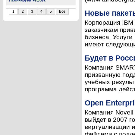
Ламинируем кешбэк
Новые пакеты
1
2
3
4
5
Все
Корпорация IBM 
заказчикам прив
бизнеса. Услуги 
имеют следующие
Будет в Рос
Компания SMART
призванную под
учебных резуль
программа дейст
Open Enterpr
Компания Novell 
выйдет в 2007 г
виртуализации и
файлами с подде