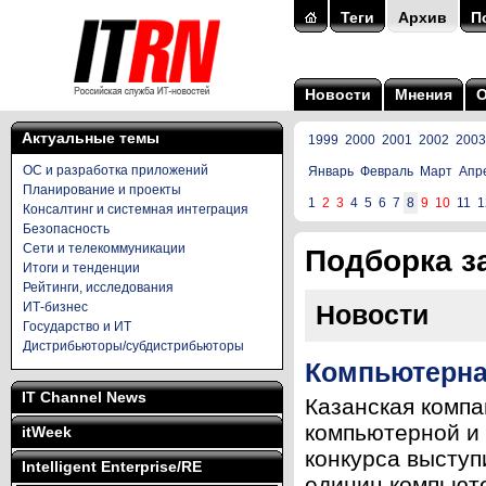
Теги
Архив
П
Новости
Мнения
Актуальные темы
1999
2000
2001
2002
2003
ОС и разработка приложений
Январь
Февраль
Март
Апр
Планирование и проекты
1
2
3
4
5
6
7
8
9
10
11
1
Консалтинг и системная интеграция
Безопасность
Сети и телекоммуникации
Подборка за
Итоги и тенденции
Рейтинги, исследования
ИТ-бизнес
Новости
Государство и ИТ
Дистрибьюторы/субдистрибьюторы
Компьютерна
IT Channel News
Казанская компа
компьютерной и 
itWeek
конкурса выступ
Intelligent Enterprise/RE
единиц компьюте