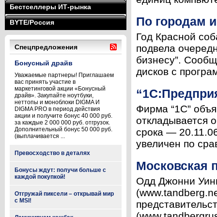
Бестселлеры ИТ-рынка
По городам и
BYTE/Россия
Год Красной соб
подвела очередн
Спецпредложения
бизнесу”. Сообщ
Бонусный драйв
дисков с програ
Уважаемые партнеры! Приглашаем
вас принять участие в
маркетинговой акции «Бонусный
“1С:Предприя
драйв». Закупайте ноутбуки,
неттопы и моноблоки DIGMA И
Фирма “1С” объя
DIGMA PRO в период действия
акции и получите бонус 40 000 руб.
откладывается о
за каждые 2 000 000 руб. отгрузок.
Дополнительный бонус 50 000 руб.
срока — 20.11.0
(выплачивается ...
увеличен по сра
Превосходство в деталях
Московская 
Бонусы ждут: получи больше с
каждой покупкой!
Одд Джонни Уинг
(www.tandberg.ne
Отгружай пиксели – открывай мир
с MSI!
представительст
(www.tandbergrus