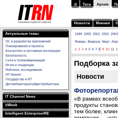
Теги
Архив
П
Новости
Мнения
Актуальные темы
1999
2000
2001
2002
2003
ОС и разработка приложений
Январь
Февраль
Март
Апр
Планирование и проекты
1
2
3
4
5
6
7
8
9
10
11
1
Консалтинг и системная интеграция
Безопасность
Сети и телекоммуникации
Подборка за
Итоги и тенденции
Рейтинги, исследования
ИТ-бизнес
Новости
Государство и ИТ
Дистрибьюторы/субдистрибьюторы
Фоторепорта
IT Channel News
«В рамках всеоб
продукты станов
itWeek
тем более, клие
Intelligent Enterprise/RE
компании — чуть