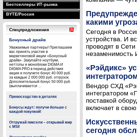
Бестселлеры ИТ-рынка
Предупрежден
BYTE/Россия
какими угроз
Спецпредложения
Сегодня в Росси
устройства. И в
Бонусный драйв
проводят в Сети
Уважаемые партнеры! Приглашаем
вас принять участие в
незаменимость И
маркетинговой акции «Бонусный
драйв». Закупайте ноутбуки,
неттопы и моноблоки DIGMA И
«Рэйдикс» у
DIGMA PRO в период действия
акции и получите бонус 40 000 руб.
интегратором
за каждые 2 000 000 руб. отгрузок.
Дополнительный бонус 50 000 руб.
Вендор СХД «Рэ
(выплачивается ...
интегратором «Г
Превосходство в деталях
поставкой обору
включает в свою
Бонусы ждут: получи больше с
каждой покупкой!
Искусственн
Отгружай пиксели – открывай мир
с MSI!
сегодня обс