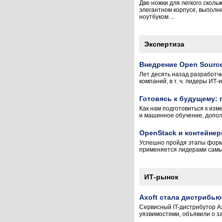
Две ножки для легкого скол
элегантном корпусе, выполн
ноутбуком ...
Экспертиза
Внедрение Open Sourc
Лет десять назад разработчи
компаний, в т. ч. лидеры ИТ
Готовясь к будущему: 
Как нам подготовиться к изм
и машинное обучение, дополн
OpenStack и контейне
Успешно пройдя этапы форми
применяется лидерами самых
ИТ-рынок
Axoft стала дистрибью
Сервисный IT-дистрибутор A
уязвимостями, объявили о за