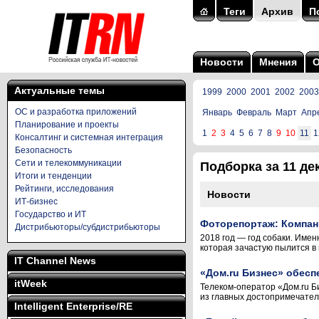
Теги
Архив
П
Новости
Мнения
Актуальные темы
1999
2000
2001
2002
2003
ОС и разработка приложений
Январь
Февраль
Март
Апр
Планирование и проекты
1
2
3
4
5
6
7
8
9
10
11
1
Консалтинг и системная интеграция
Безопасность
Сети и телекоммуникации
Подборка за 11 дек
Итоги и тенденции
Рейтинги, исследования
Новости
ИТ-бизнес
Государство и ИТ
Фоторепортаж: Компан
Дистрибьюторы/субдистрибьюторы
2018 год — год собаки. Имен
которая зачастую пылится в 
IT Channel News
«Дом.ru Бизнес» обесп
itWeek
Телеком-оператор «Дом.ru Б
из главных достопримечатель
Intelligent Enterprise/RE