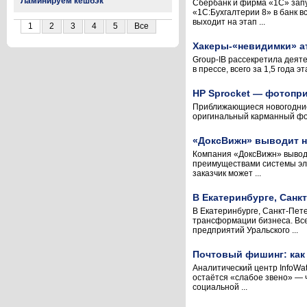
Ламинируем кешбэк
Сбербанк и фирма «1С» запу
«1С:Бухгалтерии 8» в банк 
выходит на этап ...
1
2
3
4
5
Все
Хакеры-«невидимки» а
Group-IB рассекретила деят
в прессе, всего за 1,5 года 
HP Sprocket — фотопри
Приближающиеся новогодние 
оригинальный карманный фот
«ДоксВижн» выводит на
Компания «ДоксВижн» выводи
преимуществами системы эле
заказчик может ...
В Екатеринбурге, Санк
В Екатеринбурге, Санкт-Пе
трансформации бизнеса. Все
предприятий Уральского ...
Почтовый фишинг: ка
Аналитический центр InfoWa
остаётся «слабое звено» — 
социальной ...