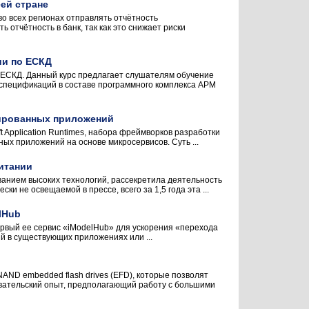
сей стране
о всех регионах отправлять отчётность
 отчётность в банк, так как это снижает риски
ии по ЕСКД
 ЕСКД. Данный курс предлагает слушателям обучение
спецификаций в составе программного комплекса АРМ
нтированных приложений
 Application Runtimes, набора фреймворков разработки
ых приложений на основе микросервисов. Суть ...
итании
анием высоких технологий, рассекретила деятельность
и не освещаемой в прессе, всего за 1,5 года эта ...
lHub
первый ее сервис «iModelHub» для ускорения «перехода
ий в существующих приложениях или ...
AND embedded flash drives (EFD), которые позволят
вательский опыт, предполагающий работу с большими