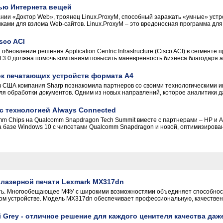
ью Интернета вещей
ии «Доктор Web», троянец Linux.ProxyM, способный заражать «умные» устро
ами для взлома Web-сайтов. Linux.ProxyM – это вредоносная программа для О
sco ACI
обновление решения Application Centric Infrastructure (Cisco ACI) в сегмент
CI 3.0 должна помочь компаниям повысить маневренность бизнеса благодаря а
ок печатающих устройств формата А4
 США компания Sharp познакомила партнеров со своими технологическими и
я обработки документов. Одним из новых направлений, которое аналитики дав
с технологией Always Connected
omm Chips на Qualcomm Snapdragon Tech Summit вместе c партнерами – HP и
базе Windows 10 с чипсетами Qualcomm Snapdragon и новой, оптимизированн
лазерной печати Lexmark MX317dn
ь. Многообещающее МФУ с широкими возможностями объединяет способность 
ом устройстве. Модель MX317dn обеспечивает профессиональную, качественн
Grey - отличное решение для каждого ценителя качества даж