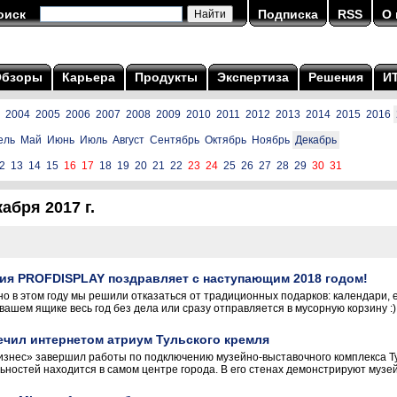
оиск
Подписка
RSS
О 
Обзоры
Карьера
Продукты
Экспертиза
Решения
И
2004
2005
2006
2007
2008
2009
2010
2011
2012
2013
2014
2015
2016
ель
Май
Июнь
Июль
Август
Сентябрь
Октябрь
Ноябрь
Декабрь
2
13
14
15
16
17
18
19
20
21
22
23
24
25
26
27
28
29
30
31
абря 2017 г.
ия PROFDISPLAY поздравляет с наступающим 2018 годом!
но в этом году мы решили отказаться от традиционных подарков: календари, 
вашем ящике весь год без дела или сразу отправляется в мусорную корзину :).
ечил интернетом атриум Тульского кремля
изнес» завершил работы по подключению музейно-выставочного комплекса Ту
ностей находится в самом центре города. В его стенах демонстрируют музейн