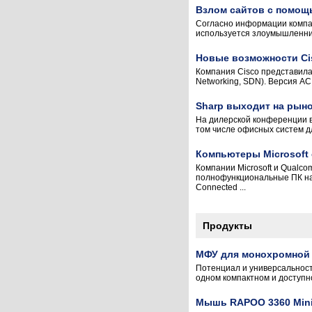
Взлом сайтов с помощ
Согласно информации компан
используется злоумышленник
Новые возможности Ci
Компания Cisco представила 
Networking, SDN). Версия A
Sharp выходит на рын
На дилерской конференции в
том числе офисных систем дл
Компьютеры Microsoft 
Компании Microsoft и Qualc
полнофункциональные ПК на 
Connected ...
Продукты
МФУ для монохромной 
Потенциал и универсальност
одном компактном и доступн
Мышь RAPOO 3360 Mini 