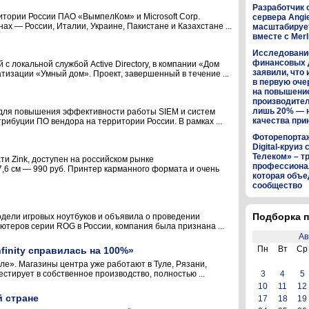
Разработчик 
итории России ПАО «ВымпелКом» и Microsoft Corp.
сервера Angi
х — России, Италии, Украине, Пакистане и Казахстане ...
масштабируе
вместе с Merl
Исследование
финансовых 
 локальной службой Active Directory, в компании «Дом
заявили, что 
изации «Умный дом». Проект, завершенный в течение ...
в первую оч
на повышени
производител
лишь 20% — 
и для повышения эффективности работы SIEM и систем
качества пр
рибуции ПО вендора на территории России. В рамках ...
Фоторепортаж:
Digital-круиз
Телеком» – т
и Zink, доступен на российском рынке
профессиона
7,6 см — 990 руб. Принтер карманного формата и очень
которая объе
сообщество
Подборка п
одели игровых ноутбуков и объявила о проведении
теров серии ROG в России, компания была признана ...
Ав
Пн
Вт
Ср
inity справилась на 100%»
е». Магазины центра уже работают в Туле, Рязани,
стирует в собственное производство, полностью ...
3
4
5
10
11
12
й стране
17
18
19