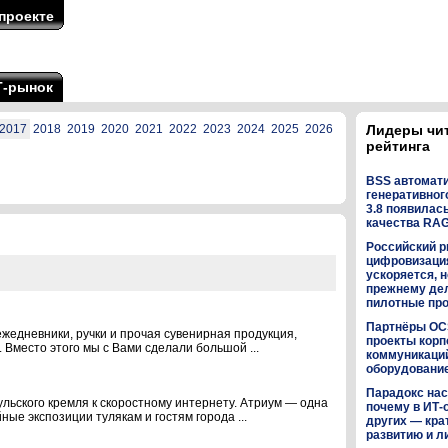
проекте
Т-рынок
2017
2018
2019
2020
2021
2022
2023
2024
2025
2026
Лидеры чи
рейтинга
BSS автомат
генеративного
3.8 появилас
качества RA
Российский р
цифровизаци
ускоряется, н
прежнему дел
пилотные пр
Партнёры OC
ежедневники, ручки и прочая сувенирная продукция,
проекты кор
 Вместо этого мы с Вами сделали большой ...
коммуникаци
оборудованием
Парадокс нас
льского кремля к скоростному интернету. Атриум — одна
почему в ИТ-
ые экспозиции тулякам и гостям города ...
других — кра
развитию и л