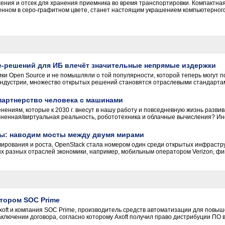
ьжения и отсек для хранения приемника во время транспортировки. Компактн
енном в серо-графитном цвете, станет настоящим украшением компьютерного 
e-решений для ИБ влечёт значительные непрямые издержки
ки Open Source и не помышляли о той популярности, которой теперь могут по
-индустрии, множество открытых решений становятся отраслевыми стандартам
партнерство человека с машинами
енениям, которые к 2030 г. внесут в нашу работу и повседневную жизнь разви
енная/виртуальная реальность, робототехника и облачные вычисления? Институт
ры: наводим мосты между двумя мирами
рования и роста, OpenStack стала номером один среди открытых инфрастру
 разных отраслей экономики, например, мобильным оператором Verizon, фин
тором SOC Prime
xoft и компания SOC Prime, производитель средств автоматизации для повы
ключении договора, согласно которому Axoft получил право дистрибуции ПО в