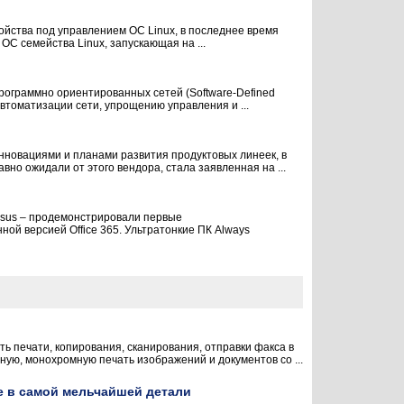
йства под управлением ОС Linux, в последнее время
С семейства Linux, запускающая на ...
е программно ориентированных сетей (Software-Defined
втоматизации сети, упрощению управления и ...
нновациями и планами развития продуктовых линеек, в
но ожидали от этого вендора, стала заявленная на ...
 Asus – продемонстрировали первые
ой версией Office 365. Ультратонкие ПК Always
печати, копирования, сканирования, отправки факса в
ую, монохромную печать изображений и документов со ...
е в самой мельчайшей детали