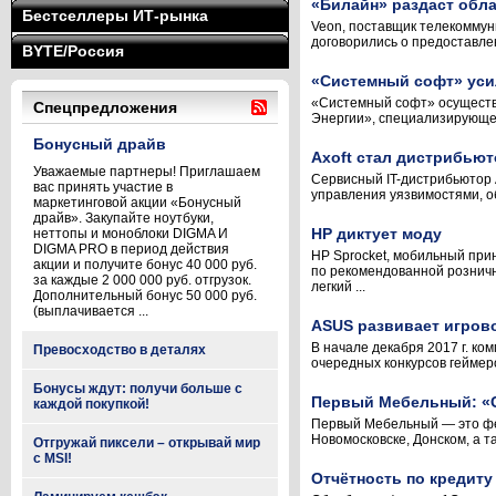
«Билайн» раздаст обла
Бестселлеры ИТ-рынка
Veon, поставщик телекоммун
договорились о предоставлен
BYTE/Россия
«Системный софт» уси
«Системный софт» осуществи
Спецпредложения
Энергии», специализирующей
Бонусный драйв
Axoft стал дистрибьют
Уважаемые партнеры! Приглашаем
Сервисный IT-дистрибьютор 
вас принять участие в
управления уязвимостями, об
маркетинговой акции «Бонусный
драйв». Закупайте ноутбуки,
НР диктует моду
неттопы и моноблоки DIGMA И
DIGMA PRO в период действия
HP Sprocket, мобильный при
акции и получите бонус 40 000 руб.
по рекомендованной рознично
за каждые 2 000 000 руб. отгрузок.
легкий ...
Дополнительный бонус 50 000 руб.
(выплачивается ...
ASUS развивает игров
В начале декабря 2017 г. к
Превосходство в деталях
очередных конкурсов геймер
Бонусы ждут: получи больше с
Первый Мебельный: «С 
каждой покупкой!
Первый Мебельный — это фед
Новомосковске, Донском, а т
Отгружай пиксели – открывай мир
с MSI!
Отчётность по кредиту