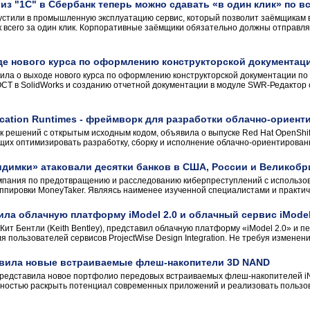
 из "1С" в Сбербанк теперь можно сдавать «в один клик» по в
стили в промышленную эксплуатацию сервис, который позволит заёмщикам в
к всего за один клик. Корпоративные заёмщики обязательно должны отправлять
е нового курса по оформлению конструкторской документац
ла о выходе нового курса по оформлению конструкторской документации по
Т в SolidWorks и созданию отчетной документации в модуле SWR-Редактор 
lication Runtimes - фреймворк для разработки облачно-орие
к решений с открытым исходным кодом, объявила о выпуске Red Hat OpenShift
щих оптимизировать разработку, сборку и исполнение облачно-ориентированн
идимки» атаковали десятки банков в США, России и Великобр
мпания по предотвращению и расследованию киберпреступлений с использов
ппировки MoneyTaker. Являясь наименее изученной специалистами и практическ
тила облачную платформу iModel 2.0 и облачный сервис iMode
 Кит Бентли (Keith Bentley), представил облачную платформу «iModel 2.0» и 
 пользователей сервисов ProjectWise Design Integration. Не требуя изменен
ставила новые встраиваемые флеш-накопители 3D NAND
 представила новое портфолио передовых встраиваемых флеш-накопителей iN
ностью раскрыть потенциал современных приложений и реализовать пользо