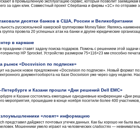
скают в промышленную эксплуатацию сервис, который позволит заёмщикам во
всего за один клик. Совместный проект Сбербанка и фирмы «1С» по отправке
таковали десятки банков в США, России и Великобритании
ельность русскоязычной хакерской группировки MoneyTaker. Являясь наимен
эта группа провела 20 успешных атак на банки и другие юридические организац
нтер в кармане
праздники ставят задачу поиска подарков. Помочь с решением этой задачи 
опринтер HP Sprocket. Устройство размером 75×116×23 мм способно печата
 рынок «Docsvision по подписке»
т на рынок новое предложение «Docsvision по подписке». Новый формат по
ктронного документооборота на базе Docsvision уже через одну неделю. Нас
т-Петербурге и Казани прошли «Дни решений Dell EMC»
тербурге и Казани состоялись ежегодные однодневные конференции «Дни ре
го мероприятия, прошедшие в конце ноября посетили более 400 участников
к злоумышленники «ловят» информацию
tch представил дайджест почтовых утечек данных. Как бы хорошо ни была вы
человек. Мошенники умело играют на человеческих слабостях — невнимательн