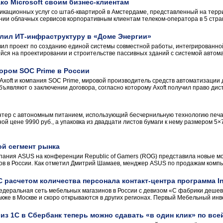
ко Microsoft своим бизнес-клиентам
икационных услуг со штаб-квартирой в Амстердаме, представленный на терр
ии облачных сервисов корпоративным клиентам телеком-оператора в 5 страна
лил ИТ-инфраструктуру в «Доме Энергии»
л проект по созданию единой системы совместной работы, интегрированной с
ся на проектировании и строительстве пассивных зданий с системой автомат
ором SOC Prime в России
Axoft и компания SOC Prime, мировой производитель средств автоматизаци
ъявляют о заключении договора, согласно которому Axoft получил право дист
нтер с автономным питанием, использующий бесчернильную технологию печат
й цене 9990 руб., а упаковка из двадцати листов бумаги к нему размером 5×
ой сегмент рынка
омпания ASUS на конференции Republic of Gamers (ROG) представила новые м
ов в России. Как отметил Дмитрий Шамаев, менджер ASUS по продажам компью
расчетом количества персонала контакт-центра программа Inf
еральная сеть мебельных магазинов в России с девизом «С фабрики дешевл
акже в Москве и скоро открываются в других регионах. Первый Мебельный инве
 из 1С в Сбербанк теперь можно сдавать «в один клик» по все