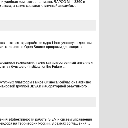
ая и удобная компьютерная мышь RAPOO Mini 3360 в
стола, а также составит отличный ансамбль с
хвастаться: в разработке ядра Linux участвуют десятки
и, количество Open Source-программ для защиты ...
вающиеся технологии, такие как искусственный интеллект
 будущего (Institute for the Future ...
ктурных платформ в мире бизнеса: сейчас она активно
ансовой группой BBVA и Лабораторией реактивного ...
шения эффективности работы SIEM и систем управления
ендора на территории России. В рамках соглашения ...