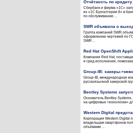
Отчётность по кредиту
Сбербанк и фирма «1С» запу
из «1С:Бухгалтерии 8» в бан
по обслуживанию ...
SWR объявила о выход
Группа компаний SWR объяви
оформлению чертежей по ГОС
SWR ...
Red Hat OpenShift App
Компания Red Hat, поставщи
и сред исполнения, помогаю
Group-IB: хакеры-«нев
Group-IB, международная ко
русскоязычной хакерской гру
Bentley Systems запус
Основатель Bentley Systems,
на цифровые технологии» для
Western Digital пред
Корпорация Western Digital
владельцам смартфонов пол
объёмами ...