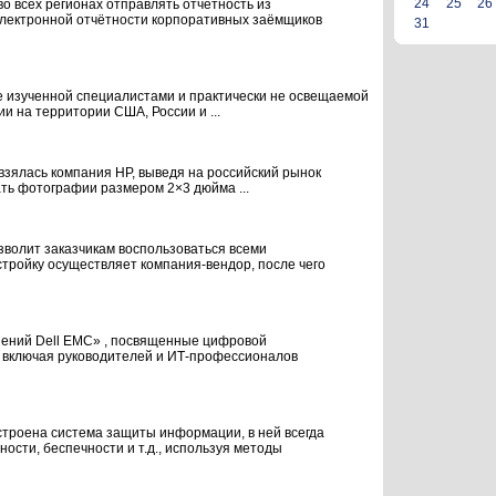
24
25
26
 всех регионах отправлять отчётность из
 электронной отчётности корпоративных заёмщиков
31
ее изученной специалистами и практически не освещаемой
ии на территории США, России и ...
взялась компания HP, выведя на российский рынок
ть фотографии размером 2×3 дюйма ...
зволит заказчикам воспользоваться всеми
тройку осуществляет компания-вендор, после чего
шений Dell EMC» , посвященные цифровой
, включая руководителей и ИТ-профессионалов
строена система защиты информации, в ней всегда
ости, беспечности и т.д., используя методы