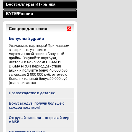
Бестселлеры ИТ-рынка
BYTE/Россия
Спецпредложения
Бонусный драйв
Уважаемые партнеры! Приглашаем
вас принять участие в
маркетинговой акции «Бонусный
драйв». Закупайте ноутбуки,
неттопы и моноблоки DIGMA И
DIGMA PRO в период действия
акции и получите бонус 40 000 руб.
за каждые 2 000 000 руб. отгрузок.
Дополнительный бонус 50 000 руб.
(выплачивается ...
Превосходство в деталях
Бонусы ждут: получи больше с
каждой покупкой!
Отгружай пиксели – открывай мир
с MSI!