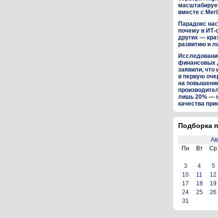
масштабируе
вместе с Merl
Парадокс нас
почему в ИТ-
других — кра
развитию и л
Исследование
финансовых 
заявили, что 
в первую оч
на повышени
производител
лишь 20% — 
качества пр
Подборка п
Ав
Пн
Вт
Ср
3
4
5
10
11
12
17
18
19
24
25
26
31