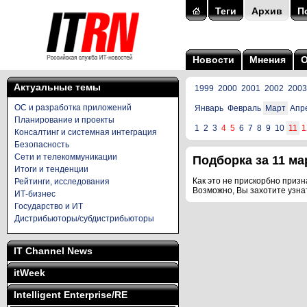
Теги
Архив
П
Новости
Мнения
Актуальные темы
1999
2000
2001
2002
2003
ОС и разработка приложений
Январь
Февраль
Март
Апр
Планирование и проекты
1
2
3
4
5
6
7
8
9
10
11
1
Консалтинг и системная интеграция
Безопасность
Сети и телекоммуникации
Подборка за 11 мар
Итоги и тенденции
Как это не прискорбно призна
Рейтинги, исследования
Возможно, Вы захотите узна
ИТ-бизнес
Государство и ИТ
Дистрибьюторы/субдистрибьюторы
IT Channel News
itWeek
Intelligent Enterprise/RE