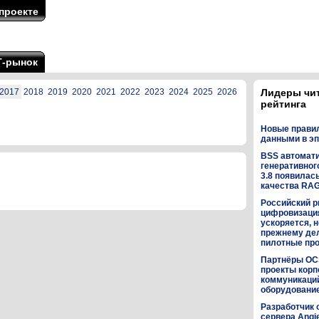
проекте
Т-рынок
2017
2018
2019
2020
2021
2022
2023
2024
2025
2026
Лидеры чи
рейтинга
Новые прави
данными в эп
BSS автомат
генеративного
3.8 появилас
качества RA
Российский р
цифровизаци
ускоряется, н
прежнему дел
пилотные пр
Партнёры OC
проекты кор
коммуникаци
оборудованием
Разработчик 
сервера Angi