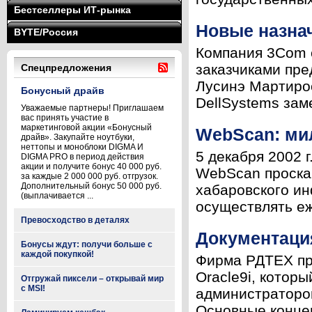
Бестселлеры ИТ-рынка
Новые назна
BYTE/Россия
Компания 3Com 
заказчиками пре
Спецпредложения
Лусинэ Мартиро
Бонусный драйв
DellSystems зам
Уважаемые партнеры! Приглашаем
вас принять участие в
маркетинговой акции «Бонусный
WebScan: мил
драйв». Закупайте ноутбуки,
неттопы и моноблоки DIGMA И
5 декабря 2002 
DIGMA PRO в период действия
акции и получите бонус 40 000 руб.
WebScan проска
за каждые 2 000 000 руб. отгрузок.
Дополнительный бонус 50 000 руб.
хабаровского и
(выплачивается ...
осуществлять еж
Превосходство в деталях
Документация
Бонусы ждут: получи больше с
каждой покупкой!
Фирма РДТЕХ при
Oracle9i, котор
Отгружай пиксели – открывай мир
с MSI!
администраторов
Основные концепц