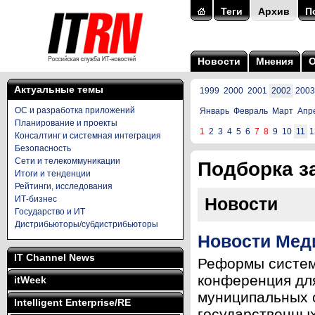
Теги
Архив
П
Новости
Мнения
Актуальные темы
1999
2000
2001
2002
2003
ОС и разработка приложений
Январь
Февраль
Март
Апр
Планирование и проекты
1
2
3
4
5
6
7
8
9
10
11
1
Консалтинг и системная интеграция
Безопасность
Сети и телекоммуникации
Подборка за
Итоги и тенденции
Рейтинги, исследования
ИТ-бизнес
Новости
Государство и ИТ
Дистрибьюторы/субдистрибьюторы
Новости Меди
IT Channel News
Реформы системы
конференция для
itWeek
муниципальных 
Intelligent Enterprise/RE
государственных 