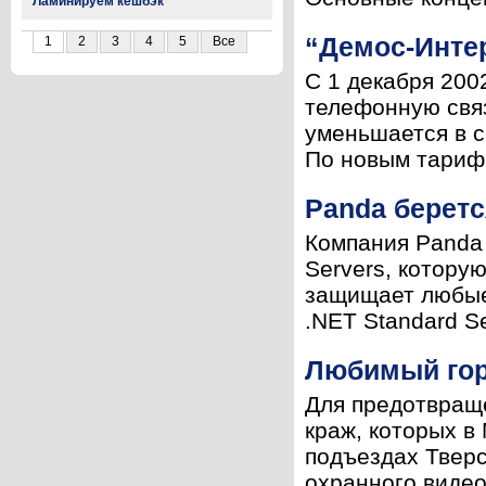
Ламинируем кешбэк
“Демос-Интер
1
2
3
4
5
Все
С 1 декабря 200
телефонную связ
уменьшается в с
По новым тарифа
Panda берет
Компания Panda 
Servers, котору
защищает любые
.NET Standard Se
Любимый гор
Для предотвращ
краж, которых в
подъездах Тверс
охранного видео