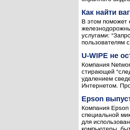
Как найти ва
В этом поможет 
железнодорожны
услугами: “Запр
пользователям с
U-WIPE не ос
Компания Networ
стирающей “след
удалением сведе
Интернетом. Про
Epson выпуст
Компания Epson 
специальной мик
для использован
компьютеры, быт