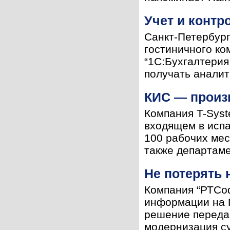
Учет и контр
Санкт-Петербург
гостиничного ко
“1С:Бухгалтерия
получать аналит
КИС — произ
Компания T-Sys
входящем в испа
100 рабочих мес
также департамен
Не потерять 
Компания “РТСоф
информации на П
решение переда
модернизация с