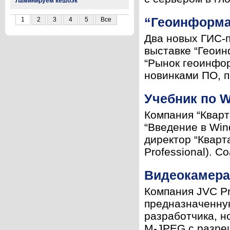
Ламинируем кешбэк
“Геоинформат
1
2
3
4
5
Все
Два новых ГИС-п
выставке “Геои
“Рынок геоинфор
новинками ПО, п
Учебник по W
Компания “Кварт
“Введение в Win
директор “Кварт
Professional). Со
Видеокамера
Компания JVC Pr
предназначенну
разработчика, н
M-JPEG с разре