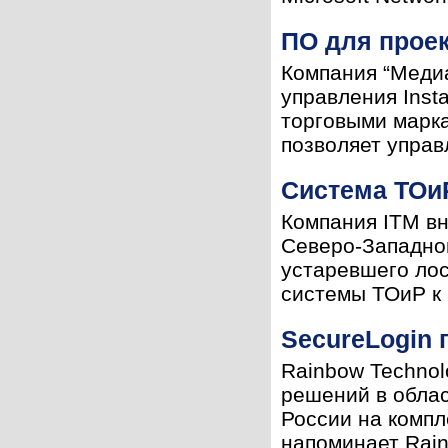
ПО для прое
Компания “Медиа
управления Inst
торговыми марка
позволяет управл
Система ТОи
Компания ITM в
Северо-Западной
устаревшего лос
системы ТОиР к 
SecureLogin
Rainbow Technol
решений в обла
России на компл
напоминает Rainb