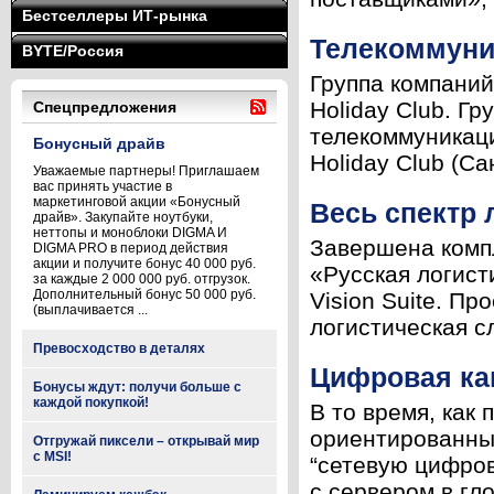
Бестселлеры ИТ-рынка
Телекоммуни
BYTE/Россия
Группа компаний
Holiday Club. Г
Спецпредложения
телекоммуникаци
Бонусный драйв
Holiday Club (Сан
Уважаемые партнеры! Приглашаем
вас принять участие в
маркетинговой акции «Бонусный
Весь спектр 
драйв». Закупайте ноутбуки,
неттопы и моноблоки DIGMA И
Завершена компл
DIGMA PRO в период действия
акции и получите бонус 40 000 руб.
«Русская логист
за каждые 2 000 000 руб. отгрузок.
Дополнительный бонус 50 000 руб.
Vision Suite. П
(выплачивается ...
логистическая сл
Превосходство в деталях
Цифровая кам
Бонусы ждут: получи больше с
каждой покупкой!
В то время, как
ориентированных
Отгружай пиксели – открывай мир
с MSI!
“сетевую цифров
с сервером в гло