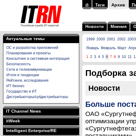
Теги
Архив
П
Новости
Мнения
Актуальные темы
1999
2000
2001
2002
2003
ОС и разработка приложений
Январь
Февраль
Март
Апр
Планирование и проекты
1
2
3
4
5
6
7
8
9
10
11
1
Консалтинг и системная интеграция
Безопасность
Сети и телекоммуникации
Подборка за
Итоги и тенденции
Рейтинги, исследования
ИТ-бизнес
Новости
Государство и ИТ
Дистрибьюторы/субдистрибьюторы
Больше пост
IT Channel News
ОАО «Сургутнеф
оптимизации упр
itWeek
«Сургутнефтега
Intelligent Enterprise/RE
поставщиками», 