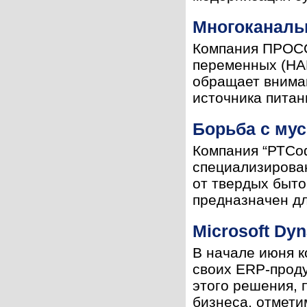
Многоканаль
Компания ПРОСО
переменных (HAR
обращает вниман
источника питан
Борьба с му
Компания “РТСоф
специализирова
от твердых быто
предназначен дл
Microsoft Dy
В начале июня к
своих ERP-проду
этого решения, 
бизнеса, отметим