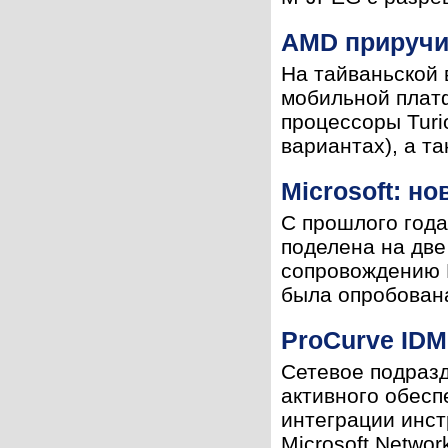
AMD приручи
На тайваньской 
мобильной плат
процессоры Turi
вариантах), а т
Microsoft: н
С прошлого года
поделена на две
сопровождению И
была опробована
ProCurve IDM
Сетевое подразд
активного обесп
интеграции инст
Microsoft Network