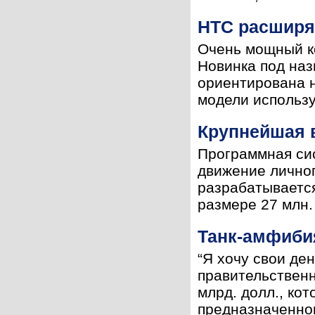
HTC расширя
Очень мощный к
Новинка под на
ориентирована 
модели использу
Крупнейшая в
Программная сис
движение личног
разрабатывается
размере 27 млн.
Танк-амфиби
“Я хочу свои де
правительствен
млрд. долл., ко
предназначенного