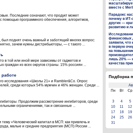
масштабируе
вместе с Merl
Парадокс нас
овые. Последние означают, что продукт может
почему в ИТ-
 с помощью программного обеспечения, алгоритмов,
других — кра
развитию и л
Исследование
финансовых 
был поднят очень важный и заботящий многих вопрос:
заявили, что 
нятно, зачем нужны дистрибьюторы, — с такого ...
в первую оч
на повышени
ть
производител
лишь 20% — 
то в той или иной мере зависимы от гаджетов и
качества пр
х граждан из всех округов страны. 15% россиян ...
 работе
Подборка п
ого исследования «Школы 21» и Rambler&Co. Опрос
телей, среди которых 54% мужчин и 46% женщин. Среди ...
Ав
Пн
Вт
Ср
3
4
5
ингибиторы. Продолжим рассмотрение ингибиторов, среди
ельными ограничениями, так и связанные ...
10
11
12
17
18
19
24
25
26
 тему «Человеческий капитал в МСП: как привлечь и
31
руда, малые и средние предприятия (МСП) России ...