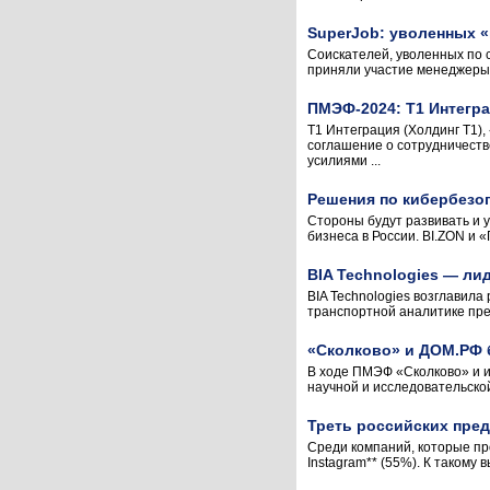
SuperJob: уволенных «
Соискателей, уволенных по 
приняли участие менеджеры 
ПМЭФ-2024: Т1 Интегр
Т1 Интеграция (Холдинг Т1
соглашение о сотрудничест
усилиями ...
Решения по кибербезоп
Стороны будут развивать и 
бизнеса в России. BI.ZON и 
BIA Technologies — л
BIA Technologies возглавила
транспортной аналитике пред
«Сколково» и ДОМ.РФ 
В ходе ПМЭФ «Сколково» и 
научной и исследовательской
Треть российских пре
Среди компаний, которые пр
Instagram** (55%). К такому