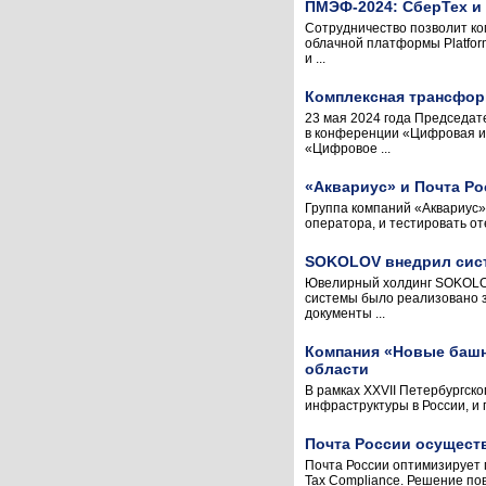
ПМЭФ-2024: СберТех и
Сотрудничество позволит ко
облачной платформы Platfor
и ...
Комплексная трансфор
23 мая 2024 года Председат
в конференции «Цифровая и
«Цифровое ...
«Аквариус» и Почта Р
Группа компаний «Аквариус»
оператора, и тестировать о
SOKOLOV внедрил сист
Ювелирный холдинг SOKOLOV
системы было реализовано з
документы ...
Компания «Новые башн
области
В рамках XXVII Петербургск
инфраструктуры в России, и 
Почта России осущест
Почта России оптимизирует 
Tax Compliance. Решение по