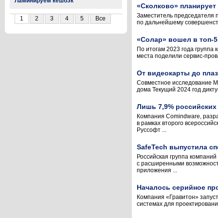
Ламинируем кешбэк
«Сколково» планирует
Заместитель председателя п
1
2
3
4
5
Все
по дальнейшему совершенств
«Солар» вошел в топ-
По итогам 2023 года группа 
места поделили сервис-пров
От видеокарты до плаз
Совместное исследование Ме
дома Текущий 2024 год дикту
Лишь 7,9% российских
Компания Comindware, разра
в рамках второго всероссий
Руссофт ...
SafeTech выпустила с
Российская группа компаний
с расширенными возможностя
приложения ...
Началось серийное пр
Компания «Гравитон» запуст
системах для проектировани