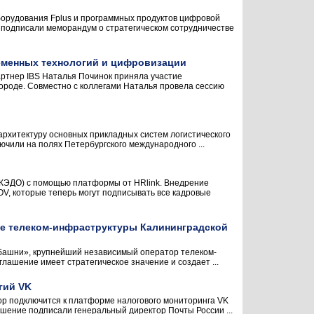
борудования Fplus и программных продуктов цифровой
 подписали меморандум о стратегическом сотрудничестве
еменных технологий и цифровизации
ртнер IBS Наталья Починок приняла участие
роде. Совместно с коллегами Наталья провела сессию
архитектуру основных прикладных систем логистического
чили на полях Петербургского международного ...
(КЭДО) с помощью платформы от HRlink. Внедрение
OV, которые теперь могут подписывать все кадровые
ие телеком-инфраструктуры Калининградской
 башни», крупнейший независимый оператор телеком-
лашение имеет стратегическое значение и создает ...
гий VK
ор подключится к платформе налогового мониторинга VK
шение подписали генеральный директор Почты России ...