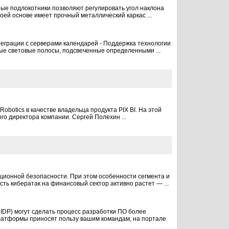
ные подлокотники позволяют регулировать угол наклона
оей основе имеет прочный металлический каркас ...
еграции с серверами календарей - Поддержка технологии
ые световые полосы, подсвеченные определенными ...
obotics в качестве владельца продукта PIX BI. На этой
го директора компании. Сергей Полехин ...
ционной безопасности. При этом особенности сегмента и
ь кибератак на финансовый сектор активно растет — ...
DP) могут сделать процесс разработки ПО более
 платформы приносят пользу вашим командам, на портале