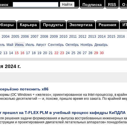
оиск
Подписка
RSS
О 
Обзоры
Карьера
Продукты
Экспертиза
Решения
И
2004
2005
2006
2007
2008
2009
2010
2011
2012
2013
2014
2015
2016
ель
Май
Июнь
Июль
Август
Сентябрь
Октябрь
Ноябрь
Декабрь
2
13
14
15
16
17
18
19
20
21
22
23
24
25
26
27
28
29
30
 2024 г.
серьёзно потеснить х86
ормы (ОС Windows + «железо», ориентированное на Intel-процессор, в край
сколько десятилетий — и, похоже, пришло время его заката. По крайней мер
т прешел на T-FLEX PLM в учебный процесс кафедры КиПДЛА
для решения задачи формирования и выпуска востребованных инженерных ка
струкции и проектирования двигателей летательных аппаратов» понадобилас