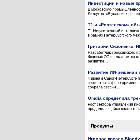
Инвестиции и новые п
В московскую промышленност
Ликсутов. «В условиях внеш
Т1 и «Ростелеком» объ
Т1 Искусственный интеллект
в рамках Петербургского ме
Григорий Сизоненко, И
Разработчики российского п
базовых ОС предлагается вк
развитие ...
Развитие ИИ-решений в
4 июня в Санкт-Петербурге
экспертов в сфере применен
собрала сессии ...
Omdia определила тре
Рост сектора управления ин
продолжающейся волны генера
Продукты
Игровое кресло Bloody