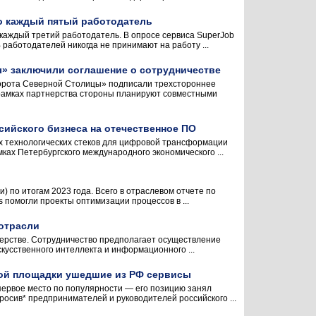
ко каждый пятый работодатель
 каждый третий работодатель. В опросе сервиса SuperJob
работодателей никогда не принимают на работу ...
ы» заключили соглашение о сотрудничестве
Ворота Северной Столицы» подписали трехстороннее
рамках партнерства стороны планируют совместными
сийского бизнеса на отечественное ПО
х технологических стеков для цифровой трансформации
мках Петербургского международного экономического ...
) по итогам 2023 года. Всего в отраслевом отчете по
 помогли проекты оптимизации процессов в ...
 отрасли
ерстве. Сотрудничество предполагает осуществление
кусственного интеллекта и информационного ...
ной площадки ушедшие из РФ сервисы
ервое место по популярности — его позицию занял
росив* предпринимателей и руководителей российского ...