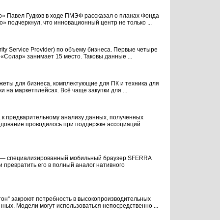
о» Павел Гудков в ходе ПМЭФ рассказал о планах Фонда
 подчеркнул, что инновационный центр не только ...
ty Service Provider) по объему бизнеса. Первые четыре
«Солар» занимает 15 место. Таковы данные ...
джеты для бизнеса, комплектующие для ПК и техника для
 на маркетплейсах. Всё чаще закупки для ...
 к предварительному анализу данных, полученных
ледование проводилось при поддержке ассоциаций
укт — специализированный мобильный браузер SFERRA
 превратить его в полный аналог нативного
тон“ закроют потребность в высокопроизводительных
ных. Модели могут использоваться непосредственно ...