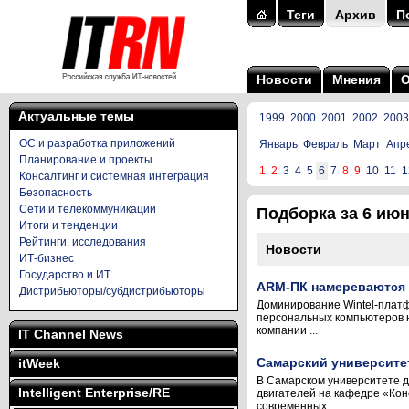
Теги
Архив
П
Новости
Мнения
Актуальные темы
1999
2000
2001
2002
2003
ОС и разработка приложений
Январь
Февраль
Март
Апр
Планирование и проекты
1
2
3
4
5
6
7
8
9
10
11
1
Консалтинг и системная интеграция
Безопасность
Сети и телекоммуникации
Подборка за 6 июня
Итоги и тенденции
Рейтинги, исследования
Новости
ИТ-бизнес
Государство и ИТ
ARM-ПК намереваются 
Дистрибьюторы/субдистрибьюторы
Доминирование Wintel-платф
персональных компьютеров не
компании ...
IT Channel News
Самарский университе
itWeek
В Самарском университете 
Intelligent Enterprise/RE
двигателей на кафедре «Кон
современных ...