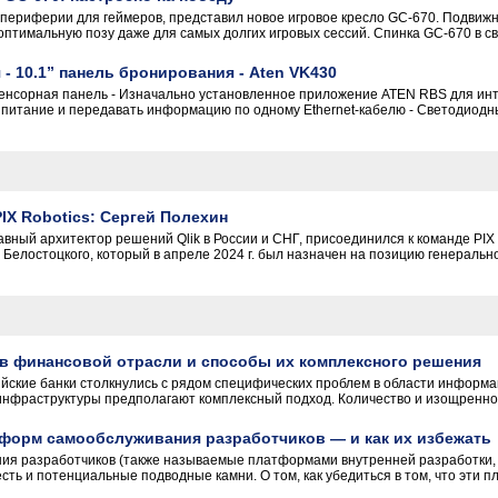
 периферии для геймеров, представил новое игровое кресло GC-670. Подвиж
оптимальную позу даже для самых долгих игровых сессий. Спинка GC-670 в св
- 10.1” панель бронирования - Aten VK430
сенсорная панель - Изначально установленное приложение ATEN RBS для инт
питание и передавать информацию по одному Ethernet-кабелю - Светодиодн
IX Robotics: Сергей Полехин
вный архитектор решений Qlik в России и СНГ, присоединился к команде PIX R
Белостоцкого, который в апреле 2024 г. был назначен на позицию генерально
в финансовой отрасли и способы их комплексного решения
ийские банки столкнулись с рядом специфических проблем в области информа
инфраструктуры предполагают комплексный подход. Количество и изощренност
форм самообслуживания разработчиков — и как их избежать
я разработчиков (также называемые платформами внутренней разработки, I
сть и потенциальные подводные камни. О том, как убедиться в том, что эти