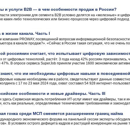
ы и услуги B2B — в чем особенности продаж в России?
бласти электроники для сегмента В2В условно делятся на «железные» и цифр
ю каких-либо технологических или бизнес-процессов через цифровой подход
в жизни канала. Часть I
и компании PROWAY, посвященной вопросам информационной безопасности, 
ьютора в канале продаж?». «Сейчас в России такая ситуация, что не очень по
рой россиянин считает, что испытывает цифровую зависимос
 от цифровых технологий, растёт. 3 года назад 42% россиян признавались, ч
е 47%. В опросе сервиса SuperJob приняли участие 1600 экономически активны
ознают, что им необходимы цифровые навыки в повседневной
ифровые навыки необходимы им в работе, свидетельствуют данные совместн
олдинга с 17 по 23 мая 2024 года, охват составил 54 928 интернет-пользова
сийские особенности и новые драйверы. Часть III
и здесь Сервисная модель потребления ИТ-услуг имеет как драйверы, так и 
и, есть как реальные, определяемые техническими требованиями и законодат
ная гонка среди МСП сменяется расширением границ найма
ждународного экономического форума на панельной сессии эксперты обсудили
в». В условиях острого дефицита кадров и растущей конкуренции на рынке т