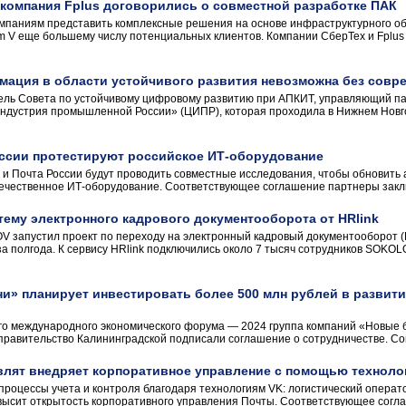
 компания Fplus договорились о совместной разработке ПАК
мпаниям представить комплексные решения на основе инфраструктурного о
m V еще большему числу потенциальных клиентов. Компании СберТех и Fplus
мация в области устойчивого развития невозможна без совр
ель Совета по устойчивому цифровому развитию при АПКИТ, управляющий па
ндустрия промышленной России» (ЦИПР), которая проходила в Нижнем Новго
оссии протестируют российское ИТ-оборудование
 и Почта России будут проводить совместные исследования, чтобы обновить 
течественное ИТ-оборудование. Соответствующее соглашение партнеры заклю
ему электронного кадрового документооборота от HRlink
 запустил проект по переходу на электронный кадровый документооборот 
а полгода. К сервису HRlink подключились около 7 тысяч сотрудников SOKOL
и» планирует инвестировать более 500 млн рублей в развит
ого международного экономического форума — 2024 группа компаний «Новые
правительство Калининградской подписали соглашение о сотрудничестве. Сог
влят внедряет корпоративное управление с помощью техноло
процессы учета и контроля благодаря технологиям VK: логистический операт
высит открытость корпоративного управления Почты. Соответствующее согла