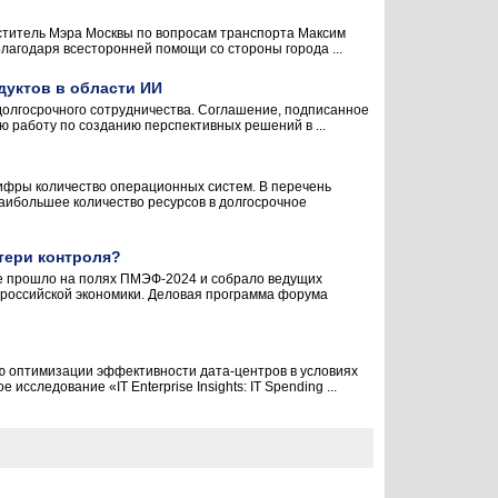
еститель Мэра Москвы по вопросам транспорта Максим
лагодаря всесторонней помощи со стороны города ...
дуктов в области ИИ
долгосрочного сотрудничества. Соглашение, подписанное
 работу по созданию перспективных решений в ...
цифры количество операционных систем. В перечень
аибольшее количество ресурсов в долгосрочное
тери контроля?
е прошло на полях ПМЭФ-2024 и собрало ведущих
х российской экономики. Деловая программа форума
ю оптимизации эффективности дата-центров в условиях
следование «IT Enterprise Insights: IT Spending ...