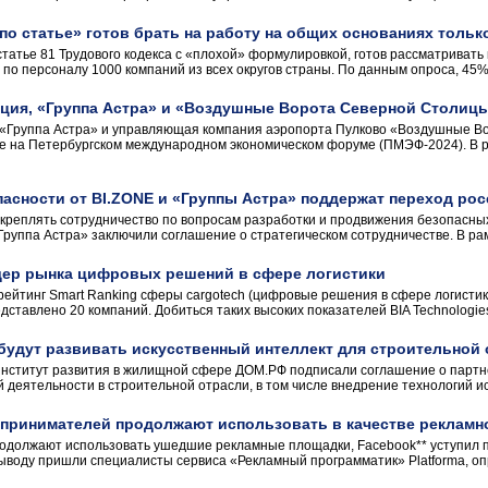
по статье» готов брать на работу на общих основаниях толь
статье 81 Трудового кодекса с «плохой» формулировкой, готов рассматривать
по персоналу 1000 компаний из всех округов страны. По данным опроса, 45% 
ация, «Группа Астра» и «Воздушные Ворота Северной Столиц
), «Группа Астра» и управляющая компания аэропорта Пулково «Воздушные 
ве на Петербургском международном экономическом форуме (ПМЭФ-2024). В 
асности от BI.ZONE и «Группы Астра» поддержат переход рос
укреплять сотрудничество по вопросам разработки и продвижения безопасны
«Группа Астра» заключили соглашение о стратегическом сотрудничестве. В ра
идер рынка цифровых решений в сфере логистики
 рейтинг Smart Ranking сферы cargotech (цифровые решения в сфере логистики
ставлено 20 компаний. Добиться таких высоких показателей BIA Technologies
будут развивать искусственный интеллект для строительной
институт развития в жилищной сфере ДОМ.РФ подписали соглашение о партн
 деятельности в строительной отрасли, в том числе внедрение технологий ис
дпринимателей продолжают использовать в качестве реклам
одолжают использовать ушедшие рекламные площадки, Facebook** уступил п
 выводу пришли специалисты сервиса «Рекламный программатик» Platforma, оп