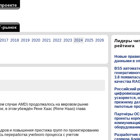
проекте
Т-рынок
2017
2018
2019
2020
2021
2022
2023
2024
2025
2026
Лидеры чи
рейтинга
Новые прави
данными в эп
BSS автомат
генеративного
3.8 появилас
качества RA
Российский р
цифровизаци
ускоряется, н
прежнему дел
нем случае AMD) продолжалось на мировом рынке
пилотные пр
е, в этом убеждён Рене Хаас (Rene Haas) глава
Партнёры OC
проекты кор
коммуникаци
оборудованием
дров и повышения престижа групп по проектированию
ь переработка учебного процесса с учетом
Разработчик 
сервера Angi