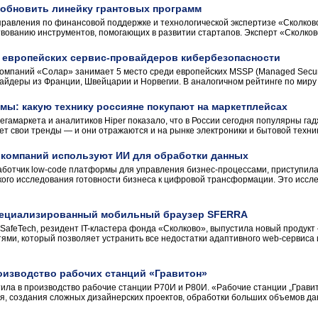
 обновить линейку грантовых программ
равления по финансовой поддержке и технологической экспертизе «Сколков
ованию инструментов, помогающих в развитии стартапов. Эксперт «Сколково»
5 европейских сервис-провайдеров кибербезопасности
компаний «Солар» занимает 5 место среди европейских MSSP (Managed Securi
айдеры из Франции, Швейцарии и Норвегии. В аналогичном рейтинге по миру 
мы: какую технику россияне покупают на маркетплейсах
гамаркета и аналитиков Hiper показало, что в России сегодня популярны га
ет свои тренды — и они отражаются и на рынке электроники и бытовой техники
 компаний используют ИИ для обработки данных
ботчик low-code платформы для управления бизнес-процессами, приступила
ского исследования готовности бизнеса к цифровой трансформации. Это исс
пециализированный мобильный браузер SFERRA
 SafeTech, резидент IT-кластера фонда «Сколково», выпустила новый прод
ми, который позволяет устранить все недостатки адаптивного web-сервиса и
оизводство рабочих станций «Гравитон»
ила в производство рабочие станции Р70И и Р80И. «Рабочие станции „Грави
я, создания сложных дизайнерских проектов, обработки больших объемов дан