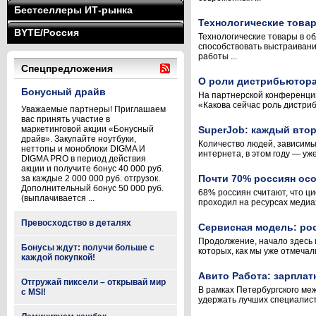
Бестселлеры ИТ-рынка
Технологические товар
BYTE/Россия
Технологические товары в о
способствовать выстраивани
работы ...
Спецпредложения
О роли дистрибьютора 
Бонусный драйв
На партнерской конференци
«Какова сейчас роль дистриб
Уважаемые партнеры! Приглашаем
вас принять участие в
маркетинговой акции «Бонусный
SuperJob: каждый вто
драйв». Закупайте ноутбуки,
Количество людей, зависимых
неттопы и моноблоки DIGMA И
интернета, в этом году — уж
DIGMA PRO в период действия
акции и получите бонус 40 000 руб.
Почти 70% россиян ос
за каждые 2 000 000 руб. отгрузок.
Дополнительный бонус 50 000 руб.
68% россиян считают, что ц
(выплачивается ...
проходил на ресурсах медиах
Превосходство в деталях
Сервисная модель: рос
Продолжение, начало здесь 
Бонусы ждут: получи больше с
которых, как мы уже отмечал
каждой покупкой!
Авито Работа: зарплат
Отгружай пиксели – открывай мир
В рамках Петербургского ме
с MSI!
удержать лучших специалисто