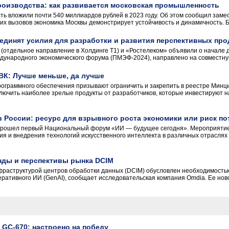
роизводства: как развивается московская промышленность
ь вложили почти 540 миллиардов рублей в 2023 году. Об этом сообщил зам
них вызовов экономика Москвы демонстрирует устойчивость и динамичность. Б
единят усилия для разработки и развития перспективных про
 (отдельное направление в Холдинге Т1) и «Ростелеком» объявили о начале 
ждународного экономического форума (ПМЭФ-2024), направлено на совместную
ВК: Лучше меньше, да лучше
рограммного обеспечения призывают ограничить и закрепить в реестре Мин
лючить наиболее зрелые продукты от разработчиков, которые инвестируют н
 России: ресурс для взрывного роста экономики или риск по
 прошел первый Национальный форум «ИИ — будущее сегодня». Мероприяти
ия и внедрения технологий искусственного интеллекта в различных отрасля
нды и перспективы рынка DCIM
фраструктурой центров обработки данных (DCIM) обусловлен необходимость
тивного ИИ (GenAI), сообщает исследовательская компания Omdia. Ее новое ис
 GC-670: настроено на победу