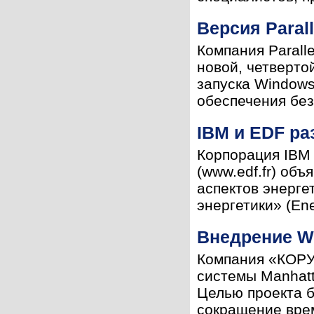
Версия Paral
Компания Parall
новой, четверто
запуска Windows
обеспечения без
IBM и EDF ра
Корпорация IBM 
(www.edf.fr) об
аспектов энерге
энергетики» (Ener
Внедрение W
Компания «КОРУС
системы Manhatt
Целью проекта б
сокращение врем