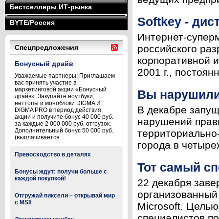
Бестселлеры ИТ-рынка
Softkey - ди
BYTE/Россия
Интернет-суперм
российского ра
Спецпредложения
корпоративной и
Бонусный драйв
2001 г., постоян
Уважаемые партнеры! Приглашаем
вас принять участие в
маркетинговой акции «Бонусный
Вы нарушили
драйв». Закупайте ноутбуки,
неттопы и моноблоки DIGMA И
В декабре запу
DIGMA PRO в период действия
акции и получите бонус 40 000 руб.
нарушений прави
за каждые 2 000 000 руб. отгрузок.
Дополнительный бонус 50 000 руб.
территориально-
(выплачивается ...
города в четыре
Превосходство в деталях
Тот самый с
Бонусы ждут: получи больше с
каждой покупкой!
22 декабря заве
организованный 
Отгружай пиксели – открывай мир
с MSI!
Microsoft. Цель
специалистов по 