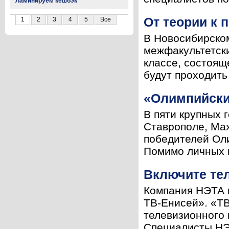
Ламинируем кешбэк
От теории к 
1
2
3
4
5
Все
В Новосибирском
межфакультетски
классе, состоящ
будут проходить 
«Олимпийски
В пяти крупных 
Ставрополе, Ма
победителей Оли
Помимо личных н
Включите те
Компания НЭТА 
ТВ-Енисей». «ТВ
телевизионного 
Специалисты НЭ