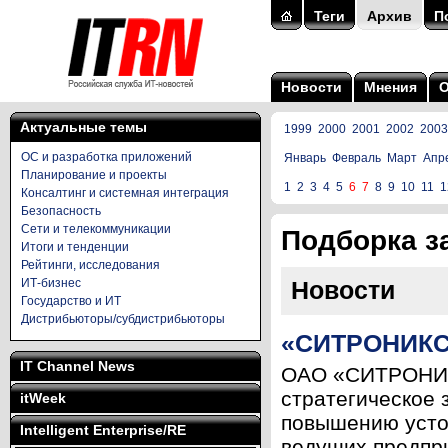
Теги
Архив
П
Новости
Мнения
Актуальные темы
1999
2000
2001
2002
2003
ОС и разработка приложений
Январь
Февраль
Март
Апр
Планирование и проекты
1
2
3
4
5
6
7
8
9
10
11
1
Консалтинг и системная интеграция
Безопасность
Сети и телекоммуникации
Подборка за
Итоги и тенденции
Рейтинги, исследования
ИТ-бизнес
Новости
Государство и ИТ
Дистрибьюторы/субдистрибьюторы
«СИТРОНИКС»
IT Channel News
ОАО «СИТРОНИКС
стратегическое 
itWeek
повышению устой
Intelligent Enterprise/RE
ведущих предпри