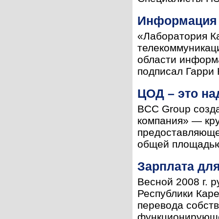
Информация 
«Лаборатория К
телекоммуникаци
области информ
подписал Гарри 
ЦОД – это н
BCC Group созд
компания» — кр
предоставляюще
общей площадью б
Зарплата для
Весной 2008 г. 
Республики Каре
перевода собств
функционирующе