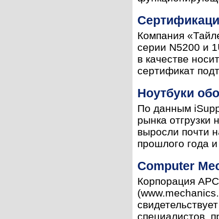
Сертификац
Компания «Тайл
серии N5200 и 1
в качестве носи
сертификат подтв
Ноутбуки обо
По данным iSuppl
рынка отгрузки 
выросли почти н
прошлого года и 
Computer Mec
Корпорация APC
(www.mechanics.ru
свидетельствует
специалистов, п