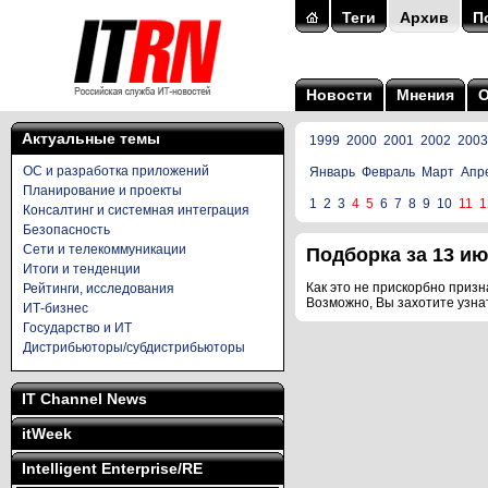
Теги
Архив
П
Новости
Мнения
Актуальные темы
1999
2000
2001
2002
2003
ОС и разработка приложений
Январь
Февраль
Март
Апр
Планирование и проекты
1
2
3
4
5
6
7
8
9
10
11
1
Консалтинг и системная интеграция
Безопасность
Сети и телекоммуникации
Подборка за 13 июн
Итоги и тенденции
Как это не прискорбно призна
Рейтинги, исследования
Возможно, Вы захотите узна
ИТ-бизнес
Государство и ИТ
Дистрибьюторы/субдистрибьюторы
IT Channel News
itWeek
Intelligent Enterprise/RE