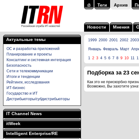
Теги
Архив
П
Новости
Мнения
Актуальные темы
1999
2000
2001
2002
2003
ОС и разработка приложений
Январь
Февраль
Март
Апр
Планирование и проекты
1
2
3
4
5
6
7
8
9
10
11
1
Консалтинг и системная интеграция
Безопасность
Сети и телекоммуникации
Подборка за 23 сен
Итоги и тенденции
Как это не прискорбно призна
Рейтинги, исследования
Возможно, Вы захотите узна
ИТ-бизнес
Государство и ИТ
Дистрибьюторы/субдистрибьюторы
IT Channel News
itWeek
Intelligent Enterprise/RE