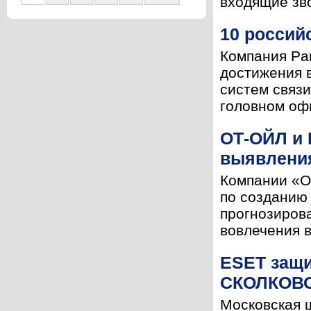
входящие зво
10 россий
Компания Pa
достижения 
систем связи
головном офи
ОТ-ОЙЛ и 
выявлени
Компании «О
по созданию
прогнозиров
вовлечения в
ESET защи
СКОЛКОВ
Московская 