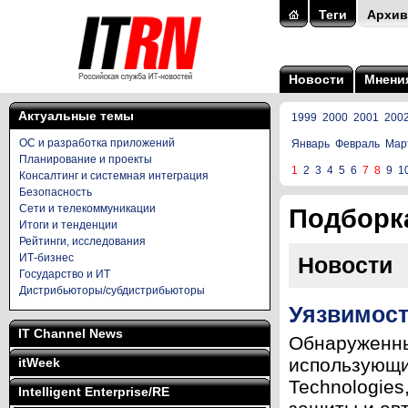
Теги
Архив
Новости
Мнени
Актуальные темы
1999
2000
2001
200
ОС и разработка приложений
Январь
Февраль
Мар
Планирование и проекты
1
2
3
4
5
6
7
8
9
1
Консалтинг и системная интеграция
Безопасность
Сети и телекоммуникации
Подборка
Итоги и тенденции
Рейтинги, исследования
ИТ-бизнес
Новости
Государство и ИТ
Дистрибьюторы/субдистрибьюторы
Уязвимост
IT Channel News
Обнаруженны
использующи
itWeek
Technologies
Intelligent Enterprise/RE