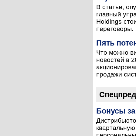
В статье, оп
главный упр
Holdings сто
переговоры. 
Пять поте
Что можно ви
новостей в 2
акционирован
продажи сист
Спецпре
Бонусы за
Дистрибьюто
квартальную
персональны