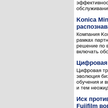
эффективнос
обслуживание
Konica Mi
распознав
Компания Kon
рамках парт
решение по 
включать обо
Цифровая 
Цифровая тр
эволюция биз
обучения и в
и тем неожид
Иск проти
Fujifilm 