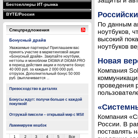
защиты и авт
Бестселлеры ИТ-рынка
Российски
BYTE/Россия
По данным ан
Спецпредложения
ноутбуков, ч
высокий пока
Бонусный драйв
ноутбуков ве
Уважаемые партнеры! Приглашаем вас
принять участие в маркетинговой акции
«Бонусный драйв». Закупайте ноутбуки,
Новая вер
неттопы и моноблоки DIGMA И DIGMA PRO
в период действия акции и получите бонус
Компания Sol
40 000 руб. за каждые 2 000 000 руб.
отгрузок. Дополнительный бонус 50 000
коммуникаци
руб. (выплачивается ...
проведения 
Превосходство в деталях
пользовател
Бонусы ждут: получи больше с каждой
покупкой!
«Системны
Отгружай пиксели – открывай мир с MSI!
Компания «С
России. В р
Ламинируем кешбэк
поставлять 
1
2
3
4
5
Все