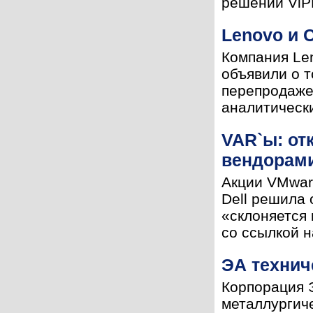
решений ViPN
Lenovo и 
Компания Len
объявили о т
перепродаже.
аналитически
VAR`ы: от
вендорам
Акции VMwar
Dell решила 
«склоняется 
со ссылкой н
ЭА технич
Корпорация 
металлургич