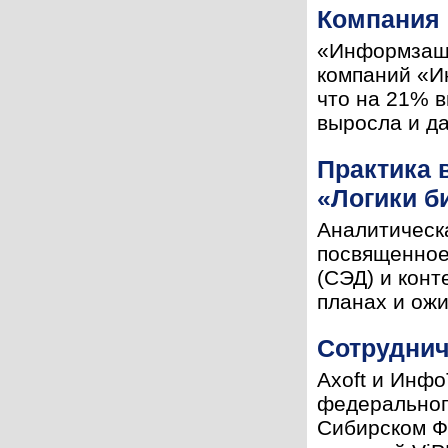
Компания 
«Информзащи
компаний «И
что на 21% в
выросла и да
Практика 
«Логики б
Аналитическ
посвященное
(СЭД) и конт
планах и ожи
Сотруднич
Axoft и Инф
федеральног
Сибирском Ф