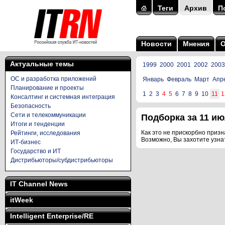
Теги
Архив
П
Новости
Мнения
Актуальные темы
1999
2000
2001
2002
2003
ОС и разработка приложений
Январь
Февраль
Март
Апр
Планирование и проекты
1
2
3
4
5
6
7
8
9
10
11
1
Консалтинг и системная интеграция
Безопасность
Сети и телекоммуникации
Подборка за 11 июл
Итоги и тенденции
Как это не прискорбно призна
Рейтинги, исследования
Возможно, Вы захотите узна
ИТ-бизнес
Государство и ИТ
Дистрибьюторы/субдистрибьюторы
IT Channel News
itWeek
Intelligent Enterprise/RE