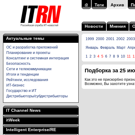
Теги
Архив
П
Новости
Мнения
Актуальные темы
1999
2000
2001
2002
2003
ОС и разработка приложений
Январь
Февраль
Март
Апр
Планирование и проекты
1
2
3
4
5
6
7
8
9
10
11
1
Консалтинг и системная интеграция
Безопасность
Сети и телекоммуникации
Подборка за 25 июл
Итоги и тенденции
Как это не прискорбно призна
Рейтинги, исследования
Возможно, Вы захотите узна
ИТ-бизнес
Государство и ИТ
Дистрибьюторы/субдистрибьюторы
IT Channel News
itWeek
Intelligent Enterprise/RE