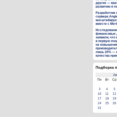
других — кра
развитию и л
Разработчик 
сервера Angi
масштабируе
вместе с Merl
Исследование
финансовых 
заявили, что 
в первую оч
на повышени
производител
лишь 20% — 
качества пр
Подборка п
Ав
Пн
Вт
Ср
3
4
5
10
11
12
17
18
19
24
25
26
31