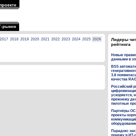
проекте
Т-рынок
2017
2018
2019
2020
2021
2022
2023
2024
2025
2026
Лидеры чи
рейтинга
Новые прави
данными в эп
BSS автомат
генеративного
3.8 появилас
качества RA
Российский р
цифровизаци
ускоряется, н
прежнему дел
пилотные пр
Партнёры OC
проекты кор
коммуникаци
оборудованием
Парадокс нас
почему в ИТ-