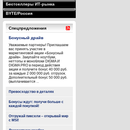
Бестселлеры ИТ-рынка
BYTE/Россия
Спецпредложения
Бонусный драйв
Уважаемые партнеры! Приглашаем
вас принять участие в
маркетинговой акции «Бонусный
драйв». Закупайте ноутбуки,
неттопы и моноблоки DIGMA И
DIGMA PRO в период действия
акции и получите бонус 40 000 руб.
за каждые 2 000 000 руб. отгрузок.
Дополнительный бонус 50 000 руб.
(выплачивается ...
Превосходство в деталях
Бонусы ждут: получи больше с
каждой покупкой!
Отгружай пиксели – открывай мир
с MSI!