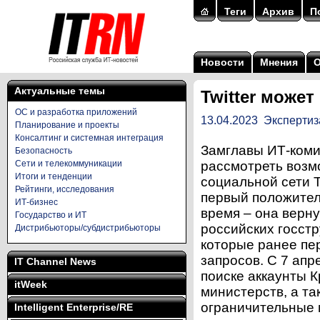
Теги
Архив
П
Новости
Мнения
Актуальные темы
Twitter може
ОС и разработка приложений
13.04.2023
Экспертиз
Планирование и проекты
Консалтинг и системная интеграция
Замглавы ИТ-коми
Безопасность
Сети и телекоммуникации
рассмотреть возм
Итоги и тенденции
социальной сети T
Рейтинги, исследования
первый положител
ИТ-бизнес
время – она верну
Государство и ИТ
российских госстр
Дистрибьюторы/субдистрибьюторы
которые ранее пе
запросов. С 7 апр
IT Channel News
поиске аккаунты 
itWeek
министерств, а та
ограничительные 
Intelligent Enterprise/RE