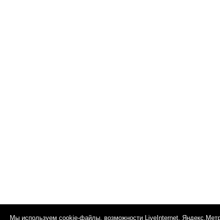
Мы используем cookie-файлы, возможности LiveInternet, Яндекс.Мет