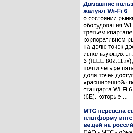
Домашние польз
жалуют Wi-Fi 6
о состоянии рынк
оборудования WL
третьем квартале
корпоративном р
на долю точек до
использующих ста
6 (IEEE 802.11ax
почти четыре пят
доля точек досту
«расширенной» в
стандарта Wi-Fi 6
(6E), которые ...
МТС перевела с
платформу инте
вещей на росси
ПАО «МТС» объя