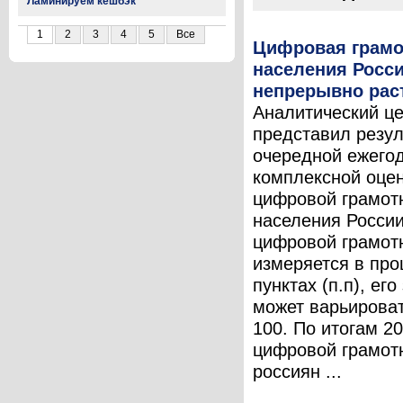
Ламинируем кешбэк
1
2
3
4
5
Все
Цифровая грамо
населения Росс
непрерывно рас
Аналитический ц
представил резул
очередной ежего
комплексной оце
цифровой грамот
населения России
цифровой грамот
измеряется в про
пунктах (п.п), ег
может варьироват
100. По итогам 20
цифровой грамот
россиян ...