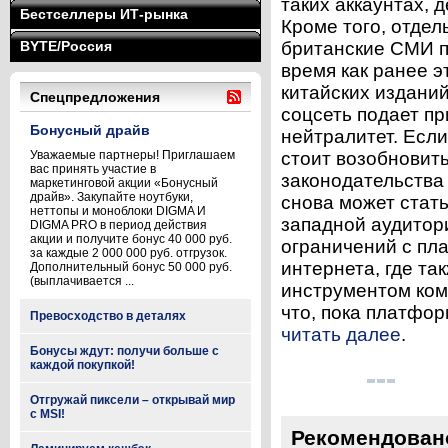
таких аккаунтах, 
Бестселлеры ИТ-рынка
Кроме того, отде
BYTE/Россия
британские СМИ п
время как ранее э
китайских изданий
Спецпредложения
соцсеть подает пр
Бонусный драйв
нейтралитет. Если
Уважаемые партнеры! Приглашаем
стоит возобновить
вас принять участие в
законодательства 
маркетинговой акции «Бонусный
драйв». Закупайте ноутбуки,
снова может стат
неттопы и моноблоки DIGMA И
западной аудитор
DIGMA PRO в период действия
акции и получите бонус 40 000 руб.
ограничений с пл
за каждые 2 000 000 руб. отгрузок.
интернета, где та
Дополнительный бонус 50 000 руб.
(выплачивается ...
инструментом ком
что, пока платфор
Превосходство в деталях
читать далее
.
Бонусы ждут: получи больше с
каждой покупкой!
Отгружай пиксели – открывай мир
с MSI!
Рекомендован