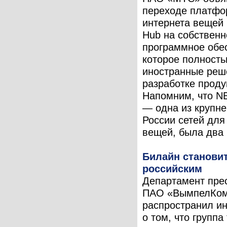
переходе платф
интернета вещей
Hub на собственн
программное обе
которое полност
иностранные реш
разработке проду
Напомним, что N
— одна из крупн
России сетей для
вещей, была два .
Билайн станови
российским
Департамент пре
ПАО «ВымпелКо
распространил 
о том, что группа 