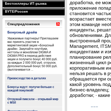
доработка, ее мож
Бестселлеры ИТ-рынка
приложение попад
BYTE/Россия
становится часть
возрастает вместе
этом команде нео
Спецпредложения
инциденты, решат
Бонусный драйв
обновлениями. Дл
Уважаемые партнеры! Приглашаем
выстроенный проц
вас принять участие в
маркетинговой акции «Бонусный
Management, ITSM
драйв». Закупайте ноутбуки,
инцидентами и из
неттопы и моноблоки DIGMA И
DIGMA PRO в период действия
планирование рел
акции и получите бонус 40 000 руб.
жизненный цикл р
за каждые 2 000 000 руб. отгрузок.
Дополнительный бонус 50 000 руб.
корпоративным ин
(выплачивается ...
нельзя решать в р
обращается при ош
Превосходство в деталях
какой уровень под
Бонусы ждут: получи больше с
бизнес-владелец; 
каждой покупкой!
доработки; · каки
Отгружай пиксели – открывай мир
с MSI!