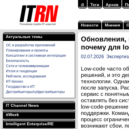
Теги
Архив
П
Новости
Мнения
Актуальные темы
Обновления,
ОС и разработка приложений
почему для l
Планирование и проекты
Консалтинг и системная интеграция
02.07.2026
Экспертиз
Безопасность
Сети и телекоммуникации
Low-code часто об
Итоги и тенденции
решений, и это д
Рейтинги, исследования
технологии. Одна
ИТ-бизнес
Государство и ИТ
после запуска. Ра
Дистрибьюторы/субдистрибьюторы
сервис с понятны
оставлять без си
IT Channel News
low-code-решение
поддержки. Коман
itWeek
процесс ограниче
Intelligent Enterprise/RE
возникают сбои, п