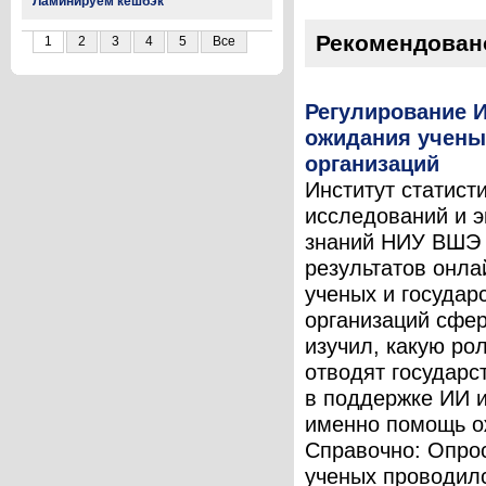
Ламинируем кешбэк
Рекомендован
1
2
3
4
5
Все
Регулирование И
ожидания учены
организаций
Институт статист
исследований и 
знаний НИУ ВШЭ 
результатов онла
ученых и государ
организаций сфе
изучил, какую ро
отводят государс
в поддержке ИИ и
именно помощь о
Справочно: Опро
ученых проводил