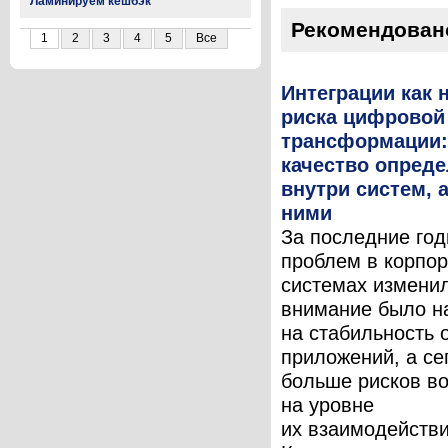
Ламинируем кешбэк
Рекомендован
1
2
3
4
5
Все
Интеграции как 
риска цифровой
трансформации:
качество опреде
внутри систем, 
ними
За последние год
проблем в корпо
системах измени
внимание было н
на стабильность 
приложений, а се
больше рисков во
на уровне
их взаимодействи