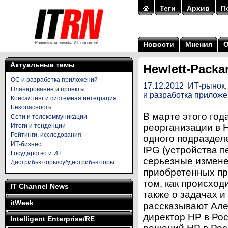
Теги
Архив
П
Новости
Мнения
Актуальные темы
Hewlett-Packa
ОС и разработка приложений
17.12.2012
ИТ-рынок
Планирование и проекты
и разработка прилож
Консалтинг и системная интеграция
Безопасность
В марте этого го
Сети и телекоммуникации
Итоги и тенденции
реорганизации в Н
Рейтинги, исследования
одного подраздел
ИТ-бизнес
IPG (устройства п
Государство и ИТ
серьезные измене
Дистрибьюторы/субдистрибьюторы
приобретенных пр
том, как происход
IT Channel News
также о задачах 
itWeek
рассказывают Але
директор НР в Ро
Intelligent Enterprise/RE