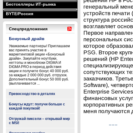
решений НР в Росс
Бестселлеры ИТ-рынка
генеральный мене
устройств печати 
BYTE/Россия
структу­ра россий
возглавляет осно
Спецпредложения
Первое направлен
Бонусный драйв
персональных сист
которое образовал
Уважаемые партнеры! Приглашаем
вас принять участие в
PSG. Второе круп
маркетинговой акции «Бонусный
решений (НР Enter
драйв». Закупайте ноутбуки,
неттопы и моноблоки DIGMA И
специализирующе
DIGMA PRO в период действия
акции и получите бонус 40 000 руб.
сопутствующих те
за каждые 2 000 000 руб. отгрузок.
заказчиков. Трет
Дополнительный бонус 50 000 руб.
(выплачивается ...
Software), четвер
Enterprise Servic
Превосходство в деталях
финансовых услуг (
корпоративных ре
Бонусы ждут: получи больше с
каждой покупкой!
меня получаются д
Отгружай пиксели – открывай мир
с MSI!