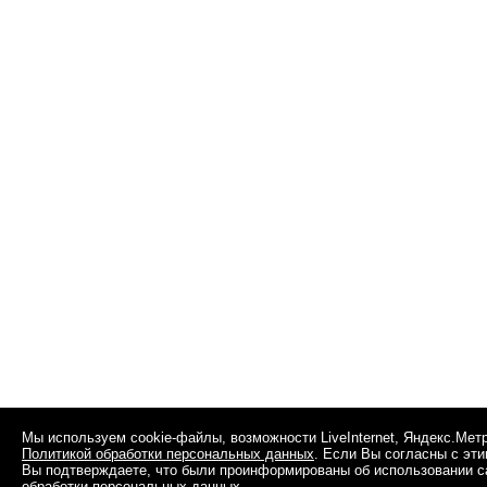
Мы используем cookie-файлы, возможности LiveInternet, Яндекс.Мет
Политикой обработки персональных данных
. Если Вы согласны с эт
Вы подтверждаете, что были проинформированы об использовании сай
обработки персональных данных
.