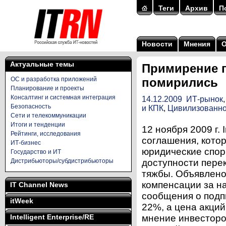
Теги
Архив
П
Новости
Мнения
Актуальные темы
Примирение г
ОС и разработка приложений
помирились
Планирование и проекты
Консалтинг и системная интеграция
14.12.2009
ИТ-рынок
Безопасность
и КПК
,
Цивилизованно
Сети и телекоммуникации
Итоги и тенденции
12 ноября 2009 г.
Рейтинги, исследования
соглашения, кото
ИТ-бизнес
юридические спор
Государство и ИТ
Дистрибьюторы/субдистрибьюторы
доступности пере
тяжбы. Объявлено,
компенсации за н
IT Channel News
сообщения о подп
itWeek
22%, а цена акций
Intelligent Enterprise/RE
мнение инвесторов