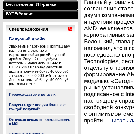
Главный управляю
Бестселлеры ИТ-рынка
соглашение стало
BYTE/Россия
двумя компаниями
индустрии процес
AMD, ее клиентов 
Спецпредложения
корпоративных за
Бонусный драйв
Беленький, глава
Уважаемые партнеры! Приглашаем
напомнил, что в п
вас принять участие в
последовательно 
маркетинговой акции «Бонусный
драйв». Закупайте ноутбуки,
Technologies, рес
неттопы и моноблоки DIGMA И
отдельную произв
DIGMA PRO в период действия
акции и получите бонус 40 000 руб.
формирование AMD
за каждые 2 000 000 руб. отгрузок.
Дополнительный бонус 50 000 руб.
моделью. «Сегодн
(выплачивается ...
рынке устанавлив
подписанное с Int
Превосходство в деталях
настоящему справ
Бонусы ждут: получи больше с
свободной конкур
каждой покупкой!
с оптимизмом смо
пройти ...
читать 
Отгружай пиксели – открывай мир
с MSI!