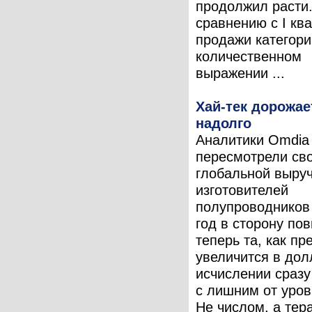
продолжил расти
сравнению с I кв
продажи категори
количественном
выражении ...
Хай-тек дорожает
надолго
Аналитики Omdia
пересмотрели сво
глобальной выру
изготовителей
полупроводников
год в сторону по
теперь та, как пр
увеличится в до
исчислении сразу
с лишним от уровн
Не числом, а тер