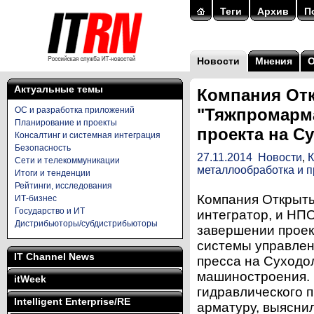
Теги
Архив
П
Новости
Мнения
Актуальные темы
Компания От
ОС и разработка приложений
"Тяжпромарм
Планирование и проекты
проекта на С
Консалтинг и системная интеграция
Безопасность
27.11.2014
Новости
,
К
Сети и телекоммуникации
металлообработка и 
Итоги и тенденции
Рейтинги, исследования
Компания Открыты
ИТ-бизнес
Государство и ИТ
интегратор, и НП
Дистрибьюторы/субдистрибьюторы
завершении проек
системы управлен
IT Channel News
пресса на Суходо
машиностроения. 
itWeek
гидравлического 
Intelligent Enterprise/RE
арматуру, выяснил