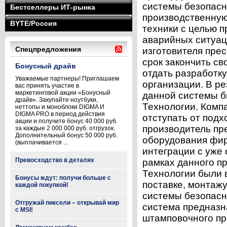
системы безопасн
Бестселлеры ИТ-рынка
производственную
BYTE/Россия
техники с целью 
аварийных ситуаци
Спецпредложения
изготовителя пре
срок закончить c
Бонусный драйв
отдать разработк
Уважаемые партнеры! Приглашаем
организации. В ре
вас принять участие в
маркетинговой акции «Бонусный
данной системы 
драйв». Закупайте ноутбуки,
Технологии. Комп
неттопы и моноблоки DIGMA И
DIGMA PRO в период действия
отступать от под
акции и получите бонус 40 000 руб.
производитель пр
за каждые 2 000 000 руб. отгрузок.
Дополнительный бонус 50 000 руб.
оборудования фир
(выплачивается ...
интеграции с уже
Превосходство в деталях
рамках данного п
Технологии были 
Бонусы ждут: получи больше с
поставке, монтаж
каждой покупкой!
системы безопасн
Отгружай пиксели – открывай мир
система предназн
с MSI!
штамповочного пре