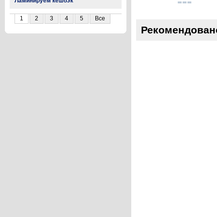
Ламинируем кешбэк
1
2
3
4
5
Все
Рекомендован