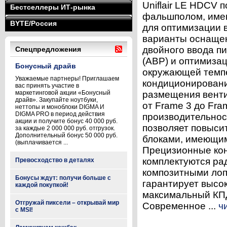
Uniflair LE HDCV 
Бестселлеры ИТ-рынка
фальшполом, име
BYTE/Россия
для оптимизации 
варианты оснащен
двойного ввода п
Спецпредложения
(АВР) и оптимиза
Бонусный драйв
окружающей темпе
Уважаемые партнеры! Приглашаем
кондиционирования
вас принять участие в
маркетинговой акции «Бонусный
размещения венти
драйв». Закупайте ноутбуки,
от Frame 3 до Fra
неттопы и моноблоки DIGMA И
DIGMA PRO в период действия
производительност
акции и получите бонус 40 000 руб.
позволяет повыси
за каждые 2 000 000 руб. отгрузок.
Дополнительный бонус 50 000 руб.
блоками, имеющим
(выплачивается ...
Прецизионные кон
комплектуются ра
Превосходство в деталях
композитными лоп
Бонусы ждут: получи больше с
гарантирует высо
каждой покупкой!
максимальный КПД
Отгружай пиксели – открывай мир
Современное ...
ч
с MSI!