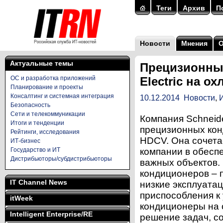
Теги
Архив
П
Новости
Мнения
Актуальные темы
Прецизионны
ОС и разработка приложений
Electric на о
Планирование и проекты
Консалтинг и системная интеграция
10.12.2014
Новости
,
Безопасность
Сети и телекоммуникации
Компания Schneide
Итоги и тенденции
прецизионных кон
Рейтинги, исследования
HDCV. Она сочета
ИТ-бизнес
Государство и ИТ
компании в обесп
Дистрибьюторы/субдистрибьюторы
важных объектов.
кондиционеров – 
IT Channel News
низкие эксплуата
приспособления к
itWeek
кондиционеры на 
Intelligent Enterprise/RE
решение задач, с