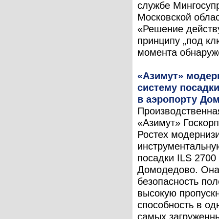
службе Мингосуп
Московской облас
«Решение действ
принципу „под клю
момента обнаруже
«Азимут» модер
систему посадк
в аэропорту До
Производственна
«Азимут» Госкор
Ростех модерниз
инструментальну
посадки ILS 2700
Домодедово. Она
безопасность пол
высокую пропуск
способность в од
самых загруженн