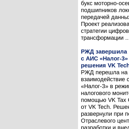
букс моторно-осе
подшипников лок
передачей данных
Проект реализова
стратегии цифро
трансформации ..
РЖД завершила 
с АИС «Налог-3
решения VK Tec
РЖД перешла на
взаимодействие 
«Налог-3» в реж
налогового монит
помощью VK Tax 
от VK Tech. Реше
развернули при 
Отраслевого цен
разработки и вне