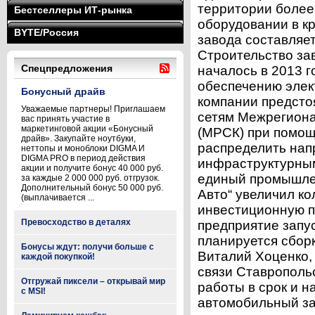
территории более
Бестселлеры ИТ-рынка
оборудовании в к
BYTE/Россия
завода составляет
Строительство зав
Спецпредложения
началось в 2013 г
обеспечению элек
Бонусный драйв
компании предсто
Уважаемые партнеры! Приглашаем
сетям Межрегиона
вас принять участие в
маркетинговой акции «Бонусный
(МРСК) при помощ
драйв». Закупайте ноутбуки,
распределить нап
неттопы и моноблоки DIGMA И
DIGMA PRO в период действия
инфраструктурны
акции и получите бонус 40 000 руб.
единый промышле
за каждые 2 000 000 руб. отгрузок.
Дополнительный бонус 50 000 руб.
Авто“ увеличил ко
(выплачивается ...
инвестиционную п
Превосходство в деталях
предприятие запус
планируется сбор
Бонусы ждут: получи больше с
Виталий Хоценко,
каждой покупкой!
связи Ставрополь
Отгружай пиксели – открывай мир
работы в срок и 
с MSI!
автомобильный за