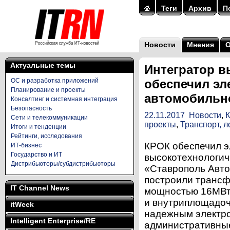
Теги
Архив
П
Новости
Мнения
Актуальные темы
Интегратор в
ОС и разработка приложений
обеспечил эл
Планирование и проекты
автомобильн
Консалтинг и системная интеграция
Безопасность
22.11.2017
Новости
,
К
Сети и телекоммуникации
проекты
,
Транспорт, л
Итоги и тенденции
Рейтинги, исследования
КРОК обеспечил э
ИТ-бизнес
Государство и ИТ
высокотехнологич
Дистрибьюторы/субдистрибьюторы
«Ставрополь Авто
построили трансф
IT Channel News
мощностью 16МВт,
и внутриплощадоч
itWeek
надежным электр
Intelligent Enterprise/RE
административные