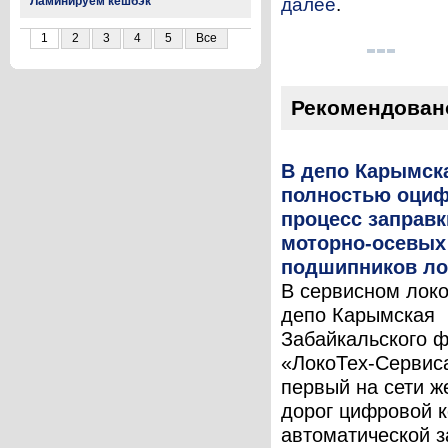
Ламинируем кешбэк
далее
.
1
2
3
4
5
Все
Рекомендован
В депо Карымск
полностью оци
процесс заправк
моторно-осевых
подшипников ло
В сервисном лок
депо Карымская
Забайкальского 
«ЛокоТех-Сервис
первый на сети ж
дорог цифровой 
автоматической з