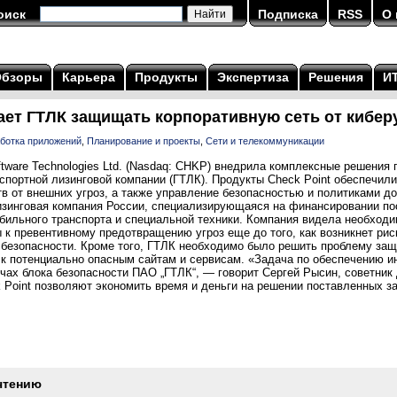
оиск
Подписка
RSS
О 
Обзоры
Карьера
Продукты
Экспертиза
Решения
И
гает ГТЛК защищать корпоративную сеть от кибер
ботка приложений
,
Планирование и проекты
,
Сети и телекоммуникации
tware Technologies Ltd. (Nasdaq: CHKP) внедрила комплексные решения 
спортной лизинговой компании (ГТЛК). Продукты Check Point обеспечил
в от внешних угроз, а также управление безопасностью и политиками д
зинговая компания России, специализирующаяся на финансировании пос
бильного транспорта и специальной техники. Компания видела необходи
 к превентивному предотвращению угроз еще до того, как возникнет ри
 безопасности. Кроме того, ГТЛК необходимо было решить проблему за
 к потенциально опасным сайтам и сервисам. «Задача по обеспечению 
чах блока безопасности ПАО „ГТЛК“, — говорит Сергей Рысин, советник 
Point позволяют экономить время и деньги на решении поставленных за
чтению