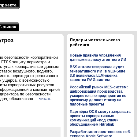
проекте
Т-рынок
угроз
Лидеры читательского
рейтинга
Новые правила управления
по безопасности корпоративной
данными в эпоху агентного ИИ
и ГТЛК защиту периметра и
оступа к корпоративным данным
BSS автоматизировала аудит
тавок воздушного, водного,
генеративного ИИ: в NLU-Suite
мость перехода от реактивного
3.8 появилась LLM-оценка
качества RAG-систем
ск ущерба, с возможностью
щиты корпоративных ресурсов
Российский рынок MES-систем:
информационной и компьютерной
цифровизация производства
директора по безопасности
ускоряется, но предприятия по-
дач, обеспечивая ...
читать
прежнему делают ставку на
пилотные проекты
Партнёры OCS смогут закрывать
проекты корпоративных
коммуникаций «под ключ»
оборудованием Hitrolink
Разработчик отечественного веб-
сервера Angie Software