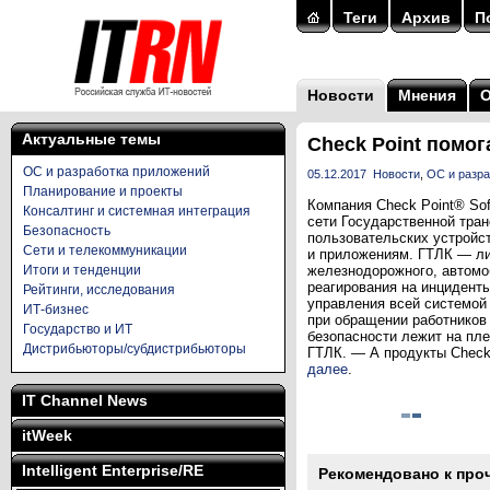
Теги
Архив
П
Новости
Мнения
Актуальные темы
Check Point помо
ОС и разработка приложений
05.12.2017
Новости
,
ОС и разра
Планирование и проекты
Компания Check Point® Sof
Консалтинг и системная интеграция
сети Государственной тран
Безопасность
пользовательских устройст
Сети и телекоммуникации
и приложениям. ГТЛК — ли
Итоги и тенденции
железнодорожного, автомо
реагирования на инциденты
Рейтинги, исследования
управления всей системой
ИТ-бизнес
при обращении работников
Государство и ИТ
безопасности лежит на пле
Дистрибьюторы/субдистрибьюторы
ГТЛК. — А продукты Check 
далее
.
IT Channel News
itWeek
Intelligent Enterprise/RE
Рекомендовано к про