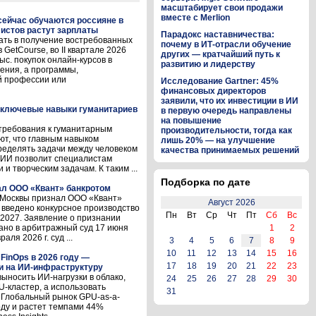
масштабирует свои продажи
вместе с Merlion
 сейчас обучаются россияне в
листов растут зарплаты
Парадокс наставничества:
ать в получение востребованных
почему в ИТ-отрасли обучение
GetCourse, во II квартале 2026
других — кратчайший путь к
с. покупок онлайн-курсов в
развитию и лидерству
ения, а программы,
й профессии или
Исследование Gartner: 45%
финансовых директоров
заявили, что их инвестиции в ИИ
и ключевые навыки гуманитариев
в первую очередь направлены
на повышение
требования к гуманитарным
производительности, тогда как
ют, что главным навыком
лишь 20% — на улучшение
ределять задачи между человеком
качества принимаемых решений
о ИИ позволит специалистам
и творческим задачам. К таким ...
Подборка по дате
л ООО «Квант» банкротом
д Москвы признал ООО «Квант»
Август 2026
 введено конкурсное производство
Пн
Вт
Ср
Чт
Пт
Сб
Вс
.2027. Заявление о признании
ано в арбитражный суд 17 июня
1
2
ля 2026 г. суд ...
3
4
5
6
7
8
9
10
11
12
13
14
15
16
FinOps в 2026 году —
17
18
19
20
21
22
23
и на ИИ-инфраструктуру
выносить ИИ-нагрузки в облако,
24
25
26
27
28
29
30
-кластер, а использовать
31
 Глобальный рынок GPU-as-a-
году и растет темпами 44%