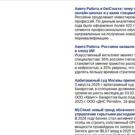
Авито Работа и GetCourse: чему
онлайн-школах и у каких специа
Россияне продолжают инвестиров
профессий. По данным аналитиков 
года было оформлено более 420 ты
сегменте профессионального обуч
направленные на получение ново
переквалификацию ...
Авито Работа: Россияне назвал
в эпоху ИИ
Искусственный интеллект меняет 
специалистам: 36% россиян счита
становится умение грамотно расп
и нейросетью, а 35% уверены, чт
уделять больше времени стратегии 
Арбитражный суд Москвы призна
3 августа 2026 г. арбитражный су
банкротом, в отношении должника
сроком на шесть месяцев до 03.02
ООО «Квант» банкротом было под
2025 г. ООО «ДНС Ритейл». 16 февра
M1Cloud: новый тренд облачного 
управление скрытыми расходам
В 2026 году бизнес стал активнее 
чтобы не строить собственный GPU
мощности провайдера по запросу.
Service достиг $6,07 млрд в 2025 