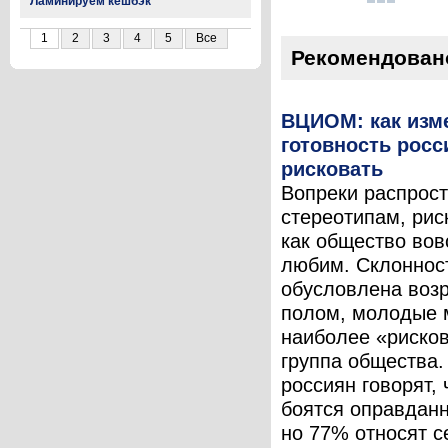
Ламинируем кешбэк
1
2
3
4
5
Все
Рекомендован
ВЦИОМ: как изм
готовность росс
рисковать
Вопреки распрос
стереотипам, рис
как общество вов
любим. Склонност
обусловлена воз
полом, молодые
наиболее «риско
группа общества
россиян говорят, 
боятся оправданн
но 77% относят с