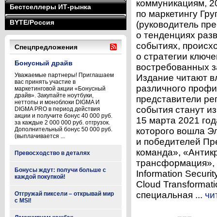
коммуникациям, 20
Бестселлеры ИТ-рынка
по маркетингу Гру
BYTE/Россия
(руководитель пр
о тенденциях разв
событиях, происх
Спецпредложения
о стратегии ключе
Бонусный драйв
востребованных за
Уважаемые партнеры! Приглашаем
Издание читают в
вас принять участие в
различного профи
маркетинговой акции «Бонусный
драйв». Закупайте ноутбуки,
представители ре
неттопы и моноблоки DIGMA И
события станут и
DIGMA PRO в период действия
акции и получите бонус 40 000 руб.
15 марта 2021 год
за каждые 2 000 000 руб. отгрузок.
Дополнительный бонус 50 000 руб.
которого вошла Э
(выплачивается ...
и победителей Пр
команда», «Антик
Превосходство в деталях
трансформация», 
Бонусы ждут: получи больше с
Information Secur
каждой покупкой!
Cloud Transformat
специальная ...
чи
Отгружай пиксели – открывай мир
с MSI!