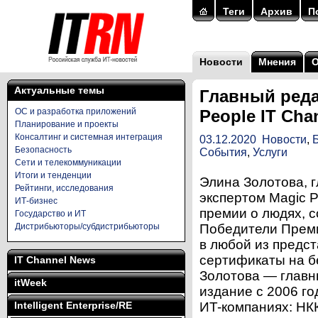
Теги
Архив
П
Новости
Мнения
Актуальные темы
Главный реда
ОС и разработка приложений
People IT Cha
Планирование и проекты
Консалтинг и системная интеграция
03.12.2020
Новости
,
Безопасность
События
,
Услуги
Сети и телекоммуникации
Итоги и тенденции
Элина Золотова, 
Рейтинги, исследования
экспертом Magic P
ИТ-бизнес
премии о людях, 
Государство и ИТ
Дистрибьюторы/субдистрибьюторы
Победители Преми
в любой из предс
сертификаты на бе
IT Channel News
Золотова — главн
itWeek
издание с 2006 го
Intelligent Enterprise/RE
ИT-компаниях: НК