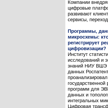
Компании внедря
цифровые платф
развивают клиен
сервисы, переходя
Программы, дан
микросхемы: кт
регистрирует р
цифровизации?
Институт статист
исследований и 
знаний НИУ ВШЭ 
данных Роспатен
проанализировал
государственной 
программ для ЭВ
данных и тополог
интегральных ми
Цифровая транс