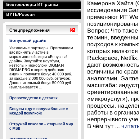
Камерона Хайта (
Бестселлеры ИТ-рынка
исследования Gart
BYTE/Россия
применяют ИТ Web
позиционированы 
Вопрос: Что тако
Спецпредложения
термин, введенны
Бонусный драйв
подходов к компь
Уважаемые партнеры! Приглашаем
которых являются
вас принять участие в
маркетинговой акции «Бонусный
Rackspace, Netfli
драйв». Закупайте ноутбуки,
дают возможность
неттопы и моноблоки DIGMA И
DIGMA PRO в период действия
величины по срав
акции и получите бонус 40 000 руб.
аналогами. Gartn
за каждые 2 000 000 руб. отгрузок.
Дополнительный бонус 50 000 руб.
масштаба: индуст
(выплачивается ...
ориентированные 
«микроуслуг»), п
Превосходство в деталях
процессы, нацеле
Бонусы ждут: получи больше с
работы в организ
каждой покупкой!
непрерывного учен
Отгружай пиксели – открывай мир
В чём тут ...
читат
с MSI!