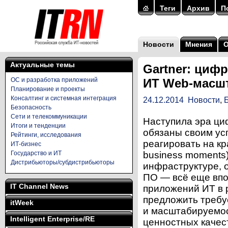
Теги
Архив
П
Новости
Мнения
Актуальные темы
Gartner: циф
ОС и разработка приложений
ИТ Web-масш
Планирование и проекты
Консалтинг и системная интеграция
24.12.2014
Новости
,
Безопасность
Сети и телекоммуникации
Наступила эра циф
Итоги и тенденции
обязаны своим ус
Рейтинги, исследования
реагировать на кр
ИТ-бизнес
Государство и ИТ
business moments)
Дистрибьюторы/субдистрибьюторы
инфраструктуре, 
ПО — всё еще впо
IT Channel News
приложений ИТ в 
предложить требу
itWeek
и масштабируемос
Intelligent Enterprise/RE
ценностных качес