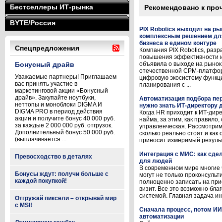
Бестселлеры ИТ-рынка
Рекомендовано к про
BYTE/Россия
PIX Robotics выходит на р
комплексным решением дл
бизнеса в едином контуре
Спецпредложения
Компания PIX Robotics, раз
повышения эффективности и
Бонусный драйв
объявила о выходе на рынок
отечественной CPM-платфо
Уважаемые партнеры! Приглашаем
цифровую экосистему функц
вас принять участие в
планирования с ...
маркетинговой акции «Бонусный
драйв». Закупайте ноутбуки,
Автоматизация подбора пер
неттопы и моноблоки DIGMA И
нужно знать ИТ-директору д
DIGMA PRO в период действия
Когда HR приходит к ИТ-дир
акции и получите бонус 40 000 руб.
найма, за этим, как правило,
за каждые 2 000 000 руб. отгрузок.
управленческая. Рассмотрим
Дополнительный бонус 50 000 руб.
сколько реально стоят и как
(выплачивается ...
приносит измеримый результат
Интеграция с МИС: как сд
Превосходство в деталях
для людей
В современном мире многие
Бонусы ждут: получи больше с
могут не только проконсульти
каждой покупкой!
полноценно записать на при
визит. Все это возможно бл
системой. Главная задача ин
Отгружай пиксели – открывай мир
с MSI!
Сначала процесс, потом ИИ
автоматизации