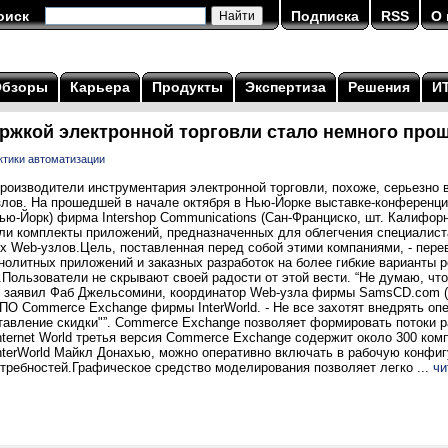
оиск
Подписка
RSS
О 
Обзоры
Карьера
Продукты
Экспертиза
Решения
И
ржкой электронной торговли стало немного про
ктики автоматизации
водители инструментария электронной торговли, похоже, серьезно в
ов. На прошедшей в начале октября в Нью-Йорке выставке-конференции 
 Нью-Йорк) фирма Intershop Communications (Сан-Франциско, шт. Калифорн
ли комплекты приложений, предназначенных для облегчения специалист
х Web-узлов.Цель, поставленная перед собой этими компаниями, - пер
нолитных приложений и заказных разработок на более гибкие варианты 
Пользователи не скрывают своей радости от этой вести. “Не думаю, что
 - заявил Фаб Джельсомини, координатор Web-узла фирмы SamsCD.com (Т
 ПО Commerce Exchange фирмы InterWorld. - Не все захотят внедрять оп
ставление скидки"”. Commerce Exchange позволяет формировать потоки р
ternet World третья версия Commerce Exchange содержит около 300 комп
nterWorld Майкл Донахью, можно оперативно включать в рабочую конфиг
требностей.Графическое средство моделирования позволяет легко ...
чи