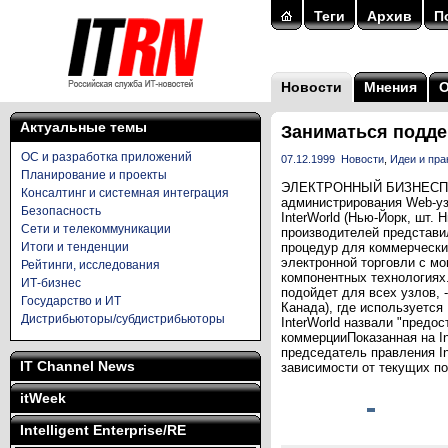
Теги
Архив
П
Новости
Мнения
Актуальные темы
Заниматься подде
ОС и разработка приложений
07.12.1999
Новости
,
Идеи и пра
Планирование и проекты
ЭЛЕКТРОННЫЙ БИЗНЕСПроиз
Консалтинг и системная интеграция
администрирования Web-узл
Безопасность
InterWorld (Нью-Йорк, шт.
Сети и телекоммуникации
производителей представи
Итоги и тенденции
процедур для коммерчески
электронной торговли с мо
Рейтинги, исследования
компонентных технологиях.
ИТ-бизнес
подойдет для всех узлов,
Государство и ИТ
Канада), где используется
Дистрибьюторы/субдистрибьюторы
InterWorld назвали "предо
коммерцииПоказанная на In
председатель правления I
IT Channel News
зависимости от текущих по
itWeek
Intelligent Enterprise/RE