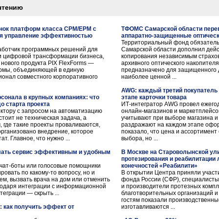
чтению
ынок платформ класса CPM/EPM с
ТФОМС Самарской области перев
я управление эффективностью
аппаратно-защищенные оптическ
Территориальный фонд обязатель
работчик программных решений для
Самарской области дополнил дей
 цифровой трансформации бизнеса,
копирования независимым страхо
 нового продукта PIX FlexForms —
архивного оптического накопите
рмы, объединяющей в единую
предназначено для защищенного 
ионал совместного корпоративного
наиболее ценной ...
AWG: каждый третий покупатель 
сонала в крупных компаниях: что
этапе карточки товара
о старта проекта
ИТ-интегратор AWG провел ежего
ектору с запросом на автоматизацию
онлайн-магазинов и маркетплейсов
 стоит не техническая задача, а
учитывают при выборе магазина и
, где такие проекты проваливаются,
раздражают на каждом этапе офо
 организовано внедрение, которое
показало, что цена и ассортимен
. Главное, что нужно ...
выбора, но ...
елать сервис эффективным и удобным
В Москве на Староволынской ули
протезирования и реабилитации
 чат-боты или голосовые помощники
конечностей «Реабилити»
ровать по какому-то вопросу, но и
В открытии Центра приняли участ
ем, вызвать врача на дом или отменить
фонда России (СФР), специалисты
агодаря интеграции с информационной
и производители протезных комп
теграции — скрыть ...
благотворительных организаций и
гостям показали производственные
: как получить эффект от
изготавливаются ...