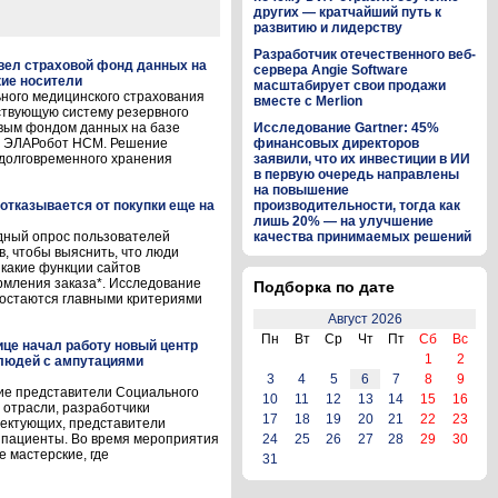
других — кратчайший путь к
развитию и лидерству
Разработчик отечественного веб-
ел страховой фонд данных на
сервера Angie Software
ие носители
масштабирует свои продажи
ного медицинского страхования
вместе с Merlion
ствующую систему резервного
вым фондом данных на базе
Исследование Gartner: 45%
ля ЭЛАРобот НСМ. Решение
финансовых директоров
долговременного хранения
заявили, что их инвестиции в ИИ
в первую очередь направлены
на повышение
отказывается от покупки еще на
производительности, тогда как
лишь 20% — на улучшение
дный опрос пользователей
качества принимаемых решений
, чтобы выяснить, что люди
 какие функции сайтов
рмления заказа*. Исследование
Подборка по дате
т остаются главными критериями
Август 2026
Пн
Вт
Ср
Чт
Пт
Сб
Вс
це начал работу новый центр
1
2
 людей с ампутациями
3
4
5
6
7
8
9
ие представители Социального
10
11
12
13
14
15
16
 отрасли, разработчики
17
18
19
20
21
22
23
лектующих, представители
 пациенты. Во время мероприятия
24
25
26
27
28
29
30
 мастерские, где
31