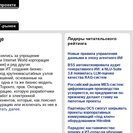
проекте
Т-рынок
ще
Лидеры читательского
рейтинга
Новые правила управления
зялись за упрощение
данными в эпоху агентного ИИ
Internet World корпорация
ия) и ряд других
BSS автоматизировала аудит
ам ИТ создания бизнес-
генеративного ИИ: в NLU-Suite
евод крупномасштабных узлов
3.8 появилась LLM-оценка
качества RAG-систем
решений, основанные на
 одна и та же бизнес-модель
Российский рынок MES-систем:
оронто, пров. Онтарио,
цифровизация производства
ерацию, которую разработчики
ускоряется, но предприятия по-
абот в электронной
прежнему делают ставку на
онентов, которые, как пояснил
пилотные проекты
урацию или исключать из нее в
Партнёры OCS смогут закрывать
тать далее
.
проекты корпоративных
коммуникаций «под ключ»
оборудованием Hitrolink
Парадокс наставничества:
почему в ИТ-отрасли обучение