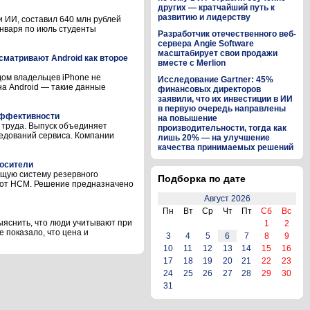
других — кратчайший путь к
развитию и лидерству
и ИИ, составил 640 млн рублей
 января по июль студенты
Разработчик отечественного веб-
сервера Angie Software
масштабирует свои продажи
ссматривают Android как второе
вместе с Merlion
ом владельцев iPhone не
Исследование Gartner: 45%
на Android — такие данные
финансовых директоров
заявили, что их инвестиции в ИИ
в первую очередь направлены
 эффективности
на повышение
 труда. Выпуск объединяет
производительности, тогда как
ледований сервиса. Компании
лишь 20% — на улучшение
качества принимаемых решений
носители
щую систему резервного
Подборка по дате
бот НСМ. Решение предназначено
Август 2026
Пн
Вт
Ср
Чт
Пт
Сб
Вс
ыяснить, что люди учитывают при
1
2
 показало, что цена и
3
4
5
6
7
8
9
10
11
12
13
14
15
16
17
18
19
20
21
22
23
24
25
26
27
28
29
30
31