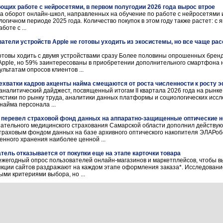
ющих работе с нейросетями, в первом полугодии 2026 года вырос втрое
да оборот онлайн-школ, направленных на обучение по работе с нейросетями 
логичном периоде 2025 года. Количество покупок в этом году также растет: с
боте с ...
ватели устройств Apple не готовы уходить из экосистемы, но все чаще ра
товы ходить с двумя устройствами сразу Более половины опрошенных бренд
Apple, но 59% заинтересованы в приобретении дополнительного смартфона 
зультатам опросов клиентов ...
нехватки кадров акценты найма смещаются от роста численности к росту
аналитический дайджест, посвященный итогам II квартала 2026 года на рынке
стики по рынку труда, аналитики данных платформы и социологических исс
найма персонала ...
перевел страховой фонд данных на аппаратно-защищенные оптические 
ательного медицинского страхования Самарской области дополнил действую
траховым фондом данных на базе архивного оптического накопителя ЭЛАРо
нного хранения наиболее ценной ...
тель отказывается от покупки еще на этапе карточки товара
жегодный опрос пользователей онлайн-магазинов и маркетплейсов, чтобы в
нкции сайтов раздражают на каждом этапе оформления заказа*. Исследование
ми критериями выбора, но ...