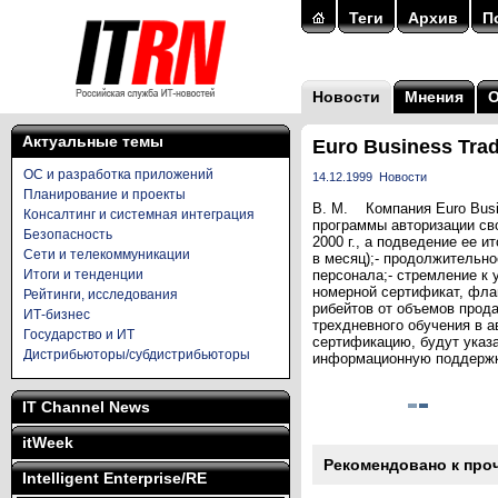
Теги
Архив
П
Новости
Мнения
Актуальные темы
Euro Business Tra
ОС и разработка приложений
14.12.1999
Новости
Планирование и проекты
В. М. Компания Euro Busin
Консалтинг и системная интеграция
программы авторизации сво
Безопасность
2000 г., а подведение ее и
Сети и телекоммуникации
в месяц);- продолжительно
Итоги и тенденции
персонала;- стремление к
номерной сертификат, фла
Рейтинги, исследования
рибейтов от объемов прод
ИТ-бизнес
трехдневного обучения в 
Государство и ИТ
сертификацию, будут указ
Дистрибьюторы/субдистрибьюторы
информационную поддержку
IT Channel News
itWeek
Рекомендовано к про
Intelligent Enterprise/RE