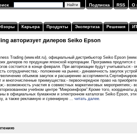
оиск
Подписка
RSS
О 
Обзоры
Карьера
Продукты
Экспертиза
Решения
И
ding авторизует дилеров Seiko Epson
ess Trading (www.ebt.ru), официальный дистрибьютор Seiko Epson (www.
их дилеров по продукции японской корпорации. Программа продлится с 
тогов состоится в конце февраля. При авторизации будут учитываться:- о
сть сотрудничества;- положение на рынке;- динамичность закупок устро
 увеличению объемов закупок и расширению ассортимента.Сертифициро
г и многочисленные преимущества:- первоочередное право на приобрете
аж;- возможность участия в совместных маркетинговых мероприятиях;- в
авторизованном учебном центре “Микроинформ”.Кроме того, координаты 
аны в официальных бумажном и электронном каталогах Seiko Epson, эт
, а также рекламную и сувенирную ...
читать далее
.
чтению