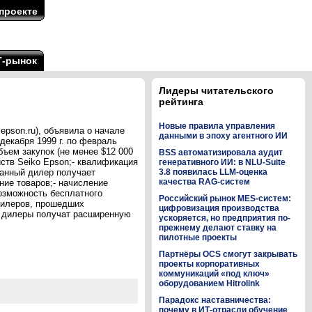
проекте
Т-рынок
Лидеры читательского
рейтинга
Новые правила управления
epson.ru), объявила о начале
данными в эпоху агентного ИИ
декабря 1999 г. по февраль
бъем закупок (не менее $12 000
BSS автоматизировала аудит
йств Seiko Epson;- квалификация
генеративного ИИ: в NLU-Suite
ванный дилер получает
3.8 появилась LLM-оценка
качества RAG-систем
ние товаров;- начисление
озможность бесплатного
Российский рынок MES-систем:
дилеров, прошедших
цифровизация производства
и дилеры получат расширенную
ускоряется, но предприятия по-
прежнему делают ставку на
пилотные проекты
Партнёры OCS смогут закрывать
проекты корпоративных
коммуникаций «под ключ»
оборудованием Hitrolink
Парадокс наставничества:
почему в ИТ-отрасли обучение