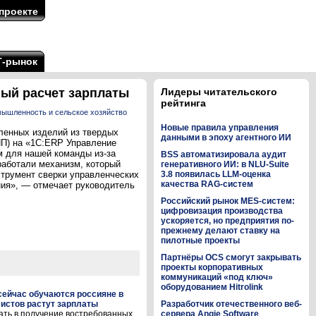
проекте
Т-рынок
ный расчет зарплаты
Лидеры читательского
рейтинга
ышленность и сельское хозяйство
Новые правила управления
ленных изделий из твердых
данными в эпоху агентного ИИ
ПП) на «1С:ERP Управление
 для нашей команды из-за
BSS автоматизировала аудит
работали механизм, который
генеративного ИИ: в NLU-Suite
струмент сверки управленческих
3.8 появилась LLM-оценка
качества RAG-систем
ния», — отмечает руководитель
Российский рынок MES-систем:
цифровизация производства
ускоряется, но предприятия по-
прежнему делают ставку на
пилотные проекты
Партнёры OCS смогут закрывать
проекты корпоративных
коммуникаций «под ключ»
оборудованием Hitrolink
 сейчас обучаются россияне в
листов растут зарплаты
Разработчик отечественного веб-
ать в получение востребованных
сервера Angie Software