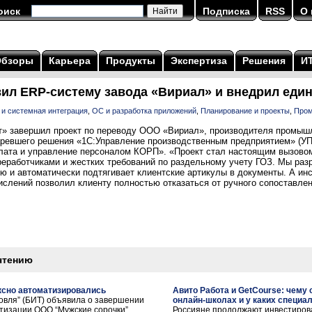
оиск
Подписка
RSS
О 
Обзоры
Карьера
Продукты
Экспертиза
Решения
И
ил ERP-систему завода «Вириал» и внедрил еди
 и системная интеграция
,
ОС и разработка приложений
,
Планирование и проекты
,
Пром
т» завершил проект по переводу ООО «Вириал», производителя промыш
таревшего решения «1С:Управление производственным предприятием» (У
лата и управление персоналом КОРП». «Проект стал настоящим вызовом
реработчиками и жестких требований по раздельному учету ГОЗ. Мы раз
ю и автоматически подтягивает клиентские артикулы в документы. А ин
ислений позволил клиенту полностью отказаться от ручного сопоставле
чтению
ксно автоматизировались
Авито Работа и GetCourse: чему
говля” (БИТ) объявила о завершении
онлайн-школах и у каких специа
тизации ООО “Мужские сорочки”
Россияне продолжают инвестиров