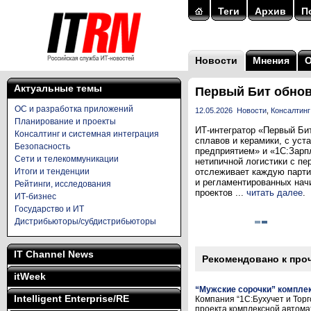
Теги
Архив
П
Новости
Мнения
Актуальные темы
Первый Бит обнов
ОС и разработка приложений
12.05.2026
Новости
,
Консалтинг
Планирование и проекты
ИТ-интегратор «Первый Би
Консалтинг и системная интеграция
сплавов и керамики, с ус
Безопасность
предприятием» и «1С:Зарп
Сети и телекоммуникации
нетипичной логистики с пе
Итоги и тенденции
отслеживает каждую парти
и регламентированных нач
Рейтинги, исследования
проектов ...
читать далее
.
ИТ-бизнес
Государство и ИТ
Дистрибьюторы/субдистрибьюторы
IT Channel News
Рекомендовано к про
itWeek
“Мужские сорочки” компле
Intelligent Enterprise/RE
Компания “1С:Бухучет и Тор
проекта комплексной автома