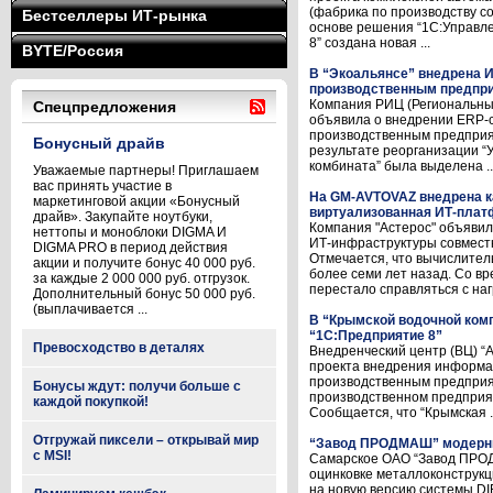
(фабрика по производству со
Бестселлеры ИТ-рынка
основе решения “1С:Управл
8” создана новая ...
BYTE/Россия
В “Экоальянсе” внедрена 
производственным предпри
Компания РИЦ (Региональны
Спецпредложения
объявила о внедрении ERP-
производственным предприяти
Бонусный драйв
результате реорганизации “
комбината” была выделена ..
Уважаемые партнеры! Приглашаем
вас принять участие в
На GM-AVTOVAZ внедрена 
маркетинговой акции «Бонусный
виртуализованная ИТ-пла
драйв». Закупайте ноутбуки,
Компания "Астерос" объяви
неттопы и моноблоки DIGMA И
ИТ-инфраструктуры совмест
DIGMA PRO в период действия
Отмечается, что вычислите
акции и получите бонус 40 000 руб.
более семи лет назад. Со в
за каждые 2 000 000 руб. отгрузок.
перестало справляться с нагр
Дополнительный бонус 50 000 руб.
(выплачивается ...
В “Крымской водочной комп
“1С:Предприятие 8”
Превосходство в деталях
Внедренческий центр (ВЦ) “
проекта внедрения информа
производственным предприя
Бонусы ждут: получи больше с
производственном предприят
каждой покупкой!
Сообщается, что “Крымская .
Отгружай пиксели – открывай мир
“Завод ПРОДМАШ” модерни
с MSI!
Самарское ОАО “Завод ПРОД
оцинковке металлоконструкц
на новую версию системы DIR