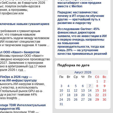
GetCourse, во II квартале 2026
масштабирует свои продажи
с. покупок онлайн-курсов в
вместе с Merlion
ения, а программы,
Парадокс наставничества:
й профессии или
почему в ИТ-отрасли обучение
других — кратчайший путь к
развитию и лидерству
и ключевые навыки гуманитариев
Исследование Gartner: 45%
требования к гуманитарным
финансовых директоров
ют, что главным навыком
заявили, что их инвестиции в ИИ
ределять задачи между человеком
в первую очередь направлены
о ИИ позволит специалистам
на повышение
и творческим задачам. К таким ...
производительности, тогда как
лишь 20% — на улучшение
л ООО «Квант» банкротом
качества принимаемых решений
д Москвы признал ООО «Квант»
 введено конкурсное производство
.2027. Заявление о признании
Подборка по дате
ано в арбитражный суд 17 июня
ля 2026 г. суд ...
Август 2026
FinOps в 2026 году —
Пн
Вт
Ср
Чт
Пт
Сб
Вс
и на ИИ-инфраструктуру
1
2
выносить ИИ-нагрузки в облако,
3
4
5
6
7
8
9
-кластер, а использовать
10
11
12
13
14
15
16
 Глобальный рынок GPU-as-a-
году и растет темпами 44%
17
18
19
20
21
22
23
ss Insights ...
24
25
26
27
28
29
30
31
ostage TDIR Интеллектуальная
нцидентов ИБ
обновила Innostage TDIR —