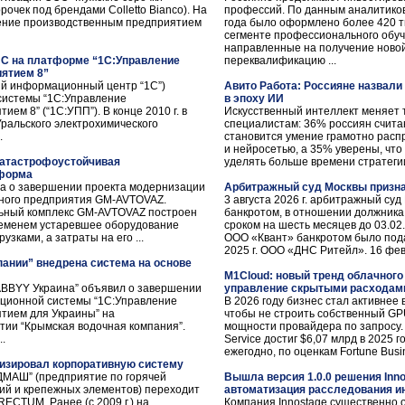
рочек под брендами Colletto Bianco). На
профессий. По данным аналитиков 
ение производственным предприятием
года было оформлено более 420 ты
сегменте профессионального обуч
направленные на получение ново
ИС на платформе “1С:Управление
переквалификацию ...
ятием 8”
й информационный центр “1С”)
Авито Работа: Россияне назвал
системы “1С:Управление
в эпоху ИИ
ем 8” (“1С:УПП”). В конце 2010 г. в
Искусственный интеллект меняет 
Уральского электрохимического
специалистам: 36% россиян счита
.
становится умение грамотно расп
и нейросетью, а 35% уверены, чт
катастрофоустойчивая
уделять больше времени стратегии 
тформа
ла о завершении проекта модернизации
Арбитражный суд Москвы призна
ного предприятия GM-AVTOVAZ.
3 августа 2026 г. арбитражный су
льный комплекс GM-AVTOVAZ построен
банкротом, в отношении должника
ременем устаревшее оборудование
сроком на шесть месяцев до 03.02
узками, а затраты на его ...
ООО «Квант» банкротом было под
2025 г. ООО «ДНС Ритейл». 16 февра
ании” внедрена система на основе
M1Cloud: новый тренд облачного 
ABBYY Украина” объявил о завершении
управление скрытыми расходам
ционной системы “1С:Управление
В 2026 году бизнес стал активнее 
тием для Украины” на
чтобы не строить собственный GPU
ии “Крымская водочная компания”.
мощности провайдера по запросу.
..
Service достиг $6,07 млрд в 2025 
ежегодно, по оценкам Fortune Busine
зировал корпоративную систему
МАШ” (предприятие по горячей
Вышла версия 1.0.0 решения Inn
ий и крепежных элементов) переходит
автоматизация расследования и
ECTUM. Ранее (с 2009 г.) на
Компания Innostage существенно 